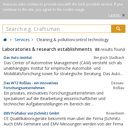
Axxus.eu uses cookies to provide you with the best possible service. If you
continue to the site, you agree to the cookie usage.
×
I agree.
Services
Cleaning & pollutioncontrol technology
Laboratories & research establishments
88
results found
Das Auto-Institut
Bergisch Gladbach
Das Center of Automotive Management (CAM) versteht sich als
unabhängiges Institut für empirische Automobil- und
Mobilitätsforschung sowie für strategische Beratung. Das Auto-
Institut unterstützt seine Kunden auf Basis umfangreicher
Das WTZ Roßlau - ein innovatives
Dessau-
Automobil-Datenbanken, insbesondere zu fahrzeugtechnischen
Forschungsunternehmen
Roßlau
Innovationen der globalen...
Ein privates, innovatives Forschungsunternehmen und
spezialisiert auf die Bearbeitung wissenschaftlicher und
technischer Aufgabenstellungen im Bereich der
Energieumwandlung in Sachsen-Anhalt.
EMV Prüflabor von JSchmitz GmbH
Rosenheim
CE Qualifikationsgeräte bekommt man über die Firma JSchmitz.
Auch EMV-Seminare und EMV-Messungen werden von der Firma