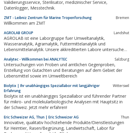
Validierungsservice, Sterilisator, medizinischer Service,
Datenlogger, Messtechnik.
ZMT - Leibniz Zentrum für Marine Tropenforschung
Bremen
Willkommen am ZMT
AGROLAB GROUP
Landshut
AGROLAB ist eine Laborgruppe fuer Umweltanalytik,
Wasseranalytik, Agrarnalytik, Futtermittelanalytik und
Lebensmittelanalytik. Unsere akkreditierten Labore untersuchen
Lebensmittel, Wasser, Erde, landwirtschaftlichen Boden,
Analytec - Willkommen bei ANALYTEC
Salzburg
Ernteprodukte, Duengemittel, Kompost, Klärschlamm,
Untersuchungen von Proben und amtlichen Gegenproben,
Futtermittel, Soja, Raps und vieles mehr.
Erstellung von Gutachten und Beratungen auf dem Gebiet der
Lebensmittel sowie im Umweltbereich
Biolytix | Ihr unabhängiges Speziallabor mit langjähriger
Witterswil
Erfahrung
Biolytix ist ein unabhängiges Speziallabor und führender Partner
für mikro- und molekularbiologische Analysen mit Hauptsitz in
der Schweiz. Jetzt mehr erfahren!
Eric Schweizer AG, Thun | Eric Schweizer AG
Thun
Innovative, qualitativ hochstehende Produkte/Dienstleistungen
für Heimtier, Rasen/Begrünung, Landwirtschaft, Labor für