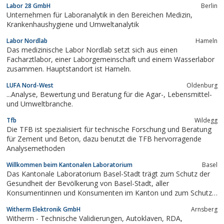
Labor 28 GmbH
Berlin
Unternehmen für Laboranalytik in den Bereichen Medizin,
Krankenhaushygiene und Umweltanalytik
Labor Nordlab
Hameln
Das medizinische Labor Nordlab setzt sich aus einen
Facharztlabor, einer Laborgemeinschaft und einem Wasserlabor
zusammen. Hauptstandort ist Hameln.
LUFA Nord-West
Oldenburg
...Analyse, Bewertung und Beratung für die Agar-, Lebensmittel-
und Umweltbranche.
Tfb
Wildegg
Die TFB ist spezialisiert für technische Forschung und Beratung
für Zement und Beton, dazu benutzt die TFB hervorragende
Analysemethoden
Willkommen beim Kantonalen Laboratorium
Basel
Das Kantonale Laboratorium Basel-Stadt trägt zum Schutz der
Gesundheit der Bevölkerung von Basel-Stadt, aller
Konsumentinnen und Konsumenten im Kanton und zum Schutz
der Umwelt bei. Rund 50 Personen aus den verschiedensten
Witherm Elektronik GmbH
Arnsberg
Fachbereichen setzen ihr Wissen und ihre Fachkompetenz täglich
Witherm - Technische Validierungen, Autoklaven, RDA,
zur Analyse, Begutachtung und Beurteilung von...