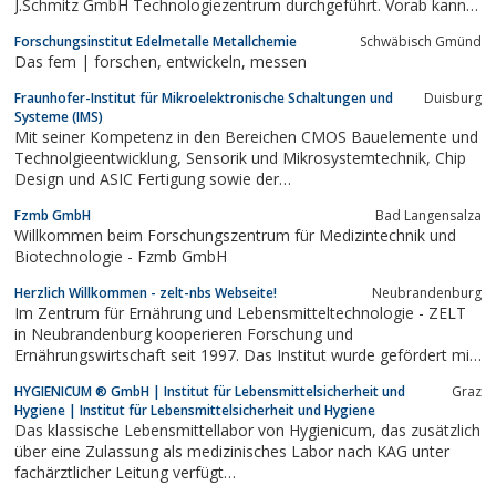
J.Schmitz GmbH Technologiezentrum durchgeführt. Vorab kann
man sich auf der Webseite der Firma über Produktsicherheit,
Forschungsinstitut Edelmetalle Metallchemie
Schwäbisch Gmünd
Umweltsimulation oder auch alle weiteren Schulungen
Das fem | forschen, entwickeln, messen
informieren
Fraunhofer-Institut für Mikroelektronische Schaltungen und
Duisburg
Systeme (IMS)
Mit seiner Kompetenz in den Bereichen CMOS Bauelemente und
Technolgieentwicklung, Sensorik und Mikrosystemtechnik, Chip
Design und ASIC Fertigung sowie der
Transpondersystemsysteme deckt das Fraunhofer IMS die
Fzmb GmbH
Bad Langensalza
gesamte Breite der Mikroelektronik ab.Im inHaus
Willkommen beim Forschungszentrum für Medizintechnik und
Innovationszentrum werden auf insgesamt 4800qm die neusten
Biotechnologie - Fzmb GmbH
Entwicklung im...
Herzlich Willkommen - zelt-nbs Webseite!
Neubrandenburg
Im Zentrum für Ernährung und Lebensmitteltechnologie - ZELT
in Neubrandenburg kooperieren Forschung und
Ernährungswirtschaft seit 1997. Das Institut wurde gefördert mit
Mitteln der Europäischen Union. Hochschule und Stadt
HYGIENICUM ® GmbH | Institut für Lebensmittelsicherheit und
Graz
Neubrandenburg sind das Rückgrat des gemeinnützigen
Hygiene | Institut für Lebensmittelsicherheit und Hygiene
Forschungsinstituts. Wissenschaftliche und...
Das klassische Lebensmittellabor von Hygienicum, das zusätzlich
über eine Zulassung als medizinisches Labor nach KAG unter
fachärztlicher Leitung verfügt…