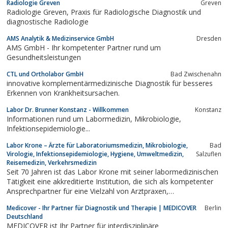
Radiologie Greven
Greven
Radiologie Greven, Praxis für Radiologische Diagnostik und
diagnostische Radiologie
AMS Analytik & Medizinservice GmbH
Dresden
AMS GmbH - Ihr kompetenter Partner rund um
Gesundheitsleistungen
CTL und Ortholabor GmbH
Bad Zwischenahn
innovative komplementärmedizinische Diagnostik für besseres
Erkennen von Krankheitsursachen.
Labor Dr. Brunner Konstanz - Willkommen
Konstanz
Informationen rund um Labormedizin, Mikrobiologie,
Infektionsepidemiologie...
Labor Krone – Ärzte für Laboratoriumsmedizin, Mikrobiologie,
Bad
Virologie, Infektionsepidemiologie, Hygiene, Umweltmedizin,
Salzuflen
Reisemedizin, Verkehrsmedizin
Seit 70 Jahren ist das Labor Krone mit seiner labormedizinischen
Tätigkeit eine akkreditierte Institution, die sich als kompetenter
Ansprechpartner für eine Vielzahl von Arztpraxen,
Krankenhäusern und auch Universitätskliniken regional und
Medicover - Ihr Partner für Diagnostik und Therapie | MEDICOVER
Berlin
überregional bewährt hat.
Deutschland
MEDICOVER ist Ihr Partner für interdisziplinäre