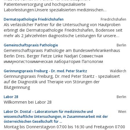
Patientenversorgung und hochspezialisierte
Laborleistungen.Unsere spezialisierten medizinischen
Versorgungszentren versorgen unseren Patientinnen und
Dermatopathologie Friedrichshafen
Friedrichshafen
Patienten deutschlandweit.
Als verlässlicher Partner für die Untersuchung von Hautproben
erbringt die Dermatopathologie Friedrichshafen, Bodensee seit
mehr als 2 Jahrzehnten diagnostische Leistungen für unsere
Kunden in der Region und bundesweit. Unser ärztliches Team
Gemeinschaftspraxis Pathologie
Berlin
setzt sich aus Hautfachärzten mit einer Spezialisierung in der
Gemeinschaftspraxis Pathologie am Bundeswehrkrankenhaus
Dermatopathologie sowie...
Berlin Dres. Berger Fietze Linke Nadjari Совместная
иммуногистохимическая лаборатория Патологии
Gerinnungspraxis Freiburg - Dr. med. Peter Staritz
Waldkirch
Gerinnungspraxis Freiburg, Dr. med Peter Staritz - spezialisiert
auf die Diagnostik und Therapie von Störungen der
Blutgerinnung
Labor 28
Berlin
Willkommen bei Labor 28
Labor Dr. Dostal – Laboratorium für medizinische und
Wien
wissenschaftliche Untersuchungen, in Zusammenarbeit mit der
österreichischen Gesellschaft für ...
Montag bis Donnerstagvon 07:00 bis 16:30 und Freitagvon 07:00