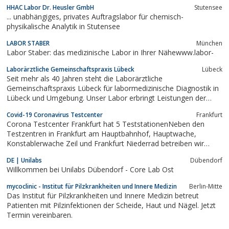
Endokrinologie, Hämatologie, Mikrobiologie, Immunologie,
HHAC Labor Dr. Heusler GmbH
Stutensee
Molekularbiologie, Toxikologie, Allergien und kleines Blutbild.
... unabhängiges, privates Auftragslabor für chemisch-
physikalische Analytik in Stutensee
LABOR STABER
München
Labor Staber: das medizinische Labor in Ihrer Nähewww.labor-
Laborärztliche Gemeinschaftspraxis Lübeck
Lübeck
Seit mehr als 40 Jahren steht die Laborärztliche
Gemeinschaftspraxis Lübeck für labormedizinische Diagnostik in
Lübeck und Umgebung. Unser Labor erbringt Leistungen der
Labormedizin und IGeL-Leistungen nach höchstem Standard.
Covid-19 Coronavirus Testcenter
Frankfurt
Corona Testcenter Frankfurt hat 5 TeststationenNeben den
Testzentren in Frankfurt am Hauptbahnhof, Hauptwache,
Konstablerwache Zeil und Frankfurt Niederrad betreiben wir
auchein Testzentrum in Heusenstamm am REWE-CENTER
DE | Unilabs
Dübendorf
Parkplatz.Die sicheren PCR-Tests sowie weitere Corona Tests
Willkommen bei Unilabs Dübendorf - Core Lab Ost
bieten wirin folgenden Konstellationen an:• PCR-Test...
mycoclinic - Institut für Pilzkrankheiten und Innere Medizin
Berlin-Mitte
Das Institut für Pilzkrankheiten und Innere Medizin betreut
Patienten mit Pilzinfektionen der Scheide, Haut und Nägel. Jetzt
Termin vereinbaren.