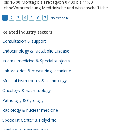
bis 16:00 Montag bis Freitagvon 07:00 bis 11:00
ohneVoranmeldung Medizinische und wissenschaftliche
Untersuchungen, in Zusammenarbeit mit der österr. Gesellschaft
1
2
3
4
5
6
7
für Bioanalytik.ZUM WOHLE DER
Nächste Seite
Related industry sectors
Consultation & support
Endocrinology & Metabolic Disease
Internal medicine & Special subjects
Laboratories & measuring technique
Medical instruments & technology
Oncology & haematology
Pathology & Cytology
Radiology & nuclear medicine
Specialist Center & Polyclinic
Viriology & Bacteriology