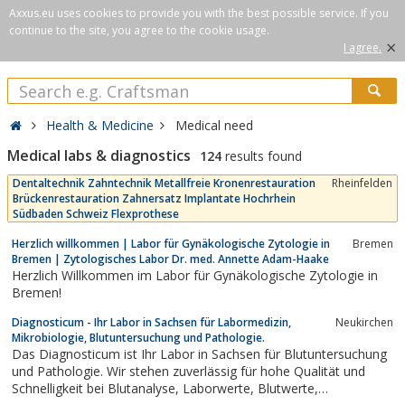
Axxus.eu uses cookies to provide you with the best possible service. If you
continue to the site, you agree to the cookie usage.
×
I agree.
Health & Medicine
Medical need
Medical labs & diagnostics
124
results found
Dentaltechnik Zahntechnik Metallfreie Kronenrestauration
Rheinfelden
Brückenrestauration Zahnersatz Implantate Hochrhein
Südbaden Schweiz Flexprothese
Herzlich willkommen | Labor für Gynäkologische Zytologie in
Bremen
Bremen | Zytologisches Labor Dr. med. Annette Adam-Haake
Herzlich Willkommen im Labor für Gynäkologische Zytologie in
Bremen!
Diagnosticum - Ihr Labor in Sachsen für Labormedizin,
Neukirchen
Mikrobiologie, Blutuntersuchung und Pathologie.
Das Diagnosticum ist Ihr Labor in Sachsen für Blutuntersuchung
und Pathologie. Wir stehen zuverlässig für hohe Qualität und
Schnelligkeit bei Blutanalyse, Laborwerte, Blutwerte,