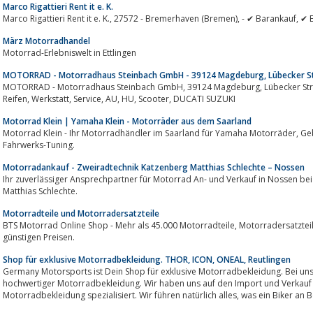
Marco Rigattieri Rent it e. K.
März Motorradhandel
Motorrad-Erlebniswelt in Ettlingen
MOTORRAD - Motorradhaus Steinbach GmbH - 39124 Magdeburg, Lübecker St
MOTORRAD - Motorradhaus Steinbach GmbH, 39124 Magdeburg, Lübecker Straße 35, Motorradhandel, Motorrad, Racing,
Reifen, Werkstatt, Service, AU, HU, Scooter, DUCATI SUZUKI
Motorrad Klein | Yamaha Klein - Motorräder aus dem Saarland
Motorrad Klein - Ihr Motorradhändler im Saarland für Yamaha Motorräder, Gebrauchtfahrzeuge, Leistungssteigerung und
Fahrwerks-Tuning.
Motorradankauf - Zweiradtechnik Katzenberg Matthias Schlechte – Nossen
Ihr zuverlässiger Ansprechpartner für Motorrad An- und Verkauf in Nossen be
Matthias Schlechte.
Motorradteile und Motorradersatzteile
BTS Motorrad Online Shop - Mehr als 45.000 Motorradteile, Motorradersatzteile, Motorradzubehör und Rollerteile zu sehr
günstigen Preisen.
Shop für exklusive Motorradbekleidung. THOR, ICON, ONEAL, Reutlingen
Germany Motorsports ist Dein Shop für exklusive Motorradbekleidung. Bei uns
hochwertiger Motorradbekleidung. Wir haben uns auf den Import und Verkauf von Icon, Tho