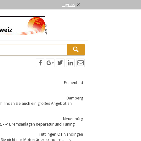
×
I agree.
Frauenfeld
Bamberg
m finden Sie auch ein großes Angebot an
..
Neuenbürg
Bike Performance by Joachim Fegert, 75305 - Neuenbürg (Baden-Württemberg), - ✔ Bremsanlagen Reparatur und Tuning...
Tuttlingen OT Nendingen