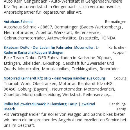
Auto Kern Gengenbach - Auto-Werkstatt in GengenbachUnsere
Kfz-Reparaturwerkstatt in Gengenbach ist ein vertrauensvoller
Ansprechpartner für Reparaturen aller Art.
Autohaus Schmid
Bermatingen
Autohaus Schmid - 88697, Bermatingen (Baden-Württemberg) ,
Neumotorräder, Zubehör, Werkstatt, Reifenservice,
Gebrauchtmotorräder, Autowerkstätte, Ersatzteile, HONDA
Biketeam DoKo - Der Laden für Fahrräder, Motorroller, 2-
Karlsruhe -
Räder in Karlsruhe Rüppurr Ettlingen
Rüppurr
Bike Team Doko, DER Fahrradladen in Karlsruhe Rüppurr,
Ettlingen, Bikeladen, Bikeshop, Geschäft für Zweiräder und
Quads. Motorroller, Mountainbikes, Trekkingbikes, Rennräder
Motorrad Reinhardt Kfz oHG - dein Vespa Händler aus Coburg
Coburg
Triumph World Oberfranken, Motorrad Reinhardt Kfz oHG -
96450, Coburg (Bayern) , Neumotorräder, Motorradverleih,
Zubehör, Motorradbekleidung, Werkstatt, Reifenservice,
Versicherungen, Gebrauchtmotorräder, Finanzierung, Ersatzteile,
Roller bei Zweirad Braack in Flensburg Tarup | Zweirad
Flensburg-
Moped-50ccm-Spezialist, Barankauf, Fahrwerkstuning, Oldtimer
Braack
Tarup
Restaurierung,...
Als Vertragshändler für Roller von Piaggio und Sachs-bikes bieten
wir Ihnen ein ansprechendes Angebot und exzellenten Service bei
uns im Geschäft.