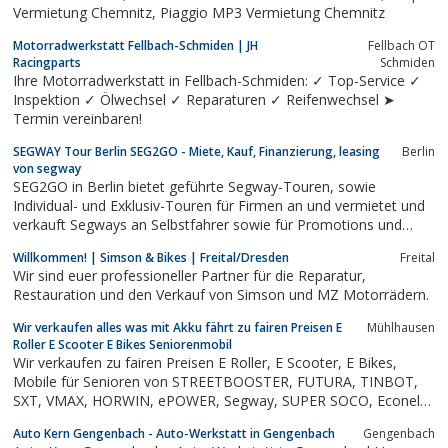
Vermietung Chemnitz, Piaggio MP3 Vermietung Chemnitz
Motorradwerkstatt Fellbach-Schmiden | JH
Fellbach OT
Racingparts
Schmiden
Ihre Motorradwerkstatt in Fellbach-Schmiden: ✓ Top-Service ✓
Inspektion ✓ Ölwechsel ✓ Reparaturen ✓ Reifenwechsel ➤
Termin vereinbaren!
SEGWAY Tour Berlin SEG2GO - Miete, Kauf, Finanzierung, leasing
Berlin
von segway
SEG2GO in Berlin bietet geführte Segway-Touren, sowie
Individual- und Exklusiv-Touren für Firmen an und vermietet und
verkauft Segways an Selbstfahrer sowie für Promotions und
Events an. Im Shop erhalten Sie Helme und Zubehörartikel.
Willkommen! | Simson & Bikes | Freital/Dresden
Freital
Wir sind euer professioneller Partner für die Reparatur,
Restauration und den Verkauf von Simson und MZ Motorrädern.
Wir verkaufen alles was mit Akku fährt zu fairen Preisen E
Mühlhausen
Roller E Scooter E Bikes Seniorenmobil
Wir verkaufen zu fairen Preisen E Roller, E Scooter, E Bikes,
Mobile für Senioren von STREETBOOSTER, FUTURA, TINBOT,
SXT, VMAX, HORWIN, ePOWER, Segway, SUPER SOCO, Econelo,
Rolektro in 25- 120 km/h
Auto Kern Gengenbach - Auto-Werkstatt in Gengenbach
Gengenbach