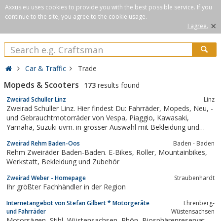
Axxus.eu uses cookies to provide you with the best possible service. If you
continue to the site, you agree to the cookie usage.
×
I agree.
Car & Traffic
Trade
Mopeds & Scooters
173
results found
Zweirad Schuller Linz
Linz
Zweirad Schuller Linz. Hier findest Du: Fahrräder, Mopeds, Neu, -
und Gebrauchtmotorräder von Vespa, Piaggio, Kawasaki,
Yamaha, Suzuki uvm. in grosser Auswahl mit Bekleidung und
Zubehör.
Zweirad Rehm Baden-Oos
Baden - Baden
Rehm Zweiräder Baden-Baden. E-Bikes, Roller, Mountainbikes,
Werkstatt, Bekleidung und Zubehör
Zweirad Weber - Homepage
Straubenhardt
Ihr größter Fachhändler in der Region
Internetangebot von Stefan Gilbert * Motorgeräte
Ehrenberg-
und Fahrräder
Wüstensachsen
Motorsägen, Stihl, Wüstensachsen, Rhön, Biosphärenreservat,