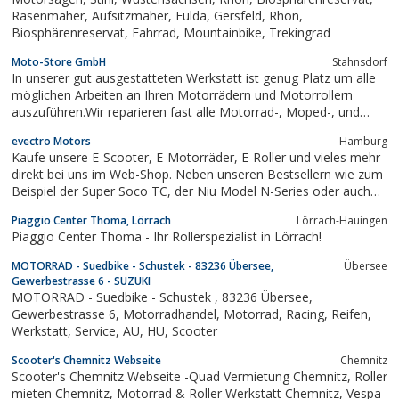
Rasenmäher, Aufsitzmäher, Fulda, Gersfeld, Rhön,
Biosphärenreservat, Fahrrad, Mountainbike, Trekingrad
Moto-Store GmbH
Stahnsdorf
In unserer gut ausgestatteten Werkstatt ist genug Platz um alle
möglichen Arbeiten an Ihren Motorrädern und Motorrollern
auszuführen.Wir reparieren fast alle Motorrad-, Moped-, und
Rollermodelle.
evectro Motors
Hamburg
Kaufe unsere E-Scooter, E-Motorräder, E-Roller und vieles mehr
direkt bei uns im Web-Shop. Neben unseren Bestsellern wie zum
Beispiel der Super Soco TC, der Niu Model N-Series oder auch
der Niu Model M-Series, bieten wir euch weitere angesagte
Piaggio Center Thoma, Lörrach
Lörrach-Hauingen
Elektro Fahrzeuge. Wie wäre es zum Beispiel mit einem LE
Piaggio Center Thoma - Ihr Rollerspezialist in Lörrach!
MOTORRAD - Suedbike - Schustek - 83236 Übersee,
Übersee
Gewerbestrasse 6 - SUZUKI
MOTORRAD - Suedbike - Schustek , 83236 Übersee,
Gewerbestrasse 6, Motorradhandel, Motorrad, Racing, Reifen,
Werkstatt, Service, AU, HU, Scooter
Scooter's Chemnitz Webseite
Chemnitz
Scooter's Chemnitz Webseite -Quad Vermietung Chemnitz, Roller
mieten Chemnitz, Motorrad & Roller Werkstatt Chemnitz, Vespa