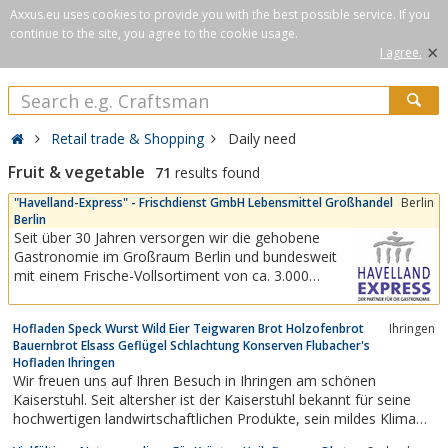
Axxus.eu uses cookies to provide you with the best possible service. If you
continue to the site, you agree to the cookie usage.
×
I agree.
Retail trade & Shopping
Daily need
Fruit & vegetable
71
results found
"Havelland-Express" - Frischdienst GmbH Lebensmittel Großhandel
Berlin
Berlin
Seit über 30 Jahren versorgen wir die gehobene
Gastronomie im Großraum Berlin und bundesweit
mit einem Frische-Vollsortiment von ca. 3.000
Artikeln in den Warengruppen Obst/Gemüse, Fleisch,
Lamm, Kaninchen, Wild, Geflügel, Fisch,
Hofladen Speck Wurst Wild Eier Teigwaren Brot Holzofenbrot
Ihringen
Schalentiere, Feinkost und Spezialitäten mit eigener
Bauernbrot Elsass Geflügel Schlachtung Konserven Flubacher's
Logistik, mit Fremd-Logistik an jeden...
Hofladen Ihringen
Wir freuen uns auf Ihren Besuch in Ihringen am schönen
Kaiserstuhl. Seit altersher ist der Kaiserstuhl bekannt für seine
hochwertigen landwirtschaftlichen Produkte, sein mildes Klima
und seine fruchtbaren Böden.Wir bieten Ihnen mit unseren