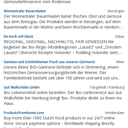
Gemüselieferservice vom Bodensee.
Wonnentäler Bauernladen
Kenzingen
Der Wonnentäler Bauernladen bietet frisches Obst und Gemüse
aus dem Breisgau. Die Produkte werden in Kenzingen, auf dem
Bauernmarkt in der Wiehre und beim Wochenmarkt in Herdern
verkauft. Seit Generationen stehen wir für Vielfalt und Innovation.
Ein Korb voll Glück
Zittau
REGIONAL, SAISONAL, NACHHALTIG, FAIR GENIESSEN Wir
begleiten die Bio-Regio-Modellregionen „Lausitz“ und „Dresden-
Lausitz“ Übersicht Rezepte Holunder – Pudding Holunder ziert
duftend die Wegränder und lehnt sich malerisch an manche
Gemüse und Schnittblumen frisch aus unserer Gärtnerei
Wien
Scheune. Der Busch in unser Read More Grüner Reis mit
Unsere kleine BIO-Gärtnerei befindet sich in Simmering, einem
Brennnessel-Giersch Brennnesseln...
historischen Gemüseversorgungsbezirk der Wiener. Der
Familienbetrieb besteht seit über 100 Jahren und wird von uns
nun bereits in 4. Generation bewirtschaftet.
Gut Wulksfelde GmbH
Tangstedt / Hamburg
Bio-Lebensmittel online bestellen. Der Bio-Lieferservice aus Gut
Wulksfelde bei Hamburg bringt Bio- Produkte direkt zu Ihnen ins
Haus.
Productsfromhome.com
Amsterdam
Buy more than 1000 Dutch food products in our 24/7 online
store. Secure payment options - Worldwide shipping directly