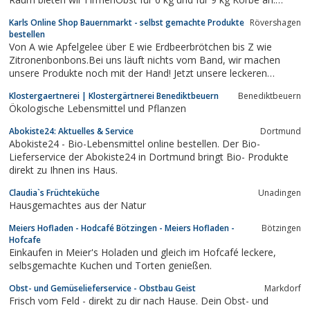
Bundesweit verschicken wir, nach sorgfältiger, handverlesener
Karls Online Shop Bauernmarkt - selbst gemachte Produkte
Rövershagen
Auswahl PremiumObst in der 4 kg oder der 6kg Kiste, diese wird
bestellen
für Sie am...
Von A wie Apfelgelee über E wie Erdbeerbrötchen bis Z wie
Zitronenbonbons.Bei uns läuft nichts vom Band, wir machen
unsere Produkte noch mit der Hand! Jetzt unsere leckeren
Manufaktur-Produkte bequem nach Hause bestellen und
Klostergaertnerei | Klostergärtnerei Benediktbeuern
Benediktbeuern
geniessen. www.karls-shop.de
Ökologische Lebensmittel und Pflanzen
Abokiste24: Aktuelles & Service
Dortmund
Abokiste24 - Bio-Lebensmittel online bestellen. Der Bio-
Lieferservice der Abokiste24 in Dortmund bringt Bio- Produkte
direkt zu Ihnen ins Haus.
Claudia`s Früchteküche
Unadingen
Hausgemachtes aus der Natur
Meiers Hofladen - Hodcafé Bötzingen - Meiers Hofladen -
Bötzingen
Hofcafe
Einkaufen in Meier's Holaden und gleich im Hofcafé leckere,
selbsgemachte Kuchen und Torten genießen.
Obst- und Gemüselieferservice - Obstbau Geist
Markdorf
Frisch vom Feld - direkt zu dir nach Hause. Dein Obst- und