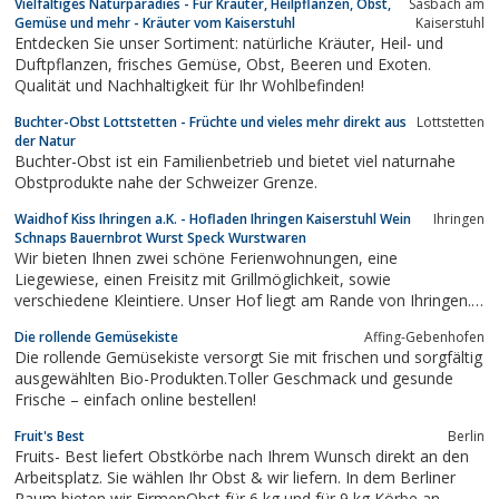
Vielfältiges Naturparadies - Für Kräuter, Heilpflanzen, Obst,
Sasbach am
Produkten hochwertige Erzeugnisse in gesicherter Qualität aus
Gemüse und mehr - Kräuter vom Kaiserstuhl
Kaiserstuhl
integriertem und...
Entdecken Sie unser Sortiment: natürliche Kräuter, Heil- und
Duftpflanzen, frisches Gemüse, Obst, Beeren und Exoten.
Qualität und Nachhaltigkeit für Ihr Wohlbefinden!
Buchter-Obst Lottstetten - Früchte und vieles mehr direkt aus
Lottstetten
der Natur
Buchter-Obst ist ein Familienbetrieb und bietet viel naturnahe
Obstprodukte nahe der Schweizer Grenze.
Waidhof Kiss Ihringen a.K. - Hofladen Ihringen Kaiserstuhl Wein
Ihringen
Schnaps Bauernbrot Wurst Speck Wurstwaren
Wir bieten Ihnen zwei schöne Ferienwohnungen, eine
Liegewiese, einen Freisitz mit Grillmöglichkeit, sowie
verschiedene Kleintiere. Unser Hof liegt am Rande von Ihringen.
Die Ortsmitte ist zu Fuss in ca. 10 min.zu erreichen, das
Die rollende Gemüsekiste
Affing-Gebenhofen
Freischwimmbad ist 500 m entfernt. Neben Traktorrundfahrten
Die rollende Gemüsekiste versorgt Sie mit frischen und sorgfältig
in den Rebbergen, Ponyreiten nach...
ausgewählten Bio-Produkten.Toller Geschmack und gesunde
Frische – einfach online bestellen!
Fruit's Best
Berlin
Fruits- Best liefert Obstkörbe nach Ihrem Wunsch direkt an den
Arbeitsplatz. Sie wählen Ihr Obst & wir liefern. In dem Berliner
Raum bieten wir FirmenObst für 6 kg und für 9 kg Körbe an.