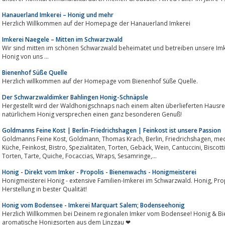
Hanauerland Imkerei – Honig und mehr
Herzlich Willkommen auf der Homepage der Hanauerland Imkerei
Imkerei Naegele – Mitten im Schwarzwald
Wir sind mitten im schönen Schwarzwald beheimatet und betreiben unsere Imker
Honig von uns ...
Bienenhof Süße Quelle
Herzlich willkommen auf der Homepage vom Bienenhof Süße Quelle.
Der Schwarzwaldimker Bahlingen Honig-Schnäpsle
Hergestellt wird der Waldhonigschnaps nach einem alten überlieferten Hausre
natürlichem Honig versprechen einen ganz besonderen Genuß!
Goldmanns Feine Kost | Berlin-Friedrichshagen | Feinkost ist unsere Passion
Goldmanns Feine Kost, Goldmann, Thomas Krach, Berlin, Friedrichshagen, mediterrane Kost, französische Gerichte, deutsche
Küche, Feinkost, Bistro, Spezialitäten, Torten, Gebäck, Wein, Cantuccini, Biscotti, Salat, Creme, Marmelade, Konfitüre, Kuchen,
Torten, Tarte, Quiche, Focaccias, Wraps, Sesamringe,...
Honig - Direkt vom Imker - Propolis - Bienenwachs - Honigmeisterei
Honigmeisterei Honig - extensive Familien-Imkerei im Schwarzwald. Honig, Propolis und Bienenwachs aus eigener
Herstellung in bester Qualität!
Honig vom Bodensee - Imkerei Marquart Salem; Bodenseehonig
Herzlich Willkommen bei Deinem regionalen Imker vom Bodensee! Honig & B
aromatische Honigsorten aus dem Linzgau ❤