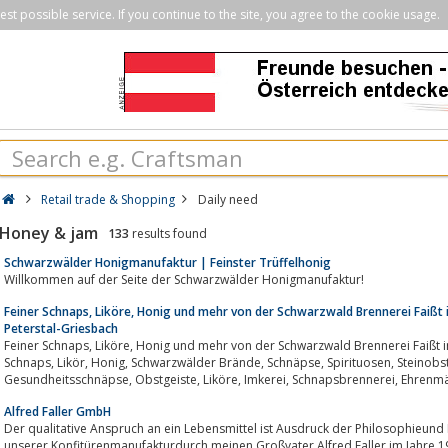
st possible service. If you continue to the site, you agree to the cookie usage.
Retail trade & Shopping
Daily need
Honey & jam
133
results found
Schwarzwälder Honigmanufaktur | Feinster Trüffelhonig
Willkommen auf der Seite der Schwarzwälder Honigmanufaktur!
Feiner Schnaps, Liköre, Honig und mehr von der Schwarzwald Brennerei Faißt 
Peterstal-Griesbach
Feiner Schnaps, Liköre, Honig und mehr von der Schwarzwald Brennerei Faißt im Ehrenmättlehof in Bad Peterstal-Griesbach -
Schnaps, Likör, Honig, Schwarzwälder Brände, Schnäpse, Spirituosen, Steinobstbrände, Kernobstbrände,
Gesundheitsschnäpse, Obstgeiste, Liköre,
Alfred Faller GmbH
Der qualitative Anspruch an ein Lebensmittel ist Ausdruck der Philosophieund
unserer Konfitürenmanufakturdurch meinen Großvater Alfred Faller im Jahre