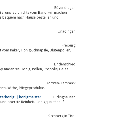
Rövershagen
äuft nichts vom Band, wir machen
kte bequem nach Hause bestellen und
Unadingen
Freiburg
le, Blütenpollen,
Lindenschied
, Pollen, Propolis, Gelee
Dorsten- Lembeck
Bei uns erhalten Sie Produkte für den Imkerbedarf sowie Honigprodukte, Geschenkkörbe, Pflegeprodukte.
sterhonig. | honigmeister
Lüdinghausen
und oberste Reinheit. Honigqualität auf
Kirchberg in Tirol