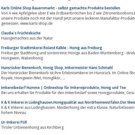
Karls Online Shop Bauernmarkt - selbst gemachte Produkte bestellen
Von A wie Apfelgelee über E wie Erdbeerbrötchen bis Z wie Zitronenbonbons.Bei uns l
unsere Produkte noch mit der Hand! Jetzt unsere leckeren Manufaktur-Produ
geniessen. www.karls-shop.de
Claudia`s Früchteküche
Hausgemachtes aus der Natur
Freiburger Stadtimkerei Roland Kälble - Honig aus Freiburg
Freiburger Stadthonig und sortenreine Honige aus Baden-Württemberg - direkt vom Imker, Honig-Schnäps
Honigwein, Wabenhonig
Hunsrücker Bienenkorb, Honig Shop, Imkermeister Hans Schmahl
Der Hunsrücker Bienenkorb ist Ihre Erlebnisimkerei im Hunsrück. Im Online-Shop finden sie Honig
Royale, Honigwein /Met, Honiglikör, ...
Imkereibedarf Humme | Onlineshop für Imkereiprodukte, Honig und Tee
K & K Imkerei in Lüdinghausen.Honigqualität aus Nordrheinwestfalen.Der Mei
K & K Imkerei aus Lüdinghausen. Meisterhonig der extra Klasse. Naturbelassen 
hohem Niveau.
Ur-Imkerei Pöll
Tiroler Urbienenhonig aus Kirchberg