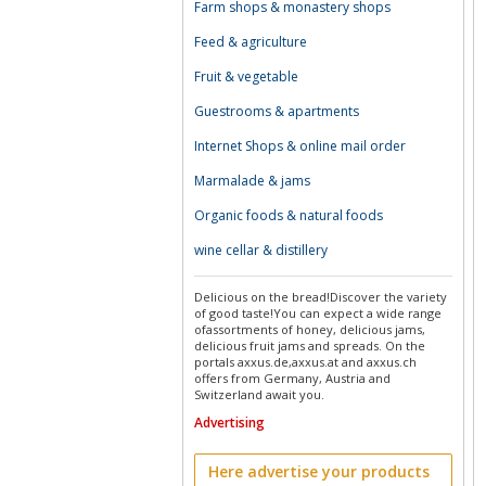
Farm shops & monastery shops
Feed & agriculture
Fruit & vegetable
Guestrooms & apartments
Internet Shops & online mail order
Marmalade & jams
Organic foods & natural foods
wine cellar & distillery
Delicious on the bread!Discover the variety
of good taste!You can expect a wide range
ofassortments of honey, delicious jams,
delicious fruit jams and spreads. On the
portals axxus.de,axxus.at and axxus.ch
offers from Germany, Austria and
Switzerland await you.
Advertising
Here advertise your products