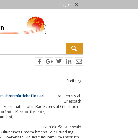
×
I agree.
Freiburg
im Ehrenmättlehof in Bad
Bad Peterstal-
Griesbach
 Imkerei, Schnapsbrennerei, Ehrenmättlehof,...
Utzenfeld/Schwarzwald
 Kultur eines Unternehmens. Seit Gründung
 1913 bekennen wir uns zumPremium-Anspruch.