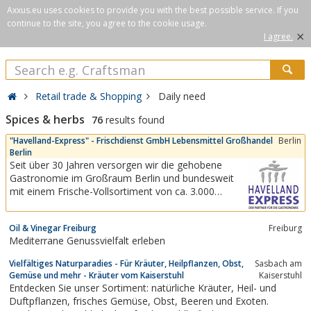
Axxus.eu uses cookies to provide you with the best possible service. If you
continue to the site, you agree to the cookie usage.
×
I agree.
Retail trade & Shopping
Daily need
Spices & herbs
76
results found
"Havelland-Express" - Frischdienst GmbH Lebensmittel Großhandel
Berlin
Berlin
Seit über 30 Jahren versorgen wir die gehobene
Gastronomie im Großraum Berlin und bundesweit
mit einem Frische-Vollsortiment von ca. 3.000
Artikeln in den Warengruppen Obst/Gemüse, Fleisch,
Lamm, Kaninchen, Wild, Geflügel, Fisch,
Oil & Vinegar Freiburg
Freiburg
Schalentiere, Feinkost und Spezialitäten mit eigener
Mediterrane Genussvielfalt erleben
Logistik, mit Fremd-Logistik an jeden...
Vielfältiges Naturparadies - Für Kräuter, Heilpflanzen, Obst,
Sasbach am
Gemüse und mehr - Kräuter vom Kaiserstuhl
Kaiserstuhl
Entdecken Sie unser Sortiment: natürliche Kräuter, Heil- und
Duftpflanzen, frisches Gemüse, Obst, Beeren und Exoten.