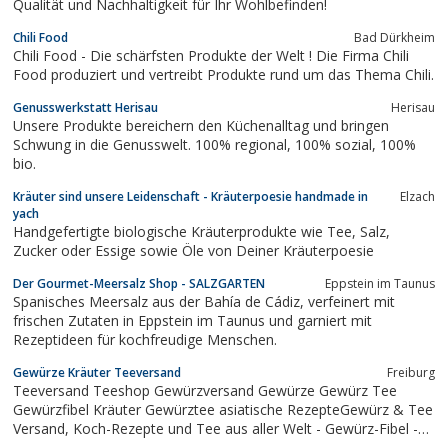
Qualität und Nachhaltigkeit für Ihr Wohlbefinden!
Chili Food
Bad Dürkheim
Chili Food - Die schärfsten Produkte der Welt ! Die Firma Chili
Food produziert und vertreibt Produkte rund um das Thema Chili.
Genusswerkstatt Herisau
Herisau
Unsere Produkte bereichern den Küchenalltag und bringen
Schwung in die Genusswelt. 100% regional, 100% sozial, 100%
bio.
Kräuter sind unsere Leidenschaft - Kräuterpoesie handmade in
Elzach
yach
Handgefertigte biologische Kräuterprodukte wie Tee, Salz,
Zucker oder Essige sowie Öle von Deiner Kräuterpoesie
Der Gourmet-Meersalz Shop - SALZGARTEN
Eppstein im Taunus
Spanisches Meersalz aus der Bahía de Cádiz, verfeinert mit
frischen Zutaten in Eppstein im Taunus und garniert mit
Rezeptideen für kochfreudige Menschen.
Gewürze Kräuter Teeversand
Freiburg
Teeversand Teeshop Gewürzversand Gewürze Gewürz Tee
Gewürzfibel Kräuter Gewürztee asiatische RezepteGewürz & Tee
Versand, Koch-Rezepte und Tee aus aller Welt - Gewürz-Fibel -
Tee-Shop - Tee-ABCGewürze und Tees aus aller WeltStöbern Sie