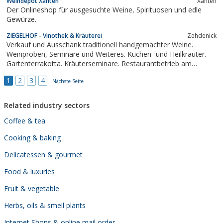
Weindepot Xanten
Xanten
Der Onlineshop für ausgesuchte Weine, Spirituosen und edle
Gewürze.
ZIEGELHOF - Vinothek & Kräuterei
Zehdenick
Verkauf und Ausschank traditionell handgemachter Weine.
Weinproben, Seminare und Weiteres. Küchen- und Heilkräuter.
Gartenterrakotta. Kräuterseminare. Restaurantbetrieb am
Wochenende. Werktags Bistrobetrieb. Weinabende,
1
2
3
4
Veranstaltungen.
Nächste Seite
Related industry sectors
Coffee & tea
Cooking & baking
Delicatessen & gourmet
Food & luxuries
Fruit & vegetable
Herbs, oils & smell plants
Internet Shops & online mail order