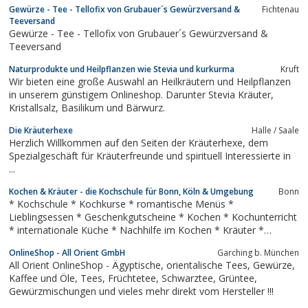
Gewürze - Tee - Tellofix von Grubauer´s Gewürzversand &
Fichtenau
in einer Auswahl von über 200 Gewürzen und Kräutern sowie
Teeversand
einem umfangreichem...
Gewürze - Tee - Tellofix von Grubauer´s Gewürzversand &
Teeversand
Naturprodukte und Heilpflanzen wie Stevia und kurkurma
Kruft
Wir bieten eine große Auswahl an Heilkräutern und Heilpflanzen
in unserem günstigem Onlineshop. Darunter Stevia Kräuter,
Kristallsalz, Basilikum und Bärwurz.
Die Kräuterhexe
Halle / Saale
Herzlich Willkommen auf den Seiten der Kräuterhexe, dem
Spezialgeschäft für Kräuterfreunde und spirituell Interessierte in
...
Kochen & Kräuter - die Kochschule für Bonn, Köln & Umgebung
Bonn
* Kochschule * Kochkurse * romantische Menüs *
Lieblingsessen * Geschenkgutscheine * Kochen * Kochunterricht
* internationale Küche * Nachhilfe im Kochen * Kräuter *
Festessen * Kochunterricht * Küchenkräuter * Kochen lernen *
OnlineShop - All Orient GmbH
Garching b. München
Catering *
All Orient OnlineShop - Ägyptische, orientalische Tees, Gewürze,
Kaffee und Öle, Tees, Früchtetee, Schwarztee, Grüntee,
Gewürzmischungen und vieles mehr direkt vom Hersteller !!!