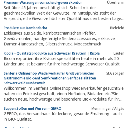
Premium-Würzungen von scheid-gewürzkontor
Überherrn
Seit über 45 Jahren beschäftigt sich Scheid mit der
geschmackvollen Welt der Gewürze. Im Mittelpunkt steht der
Anspruch, edle Gewürze höchster Qualität aus den besten Lagen
der ganzen Welt zu ausgewogenen Mischungen zu verarbeiten.
Produkte aus Kambodscha
Bielefeld
Über vier Jahrzehnte Erfahrung im Umgang mit edelsten
Exklusives aus Seide, kambotschianischen Pfeffer,
Gewürzen aus aller Welt spiegeln sich in...
Gewürzmühlen, handgefertigte Seidenaccessoires, exklusive
Damen-Handtaschen, Silberschmuck, Modeschmuck
Ricola - Qualitätsprodukte aus Schweizer Kräutern | Ricola
Laufen
Ricola exportiert ihre Kräuterspezialitäten heute in mehr als 50
Länder und ist bekannt für ihre hochwertige Schweizer Qualität.
Senferia Onlineshop Wiederverkäufer Großverbraucher
St.Georgen
Gastronomie Bio-Senf Senfkreationen Senfspezialitäten
Schwarzwald Bundesweit
Willkommen im Senferia Onlineshop!Wiederverkäufer gesucht!Sie
haben ein Feinkostgeschäft, einen Hofladen, Bioladen etc.?Sie
suchen neue, hochwertige und besondere Bio-Produkte für Ihr
Sortiment?Dann sollten wir unbedingt miteinander reden.Wir
Suppen,Soßen und Würzen - GEFRO
Memmingen / Allgäu
suchen noch Verkaufsstellen / Händler, die unsere Produkte ins
GEFRO, das Versandhaus für leckere, gesunde Ernährung - auch
Sortiment...
in BIO-Qualität.