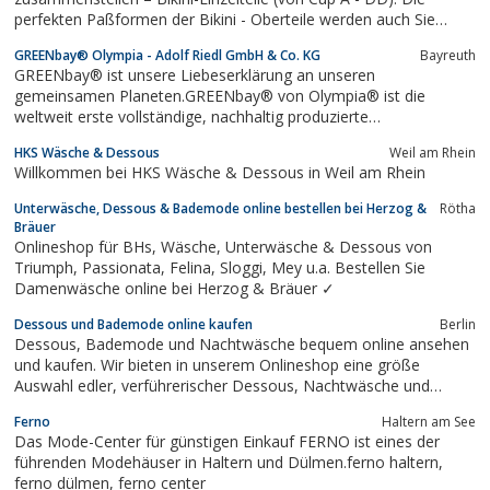
perfekten Paßformen der Bikini - Oberteile werden auch Sie
begeistern. Übergrößen, Sondergrößen, kleine Größen – bei uns
GREENbay® Olympia - Adolf Riedl GmbH & Co. KG
Bayreuth
finden Sie immer Ihren passenden Bikini. Bei den Bikini – Pants
GREENbay® ist unsere Liebeserklärung an unseren
können Sie sich...
gemeinsamen Planeten.GREENbay® von Olympia® ist die
weltweit erste vollständige, nachhaltig produzierte
Bademodenkollektion. Ein vollkommen neues Garn, das aus
HKS Wäsche & Dessous
Weil am Rhein
recycelten PET-Flaschen hergestellt wird.
Willkommen bei HKS Wäsche & Dessous in Weil am Rhein
Unterwäsche, Dessous & Bademode online bestellen bei Herzog &
Rötha
Bräuer
Onlineshop für BHs, Wäsche, Unterwäsche & Dessous von
Triumph, Passionata, Felina, Sloggi, Mey u.a. Bestellen Sie
Damenwäsche online bei Herzog & Bräuer ✓
Dessous und Bademode online kaufen
Berlin
Dessous, Bademode und Nachtwäsche bequem online ansehen
und kaufen. Wir bieten in unserem Onlineshop eine größe
Auswahl edler, verführerischer Dessous, Nachtwäsche und
Bademode verschiedener Marken und Labels. Lassen Sie sich
Ferno
Haltern am See
von unserem umfangreichen Angebot verführen. Nutzen Sie
Das Mode-Center für günstigen Einkauf FERNO ist eines der
auch unsere Fachberatung! Fast 85% aller...
führenden Modehäuser in Haltern und Dülmen.ferno haltern,
ferno dülmen, ferno center