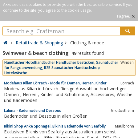
Axxus.eu uses cookies to provide you with the best possible service. If you
continue to the site, you agree to the cookie usage.
×
I agree.
Retail trade & Shopping
Clothing & mode
Swimwear & beach clothing
49
results found
Handtücher Hotelhandtücher Handtücher besticken, Saunatücher
Winden
für Fangoanwendung, B2B Saunatücher Handtuchshop
Hotelwäsche
Modehaus Kilian Lörrach - Mode für Damen, Herren, Kinder
Lörrach
Modehaus Kilian in Lörrach. Riesige Auswahl an hochwertiger
Damen-, Herren-, Kinder- und Schuhmode, Accessoires, Wäsche
und Bademoden
Laluna - Bademode und Dessous
Großostheim
Bademoden und Dessous in allen Größen
Bikini Shop Anke Sponagel, Bikinis Bademode von Seafolly
Maulbronn
Exklusiven Bikinis von Seafolly aus Australien zum selbst
zusammenstellen – Bikini-Einzelteile (von Cup A - DD). Die