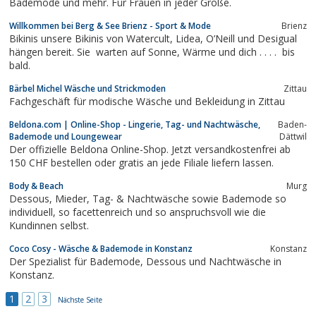
Bademode und mehr. Für Frauen in jeder Größe.
Willkommen bei Berg & See Brienz - Sport & Mode
Brienz
Bikinis unsere Bikinis von Watercult, Lidea, O’Neill und Desigual
hängen bereit. Sie warten auf Sonne, Wärme und dich . . . . bis
bald.
Bärbel Michel Wäsche und Strickmoden
Zittau
Fachgeschäft für modische Wäsche und Bekleidung in Zittau
Beldona.com | Online-Shop - Lingerie, Tag- und Nachtwäsche,
Baden-
Bademode und Loungewear
Dättwil
Der offizielle Beldona Online-Shop. Jetzt versandkostenfrei ab
150 CHF bestellen oder gratis an jede Filiale liefern lassen.
Body & Beach
Murg
Dessous, Mieder, Tag- & Nachtwäsche sowie Bademode so
individuell, so facettenreich und so anspruchsvoll wie die
Kundinnen selbst.
Coco Cosy - Wäsche & Bademode in Konstanz
Konstanz
Der Spezialist für Bademode, Dessous und Nachtwäsche in
Konstanz.
1
2
3
Nächste Seite