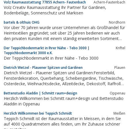
Volz Raumausstattung 77855 Achern- Fautenbach
Achern-Fautenbach
Volz Creativ Raumausstattung Ihr Partner für Gardinen,
Bodenbeläge, Sonnenschutz und Markisen
bartels & olthuis OHG
Nordhorn
Vor über 70 Jahren wurde unser Unternehmen als Großhandel für
Heimtextilien gegründet; seit über 25 Jahren bedienen wir auch
den privaten Kunden mit einem ständig erweiterten Sortiment
auf über 600 qm Verkaufsfläche.
Der Teppichbodenmarkt in Ihrer Nähe - Tebo 3000 |
Kriftel
Teppichbodenmarkt 3000 e.K.
Der Teppichbodenmarkt in Ihrer Nähe - Tebo 3000
Dietrich Wetzel - Plauener Spitzen und Gardinen
Plauen
Dietrich Wetzel - Plauener Spitzen und Gardinen:Fensterbild,
Fensterdekoration, Querbehang, Scheibengardine, Tischwäsche,
Osterdecke, Weihnachtsdecke, Allzeitdecke, Dekostoff, Raffrollo,
Schiebevorhang, Panel, Borte, Sockel, (Lang-)Stores, Florentina,
Bettenstudio Aladdin | Schmitt raum+design
Oppenau
Tischdecke, Stickerei, Plauener Spitze, Luftspitze,...
Herzlich Willkommen bei Schmitt raum+design und Bettenstudio
Aladdin in Oppenau
Herzlich Willkommen bei Teppich Schmidt
Meißen
Teppich Schmidt ist der Raumausstatter in Meissen, in dem Sie
auf 4000 Quadratmetern alles finden, um Ihr Zuhause schöner