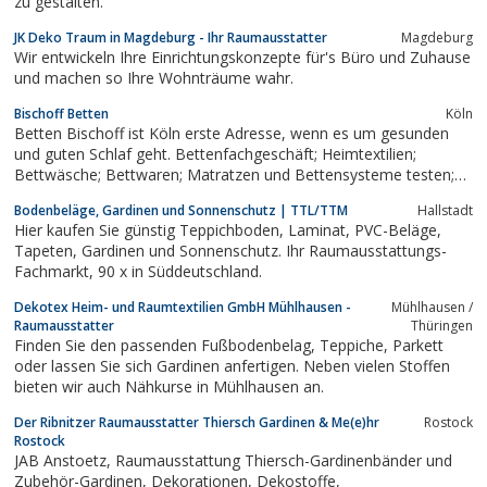
zu gestalten.
JK Deko Traum in Magdeburg - Ihr Raumausstatter
Magdeburg
Wir entwickeln Ihre Einrichtungskonzepte für's Büro und Zuhause
und machen so Ihre Wohnträume wahr.
Bischoff Betten
Köln
Betten Bischoff ist Köln erste Adresse, wenn es um gesunden
und guten Schlaf geht. Bettenfachgeschäft; Heimtextilien;
Bettwäsche; Bettwaren; Matratzen und Bettensysteme testen;
Zufriedenheitsgarantie; Individuelle Beratung; Kostenlose
Bodenbeläge, Gardinen und Sonnenschutz | TTL/TTM
Hallstadt
Entsorgung der alten Betten; Beratung zu Hause (kostenlos und
Hier kaufen Sie günstig Teppichboden, Laminat, PVC-Beläge,
unverbindlich); Lieferung, Montage...
Tapeten, Gardinen und Sonnenschutz. Ihr Raumausstattungs-
Fachmarkt, 90 x in Süddeutschland.
Dekotex Heim- und Raumtextilien GmbH Mühlhausen -
Mühlhausen /
Raumausstatter
Thüringen
Finden Sie den passenden Fußbodenbelag, Teppiche, Parkett
oder lassen Sie sich Gardinen anfertigen. Neben vielen Stoffen
bieten wir auch Nähkurse in Mühlhausen an.
Der Ribnitzer Raumausstatter Thiersch Gardinen & Me(e)hr
Rostock
Rostock
JAB Anstoetz, Raumausstattung Thiersch-Gardinenbänder und
Zubehör-Gardinen, Dekorationen, Dekostoffe,