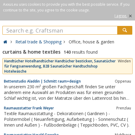
Axxus.eu uses cookies to provide you with the best possible service. If you
continue to the site, you agree to the cookie usage.
×
I agree.
Retail trade & Shopping
Office, house & garden
curtains & home textiles
140
results found
Handtücher Hotelhandtücher Handtücher besticken, Saunatücher
Winden
für Fangoanwendung, B2B Saunatücher Handtuchshop
Hotelwäsche
Bettenstudio Aladdin | Schmitt raum+design
Oppenau
In unserem 230 m² großen Fachgeschäft finden Sie unter
anderem eine Auswahl an Produkten was für einen gesunden
Schlaf wichtig ist, von der Matratze über den Lattenrost bis hin
zu Bettwaren und Bettwäsche.
Raumausstatter Frank Weyer
Prenzlau
Textile Raumausstattung - Dekorationen ( Gardinen ) -
Polstermöbel ( Neuanfertigung, Aufarbeitung ) - Sonnenschutz (
Innen und Außen ) - Fußbodenbeläge ( Teppichboden, PVC, CV ).
Raumausstatter Harald Geweke
Mahlberg