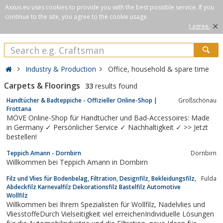
Axxus.eu uses cookies to provide you with the best possible service. If you
continue to the site, you agree to the cookie usage.
×
I agree.
Industry & Production
Office, household & spare time
Carpets & Floorings
33
results found
Handtücher & Badteppiche - Offizieller Online-Shop |
Großschönau
Frottana
MÖVE Online-Shop für Handtücher und Bad-Accessoires: Made
in Germany ✓ Persönlicher Service ✓ Nachhaltigkeit ✓ >> Jetzt
bestellen!
Teppich Amann - Dornbirn
Dornbirn
Willkommen bei Teppich Amann in Dornbirn
Filz und Vlies für Bodenbelag, Filtration, Designfilz, Bekleidungsfilz,
Fulda
Abdeckfilz Karnevalfilz Dekorationsfilz Bastelfilz Automotive
Wollfilz
Willkommen bei Ihrem Spezialisten für Wollfilz, Nadelvlies und
VliesstoffeDurch Vielseitigkeit viel erreichenIndividuelle Lösungen