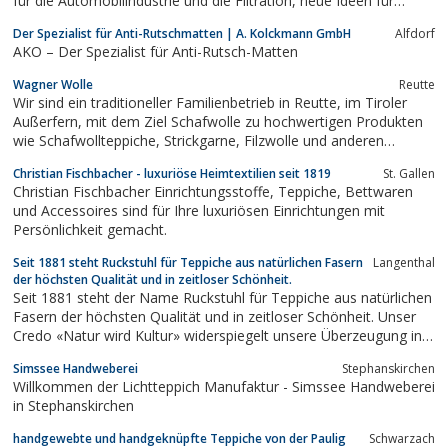
für die Automobilindustrie und die Filtration, neue Ideen für
Home Interior und Bekleidung: Als weltweit größter Hersteller
Der Spezialist für Anti-Rutschmatten | A. Kolckmann GmbH
Alfdorf
von Wollfilzen und einer der führenden Spezialisten für...
AKO – Der Spezialist für Anti-Rutsch-Matten
Wagner Wolle
Reutte
Wir sind ein traditioneller Familienbetrieb in Reutte, im Tiroler
Außerfern, mit dem Ziel Schafwolle zu hochwertigen Produkten
wie Schafwollteppiche, Strickgarne, Filzwolle und anderen
Wollprodukten zu verarbeiten.
Christian Fischbacher - luxuriöse Heimtextilien seit 1819
St. Gallen
Christian Fischbacher Einrichtungsstoffe, Teppiche, Bettwaren
und Accessoires sind für Ihre luxuriösen Einrichtungen mit
Persönlichkeit gemacht.
Seit 1881 steht Ruckstuhl für Teppiche aus natürlichen Fasern
Langenthal
der höchsten Qualität und in zeitloser Schönheit.
Seit 1881 steht der Name Ruckstuhl für Teppiche aus natürlichen
Fasern der höchsten Qualität und in zeitloser Schönheit. Unser
Credo «Natur wird Kultur» widerspiegelt unsere Überzeugung in
Bezug auf Nachhaltigkeit, Naturfasern und Design treffend. Wir
Simssee Handweberei
Stephanskirchen
verwenden Naturfasern von Wolle, Leinen, Kokos und Sisal, um
Willkommen der Lichtteppich Manufaktur - Simssee Handweberei
mit...
in Stephanskirchen
handgewebte und handgeknüpfte Teppiche von der Paulig
Schwarzach