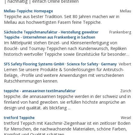
| nachhaltig | einfach Online bestellen
Mellau-Teppiche: Homepage
Mellau
Teppiche aus bester Tradition. Seit 80 Jahren machen wir in
Mellau aus hochwertigsten Fasern feine Teppiche.
Sächsische Teppichmanufaktur - Herstellung gewebter
Frankenberg
Teppiche - Unternehmen aus Frankenberg in Sachsen
Im Mittelpunkt stehen Einzel- und Kleinserienfertigung von
Bouclé- und Tournay-Teppichen nach Kundenwunsch, Repliken
historisch wertvoller Teppiche sowie Einzelstücke für besondere
repräsentative Zwecke, wie Kirchen, Schlösser, Villen,
SFS Safety Flooring Systems GmbH · Science for Safety · Germany
Velbert
Firmenentres, aber auch komplizierte Treppenhäuser oder
Lernen Sie unsere Produkte & Sonderlösungen für Antirutsch-
Kutschen.
Beläge, -Profile und weitere Anwendungen mit verschiedenen
Rutschhemmungen kennen.
teppiche - annasaarinen textilmanufaktur
Zürich
teppiche. die annasaarinen teppiche werden in der schweiz und in
finnland von hand gewoben. sie erfüllen höchste ansprüche an
design und qualität. als blickfang ...
tretford Teppiche
Wesel
tretford Teppich mit Kaschmir-Ziegenhaar ist ein zeitloser Boden
für Menschen, die nachwachsende Materialien, schöne Farben,
Komfort und Qualität schätzen.