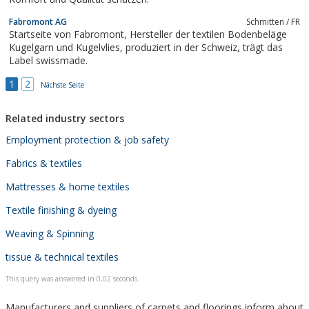
Fabromont AG
Schmitten / FR
Startseite von Fabromont, Hersteller der textilen Bodenbeläge
Kugelgarn und Kugelvlies, produziert in der Schweiz, trägt das
Label swissmade.
1
2
Nächste Seite
Related industry sectors
Employment protection & job safety
Fabrics & textiles
Mattresses & home textiles
Textile finishing & dyeing
Weaving & Spinning
tissue & technical textiles
This query was answered in 0,02 seconds.
Manufacturers and suppliers of carpets and floorings inform about