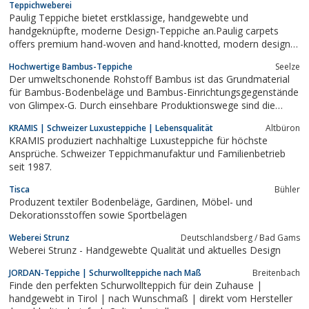
Teppichweberei
Paulig Teppiche bietet erstklassige, handgewebte und
handgeknüpfte, moderne Design-Teppiche an.Paulig carpets
offers premium hand-woven and hand-knotted, modern design
carpets.
Hochwertige Bambus-Teppiche
Seelze
Der umweltschonende Rohstoff Bambus ist das Grundmaterial
für Bambus-Bodenbeläge und Bambus-Einrichtungsgegenstände
von Glimpex-G. Durch einsehbare Produktionswege sind die
Produkte nachweislich schonend verarbeitet und besitzen einen
KRAMIS | Schweizer Luxusteppiche | Lebensqualität
Altbüron
naturbelassenen Charakter.
KRAMIS produziert nachhaltige Luxusteppiche für höchste
Ansprüche. Schweizer Teppichmanufaktur und Familienbetrieb
seit 1987.
Tisca
Bühler
Produzent textiler Bodenbeläge, Gardinen, Möbel- und
Dekorationsstoffen sowie Sportbelägen
Weberei Strunz
Deutschlandsberg / Bad Gams
Weberei Strunz - Handgewebte Qualität und aktuelles Design
JORDAN-Teppiche | Schurwollteppiche nach Maß
Breitenbach
Finde den perfekten Schurwollteppich für dein Zuhause |
handgewebt in Tirol | nach Wunschmaß | direkt vom Hersteller