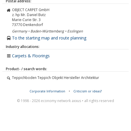
Postal address:
OBJECT CARPET GmbH
z. hp Mr. Daniel Butz
Marie-Curie-Str. 3
73770
Denkendorf
Germany • Baden-Württemberg • Esslingen
To the starting map and route planning
Industry allocations:
Carpets & Floorings
Product- / search words:
Teppichboden Teppich Objekt Hersteller Architektur
Corporate Information
•
Criticism or ideas?
© 1998 - 2026 economy network axxus • all rights reserved