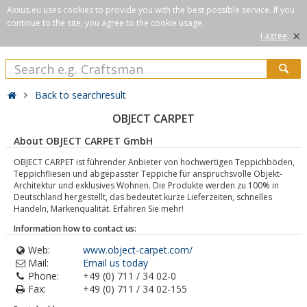
Axxus.eu uses cookies to provide you with the best possible service. If you
continue to the site, you agree to the cookie usage.
×
I agree.
Back to searchresult
OBJECT CARPET
About OBJECT CARPET GmbH
OBJECT CARPET ist führender Anbieter von hochwertigen Teppichböden,
Teppichfliesen und abgepasster Teppiche für anspruchsvolle Objekt-
Architektur und exklusives Wohnen. Die Produkte werden zu 100% in
Deutschland hergestellt, das bedeutet kurze Lieferzeiten, schnelles
Handeln, Markenqualität. Erfahren Sie mehr!
Information how to contact us:
Web:
www.object-carpet.com/
Mail:
Email us today
Phone:
+49 (0) 711 / 34 02-0
Fax:
+49 (0) 711 / 34 02-155