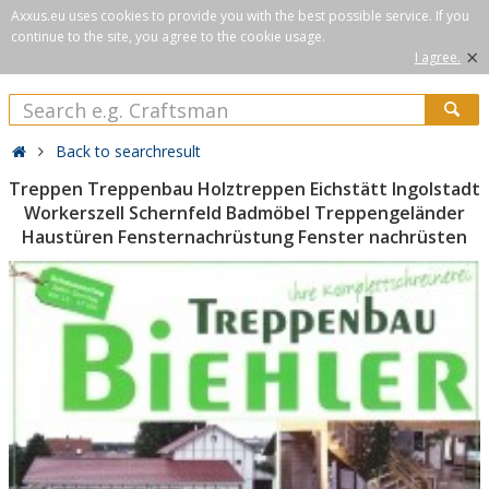
Axxus.eu uses cookies to provide you with the best possible service. If you
continue to the site, you agree to the cookie usage.
×
I agree.
Back to searchresult
Treppen Treppenbau Holztreppen Eichstätt Ingolstadt
Workerszell Schernfeld Badmöbel Treppengeländer
Haustüren Fensternachrüstung Fenster nachrüsten