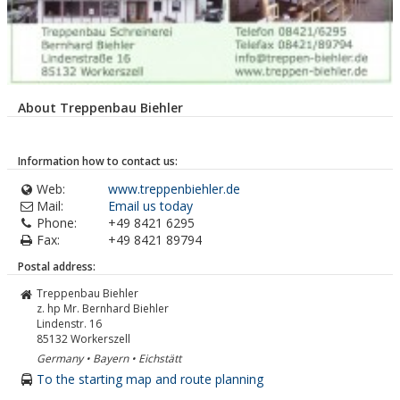
About Treppenbau Biehler
Information how to contact us:
Web:
www.treppenbiehler.de
Mail:
Email us today
Phone:
+49 8421 6295
Fax:
+49 8421 89794
Postal address:
Treppenbau Biehler
z. hp Mr. Bernhard Biehler
Lindenstr. 16
85132
Workerszell
Germany • Bayern • Eichstätt
To the starting map and route planning