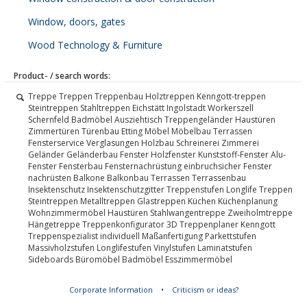
Window, doors, gates
Wood Technology & Furniture
Product- / search words:
Treppe Treppen Treppenbau Holztreppen Kenngott-treppen
Steintreppen Stahltreppen Eichstätt Ingolstadt Workerszell
Schernfeld Badmöbel Ausziehtisch Treppengeländer Haustüren
Zimmertüren Türenbau Etting Möbel Möbelbau Terrassen
Fensterservice Verglasungen Holzbau Schreinerei Zimmerei
Geländer Geländerbau Fenster Holzfenster Kunststoff-Fenster Alu-
Fenster Fensterbau Fensternachrüstung einbruchsicher Fenster
nachrüsten Balkone Balkonbau Terrassen Terrassenbau
Insektenschutz Insektenschutzgitter Treppenstufen Longlife Treppen
Steintreppen Metalltreppen Glastreppen Küchen Küchenplanung
Wohnzimmermöbel Haustüren Stahlwangentreppe Zweiholmtreppe
Hängetreppe Treppenkonfigurator 3D Treppenplaner Kenngott
Treppenspezialist individuell Maßanfertigung Parkettstufen
Massivholzstufen Longlifestufen Vinylstufen Laminatstufen
Sideboards Büromöbel Badmöbel Esszimmermöbel
Corporate Information
•
Criticism or ideas?