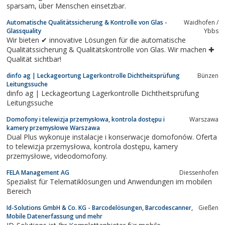
sparsam, über Menschen einsetzbar.
Automatische Qualitätssicherung & Kontrolle von Glas -
Waidhofen /
Glassquality
Ybbs
Wir bieten ✔ innovative Lösungen für die automatische
Qualitätssicherung & Qualitätskontrolle von Glas. Wir machen ✚
Qualität sichtbar!
dinfo ag | Leckageortung Lagerkontrolle Dichtheitsprüfung
Bünzen
Leitungssuche
dinfo ag | Leckageortung Lagerkontrolle Dichtheitsprüfung
Leitungssuche
Domofony i telewizja przemysłowa, kontrola dostępu i
Warszawa
kamery przemysłowe Warszawa
Dual Plus wykonuje instalacje i konserwacje domofonów. Oferta
to telewizja przemysłowa, kontrola dostępu, kamery
przemysłowe, videodomofony.
FELA Management AG
Diessenhofen
Spezialist für Telematiklösungen und Anwendungen im mobilen
Bereich
Id-Solutions GmbH & Co. KG - Barcodelösungen, Barcodescanner,
Gießen
Mobile Datenerfassung und mehr