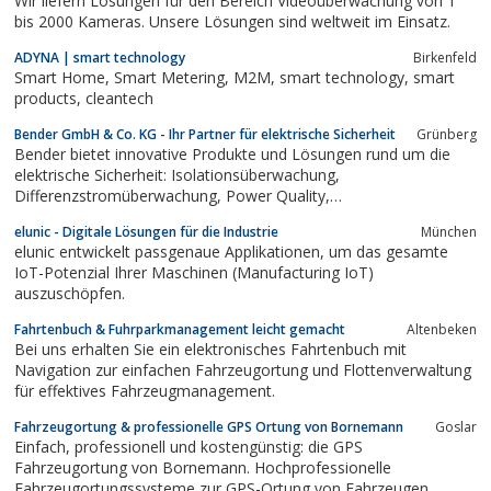
Wir liefern Lösungen für den Bereich Videoüberwachung von 1
bis 2000 Kameras. Unsere Lösungen sind weltweit im Einsatz.
ADYNA | smart technology
Birkenfeld
Smart Home, Smart Metering, M2M, smart technology, smart
products, cleantech
Bender GmbH & Co. KG - Ihr Partner für elektrische Sicherheit
Grünberg
Bender bietet innovative Produkte und Lösungen rund um die
elektrische Sicherheit: Isolationsüberwachung,
Differenzstromüberwachung, Power Quality,
Umschalteinrichtungen, Messrelais, Überwachungsrelais, …
elunic - Digitale Lösungen für die Industrie
München
elunic entwickelt passgenaue Applikationen, um das gesamte
IoT-Potenzial Ihrer Maschinen (Manufacturing IoT)
auszuschöpfen.
Fahrtenbuch & Fuhrparkmanagement leicht gemacht
Altenbeken
Bei uns erhalten Sie ein elektronisches Fahrtenbuch mit
Navigation zur einfachen Fahrzeugortung und Flottenverwaltung
für effektives Fahrzeugmanagement.
Fahrzeugortung & professionelle GPS Ortung von Bornemann
Goslar
Einfach, professionell und kostengünstig: die GPS
Fahrzeugortung von Bornemann. Hochprofessionelle
Fahrzeugortungssysteme zur GPS-Ortung von Fahrzeugen.