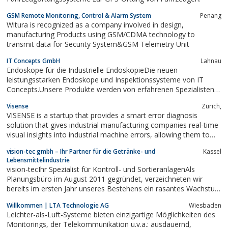
GSM Remote Monitoring, Control & Alarm System
Penang
Witura is recognized as a company involved in design,
manufacturing Products using GSM/CDMA technology to
transmit data for Security System&GSM Telemetry Unit
IT Concepts GmbH
Lahnau
Endoskope für die Industrielle EndoskopieDie neuen
leistungsstarken Endoskope und Inspektionssysteme von IT
Concepts.Unsere Produkte werden von erfahrenen Spezialisten
besonders anwenderorientiert entwickelt. Sie entsprechen dem
Visense
Zürich,
aktuellen Stand der Technik und erfüllen den robusten
VISENSE is a startup that provides a smart error diagnosis
Qualitätsanspruch für Industrielle...
solution that gives industrial manufacturing companies real-time
visual insights into industrial machine errors, allowing them to
identify and resolve incidents quickly and precisely.
vision-tec gmbh – Ihr Partner für die Getränke- und
Kassel
Lebensmittelindustrie
vision-tecIhr Spezialist für Kontroll- und SortieranlagenAls
Planungsbüro im August 2011 gegründet, verzeichneten wir
bereits im ersten Jahr unseres Bestehens ein rasantes Wachstum
und sind zwischenzeitlich zum Marktführer für automatische
Willkommen | LTA Technologie AG
Wiesbaden
Leergutsortieranlagen avanciert. Wir entwickeln und bauen
Leichter-als-Luft-Systeme bieten einzigartige Möglichkeiten des
patentierte Erkennungs-...
Monitorings, der Telekommunikation u.v.a.: ausdauernd,