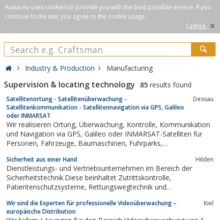
Axxus.eu uses cookies to provide you with the best possible service. If you
continue to the site, you agree to the cookie usage.
×
I agree.
Industry & Production
Manufacturing
Supervision & locating technology
85
results found
Satellitenortung - Satellitenüberwachung -
Dessau
Satellitenkommunikation - Satellitennavigation via GPS, Galileo
oder INMARSAT
Wir realisieren Ortung, Überwachung, Kontrolle, Kommunikation
und Navigation via GPS, Galileo oder INMARSAT-Satelliten für
Personen, Fahrzeuge, Baumaschinen, Fuhrparks,
Fahrzeugflotten und mobile Objekte jeder Art.Mit unserer
Sicherheit aus einer Hand
Hilden
internetbasierten Satellitenortung und Satellitenüberwachung
Dienstleistungs- und Vertriebsunternehmen im Bereich der
orten, überwachen und kontrollieren...
Sicherheitstechnik.Diese beinhaltet Zutrittskontrolle,
Patientenschutzsysteme, Rettungswegtechnik und
Fluchtwegtechnik.Sectronisys ist hier ein kompetenter Partner in
Wir sind die Experten für professionelle Videoüberwachung –
Kiel
Beratung, Planung und Ausführung-Alles aus einer Hand.
europäische Distribution