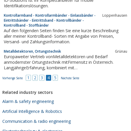
ID-Solutions ist Ihr Komplettanbieter für mobile
Identifikationslösungen.
Kontrollarmband - Kontrollarmbänder - Einlassbänder -
Loppenhausen
Eintrittsbänder - Eintrittsband - Kontrollbänder -
Kontrollband - Stoffbänder
Auf den folgenden Seiten finden Sie eine kurze Beschreibung
aller meiner Kontrollband- Sorten mit Angabe von Preisen,
Versand- und Zahlungsinformation.
Metalldetektoren, Ortungstechnik
Grünau
Europaweiter Vertrieb vonMetalldetektoren und Bedarf
anmodernster Ortungstechnik mitFirmensitz in Österreich.
LangjährigeErfahrung, kombiniert mit
modernstenOrtungssystemen und Metalldetektorenmachen uns
1
2
3
4
5
Vorherige Seite
zu einem führendenAnbieter im Segment Metall-
Nächste Seite
undKabelortungWir führen Marken der Firmen: Tesoro,...
Related industry sectors
Alarm & safety engineering
Artificial Intelligence & Robotics
Communication & radio engineering