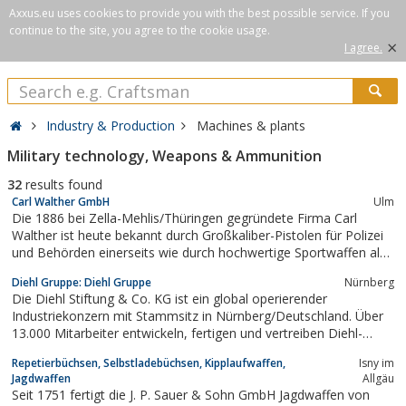
Axxus.eu uses cookies to provide you with the best possible service. If you
continue to the site, you agree to the cookie usage.
×
I agree.
Industry & Production
Machines & plants
Military technology, Weapons & Ammunition
32
results found
Carl Walther GmbH
Ulm
Die 1886 bei Zella-Mehlis/Thüringen gegründete Firma Carl
Walther ist heute bekannt durch Großkaliber-Pistolen für Polizei
und Behörden einerseits wie durch hochwertige Sportwaffen als
Gegenpol.
Diehl Gruppe: Diehl Gruppe
Nürnberg
Die Diehl Stiftung & Co. KG ist ein global operierender
Industriekonzern mit Stammsitz in Nürnberg/Deutschland. Über
13.000 Mitarbeiter entwickeln, fertigen und vertreiben Diehl-
Produkte: an über 80 Standorten in rund zwanzig Staaten auf vier
Repetierbüchsen, Selbstladebüchsen, Kipplaufwaffen,
Isny im
Kontinenten. Gegliedert in die Teilkonzerne Diehl Metall, Diehl
Jagdwaffen
Allgäu
Controls, Diehl...
Seit 1751 fertigt die J. P. Sauer & Sohn GmbH Jagdwaffen von