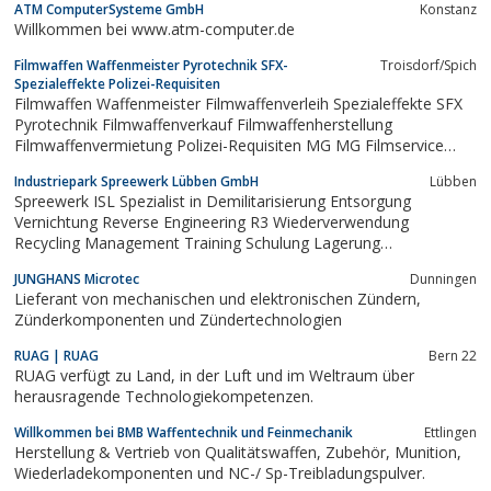
ATM ComputerSysteme GmbH
Konstanz
Willkommen bei www.atm-computer.de
Filmwaffen Waffenmeister Pyrotechnik SFX-
Troisdorf/Spich
Spezialeffekte Polizei-Requisiten
Filmwaffen Waffenmeister Filmwaffenverleih Spezialeffekte SFX
Pyrotechnik Filmwaffenverkauf Filmwaffenherstellung
Filmwaffenvermietung Polizei-Requisiten MG MG Filmservice
Moviegun Movieprops Propgun Propweapon Filmwaffen
Industriepark Spreewerk Lübben GmbH
Lübben
Department Pyrotechnik Department SFX Köln Berlin Frankfurt
Spreewerk ISL Spezialist in Demilitarisierung Entsorgung
Wiesbaden Waffenverleih, Fotowaffen, Props,...
Vernichtung Reverse Engineering R3 Wiederverwendung
Recycling Management Training Schulung Lagerung
Überwachung Überprüfung Modifikation Umgestaltung
JUNGHANS Microtec
Dunningen
Aktualisierung Beratung Berichterstattung Begutachtung
Lieferant von mechanischen und elektronischen Zündern,
Prüfungswesen von konventioneller Munition Bomben
Zünderkomponenten und Zündertechnologien
Geschosse Projektile...
RUAG | RUAG
Bern 22
RUAG verfügt zu Land, in der Luft und im Weltraum über
herausragende Technologiekompetenzen.
Willkommen bei BMB Waffentechnik und Feinmechanik
Ettlingen
Herstellung & Vertrieb von Qualitätswaffen, Zubehör, Munition,
Wiederladekomponenten und NC-/ Sp-Treibladungspulver.