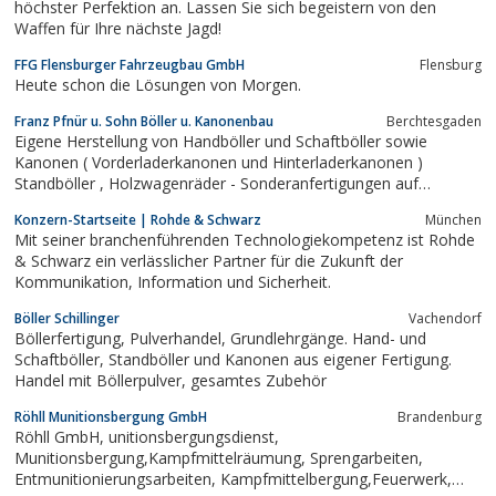
höchster Perfektion an. Lassen Sie sich begeistern von den
Waffen für Ihre nächste Jagd!
FFG Flensburger Fahrzeugbau GmbH
Flensburg
Heute schon die Lösungen von Morgen.
Franz Pfnür u. Sohn Böller u. Kanonenbau
Berchtesgaden
Eigene Herstellung von Handböller und Schaftböller sowie
Kanonen ( Vorderladerkanonen und Hinterladerkanonen )
Standböller , Holzwagenräder - Sonderanfertigungen auf
Kundenwunsch.Vertrieb von Böllerpulver und Zubehör z.B.
Konzern-Startseite | Rohde & Schwarz
München
Zünder , Böllerkorken..
Mit seiner branchenführenden Technologiekompetenz ist Rohde
& Schwarz ein verlässlicher Partner für die Zukunft der
Kommunikation, Information und Sicherheit.
Böller Schillinger
Vachendorf
Böllerfertigung, Pulverhandel, Grundlehrgänge. Hand- und
Schaftböller, Standböller und Kanonen aus eigener Fertigung.
Handel mit Böllerpulver, gesamtes Zubehör
Röhll Munitionsbergung GmbH
Brandenburg
Röhll GmbH, unitionsbergungsdienst,
Munitionsbergung,Kampfmittelräumung, Sprengarbeiten,
Entmunitionierungsarbeiten, Kampfmittelbergung,Feuerwerk,