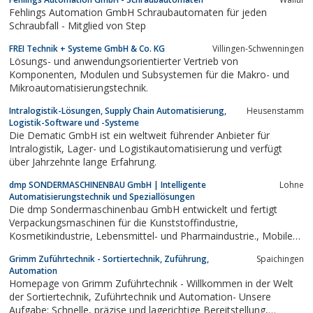
Fehlings Automation GmbH Schraubautomaten für jeden
Schraubfall - Mitglied von Step
FREI Technik + Systeme GmbH & Co. KG
Villingen-Schwenningen
Lösungs- und anwendungsorientierter Vertrieb von
Komponenten, Modulen und Subsystemen für die Makro- und
Mikroautomatisierungstechnik.
Intralogistik-Lösungen, Supply Chain Automatisierung,
Heusenstamm
Logistik-Software und -Systeme
Die Dematic GmbH ist ein weltweit führender Anbieter für
Intralogistik, Lager- und Logistikautomatisierung und verfügt
über Jahrzehnte lange Erfahrung.
dmp SONDERMASCHINENBAU GmbH | Intelligente
Lohne
Automatisierungstechnik und Speziallösungen
Die dmp Sondermaschinenbau GmbH entwickelt und fertigt
Verpackungsmaschinen für die Kunststoffindustrie,
Kosmetikindustrie, Lebensmittel- und Pharmaindustrie., Mobile
Ausblas- und Absaugeinrichtung von dmp Sondermaschinenbau
Grimm Zuführtechnik - Sortiertechnik, Zuführung,
Spaichingen
in Lohne
Automation
Homepage von Grimm Zuführtechnik - Willkommen in der Welt
der Sortiertechnik, Zuführtechnik und Automation- Unsere
Aufgabe: Schnelle, präzise und lagerichtige Bereitstellung,