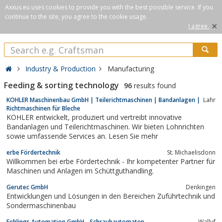
Axxus.eu uses cookies to provide you with the best possible service. If you
continue to the site, you agree to the cookie usage.
×
I agree.
Industry & Production
Manufacturing
Feeding & sorting technology
96
results found
KOHLER Maschinenbau GmbH | Teilerichtmaschinen | Bandanlagen |
Lahr
Richtmaschinen für Bleche
KOHLER entwickelt, produziert und vertreibt innovative
Bandanlagen und Teilerichtmaschinen. Wir bieten Lohnrichten
sowie umfassende Services an. Lesen Sie mehr
erbe Fördertechnik
St. Michaelisdonn
Willkommen bei erbe Fördertechnik - Ihr kompetenter Partner für
Maschinen und Anlagen im Schüttguthandling.
Gerutec GmbH
Denkingen
Entwicklungen und Lösungen in den Bereichen Zuführtechnik und
Sondermaschinenbau
Fehlings Automation GmbH - Schraubautomaten
Walluf