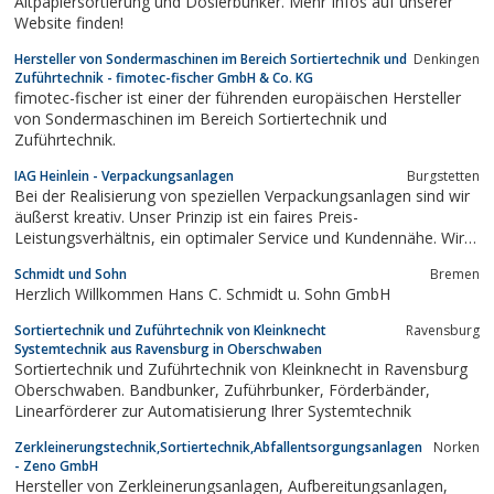
Altpapiersortierung und Dosierbunker. Mehr Infos auf unserer
Website finden!
Hersteller von Sondermaschinen im Bereich Sortiertechnik und
Denkingen
Zuführtechnik - fimotec-fischer GmbH & Co. KG
fimotec-fischer ist einer der führenden europäischen Hersteller
von Sondermaschinen im Bereich Sortiertechnik und
Zuführtechnik.
IAG Heinlein - Verpackungsanlagen
Burgstetten
Bei der Realisierung von speziellen Verpackungsanlagen sind wir
äußerst kreativ. Unser Prinzip ist ein faires Preis-
Leistungsverhältnis, ein optimaler Service und Kundennähe. Wir
bieten langjährige Erfahrung gepaart mit Hightech zu einem
Schmidt und Sohn
Bremen
vernünftigem Preis.
Herzlich Willkommen Hans C. Schmidt u. Sohn GmbH
Sortiertechnik und Zuführtechnik von Kleinknecht
Ravensburg
Systemtechnik aus Ravensburg in Oberschwaben
Sortiertechnik und Zuführtechnik von Kleinknecht in Ravensburg
Oberschwaben. Bandbunker, Zuführbunker, Förderbänder,
Linearförderer zur Automatisierung Ihrer Systemtechnik
Zerkleinerungstechnik,Sortiertechnik,Abfallentsorgungsanlagen
Norken
- Zeno GmbH
Hersteller von Zerkleinerungsanlagen, Aufbereitungsanlagen,