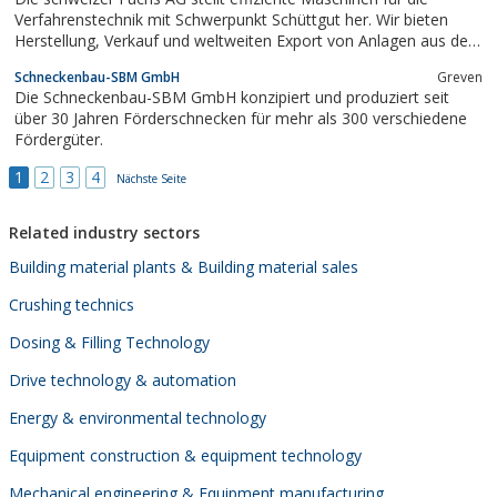
Verfahrenstechnik mit Schwerpunkt Schüttgut her. Wir bieten
Herstellung, Verkauf und weltweiten Export von Anlagen aus den
Bereichen Lebensmittelindustrie, chemische Industrie und
Schneckenbau-SBM GmbH
Greven
pharmazeutische Industrie.
Die Schneckenbau-SBM GmbH konzipiert und produziert seit
über 30 Jahren Förderschnecken für mehr als 300 verschiedene
Fördergüter.
1
2
3
4
Nächste Seite
Related industry sectors
Building material plants & Building material sales
Crushing technics
Dosing & Filling Technology
Drive technology & automation
Energy & environmental technology
Equipment construction & equipment technology
Mechanical engineering & Equipment manufacturing