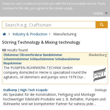
Axxus.eu uses cookies to provide you with the best possible service. If you
continue to the site, you agree to the cookie usage.
×
I agree.
Industry & Production
Manufacturing
Stirring Technology & Mixing technology
68
results found
Ölskimmer Öltrennförderer Bandskimmer
Blankenburg
Schwimmskimmer Schlauchskimmer Scheibenskimmer
Mopskimmer
The PUMPEN-RÜHRWERK-TECHNIK GmbH
company domiciled in Herne is specialized round the
agitators, oil skimmers and pumps since 1979.Our
delivery program comprises oil skimmers, belt
skimmers, floating and swimming oil skimmers, hose
Stallkamp | High-Tech 4 Liquids
Dinklage
and tube skimmers and disc skimmers. Further
Als Spezialist für die Kon­struktion, Fertigung und Montage
different kinds of agitators like: standard...
hochwertiger Edel­stahl-Produkte wie z. B. Behälter, Pumpen und
Rührwerke sind wir kompe­tenter Partner für nahezu jede
Branche. Unser breit gefächertes Sortiment wird heute weltweit