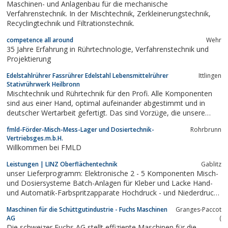
Maschinen- und Anlagenbau für die mechanische
Verfahrenstechnik. In der Mischtechnik, Zerkleinerungstechnik,
Recyclingtechnik und Filtrationstechnik.
competence all around
Wehr
35 Jahre Erfahrung in Rührtechnologie, Verfahrenstechnik und
Projektierung
Edelstahlrührer Fassrührer Edelstahl Lebensmittelrührer
Ittlingen
Stativrührwerk Heilbronn
Mischtechnik und Rührtechnik für den Profi. Alle Komponenten
sind aus einer Hand, optimal aufeinander abgestimmt und in
deutscher Wertarbeit gefertigt. Das sind Vorzüge, die unsere
Kunden aus Handwerk, Industrie und der Chemie- und
fmld-Förder-Misch-Mess-Lager und Dosiertechnik-
Rohrbrunn
Lebensmittelbranche zu schätzen wissen und die die Marke epi
Vertriebsges.m.b.H.
weit über die Grenzen Europas hinaus...
Willkommen bei FMLD
Leistungen | LINZ Oberflächentechnik
Gablitz
unser Lieferprogramm: Elektronische 2 - 5 Komponenten Misch-
und Dosiersysteme Batch-Anlagen für Kleber und Lacke Hand-
und Automatik-Farbspritzapparate Hochdruck - und Niederdruck-
Pumpen Lack- und Luftschläuche Fittings und Zubehör Airless -
Maschinen für die Schüttgutindustrie - Fuchs Maschinen
Granges-Paccot
und Airmixdüsen Absauganlagen trockene und wasserbeflutete
AG
(
Abscheidung Lackierkabinen...
Die schweizer Fuchs AG stellt effiziente Maschinen für die