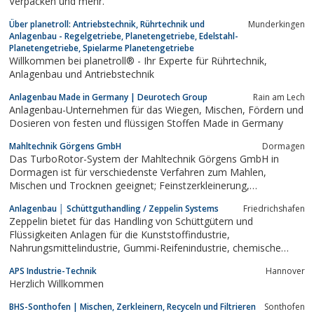
Verpacken und mehr.
Über planetroll: Antriebstechnik, Rührtechnik und
Munderkingen
Anlagenbau - Regelgetriebe, Planetengetriebe, Edelstahl-
Planetengetriebe, Spielarme Planetengetriebe
Willkommen bei planetroll® - Ihr Experte für Rührtechnik,
Anlagenbau und Antriebstechnik
Anlagenbau Made in Germany | Deurotech Group
Rain am Lech
Anlagenbau-Unternehmen für das Wiegen, Mischen, Fördern und
Dosieren von festen und flüssigen Stoffen Made in Germany
Mahltechnik Görgens GmbH
Dormagen
Das TurboRotor-System der Mahltechnik Görgens GmbH in
Dormagen ist für verschiedenste Verfahren zum Mahlen,
Mischen und Trocknen geeignet; Feinstzerkleinerung,
Vermahlung von temperaturempfindlichen Produkten, simultanes
Anlagenbau │ Schüttguthandling / Zeppelin Systems
Friedrichshafen
Mahlen und Trocknen, Mahl-Sprühtrocknung, selektive
Zeppelin bietet für das Handling von Schüttgütern und
Vermahlung, Mahlen – Mischen – Coaten.
Flüssigkeiten Anlagen für die Kunststoffindustrie,
Nahrungsmittelindustrie, Gummi-Reifenindustrie, chemische
Industrie
APS Industrie-Technik
Hannover
Herzlich Willkommen
BHS-Sonthofen | Mischen, Zerkleinern, Recyceln und Filtrieren
Sonthofen