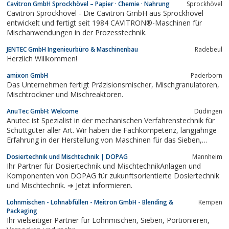
Cavitron GmbH Sprockhövel – Papier · Chemie · Nahrung
Sprockhövel
erfolgreich in der Landwirtschaft und Industrie eingesetzt.
Cavitron Sprockhövel - Die Cavitron GmbH aus Sprockhövel
entwickelt und fertigt seit 1984 CAVITRON®-Maschinen für
Mischanwendungen in der Prozesstechnik.
JENTEC GmbH Ingenieurbüro & Maschinenbau
Radebeul
Herzlich Willkommen!
amixon GmbH
Paderborn
Das Unternehmen fertigt Präzisionsmischer, Mischgranulatoren,
Mischtrockner und Mischreaktoren.
AnuTec GmbH: Welcome
Düdingen
Anutec ist Spezialist in der mechanischen Verfahrenstechnik für
Schüttgüter aller Art. Wir haben die Fachkompetenz, langjährige
Erfahrung in der Herstellung von Maschinen für das Sieben,
Mischen und Zerkleinern von Schüttgütern. Enge
Dosiertechnik und Mischtechnik | DOPAG
Mannheim
Zusammenarbeit mit unseren Partnerfirmen, Spezialisten in
Ihr Partner für Dosiertechnik und MischtechnikAnlagen und
Ihrem Fach sowie Ingenieurschulen...
Komponenten von DOPAG für zukunftsorientierte Dosiertechnik
und Mischtechnik. ➔ Jetzt informieren.
Lohnmischen - Lohnabfüllen - Meitron GmbH - Blending &
Kempen
Packaging
Ihr vielseitiger Partner für Lohnmischen, Sieben, Portionieren,