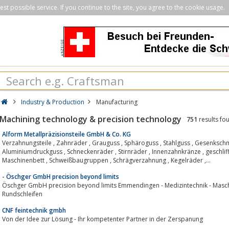
st possible service. If you continue to the site, you agree to the cookie usage.
Industry & Production
Manufacturing
Machining technology & precision technology
751
results fo
Alform Metallpräzisionsteile GmbH & Co. KG
Verzahnungsteile , Zahnräder , Grauguss , Sphäroguss , Stahlguss , Gesenkschmiedeteile , Getriebe , Kupplungen ,
Aluminiumdruckguss , Schneckenräder , Stirnräder , Innenzahnkränze , geschliffene Zahnräder, Wellen , Maschinenrahmen ,
Maschinenbett , Schweißbaugruppen , Schrägverzahnung , Kegelräder ,...
- Öschger GmbH precision beyond limits
Öschger GmbH precision beyond limits Emmendingen - Medizintechnik - Masch
Rundschleifen
CNF feintechnik gmbh
Von der Idee zur Lösung - Ihr kompetenter Partner in der Zerspanung