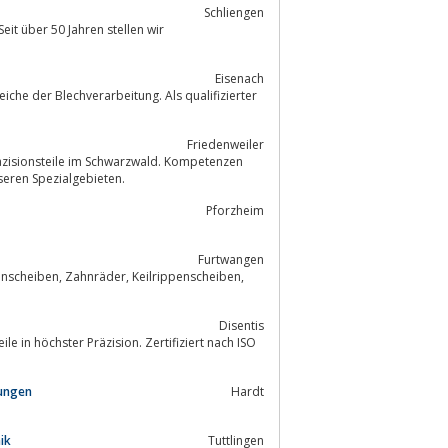
Schliengen
Seit über 50 Jahren stellen wir
Eisenach
che der Blechverarbeitung. Als qualifizierter
Friedenweiler
Präzisionsteile im Schwarzwald. Kompetenzen
gehören zu unseren Spezialgebieten.
Pforzheim
Furtwangen
Disentis
sungen
Hardt
ik
Tuttlingen