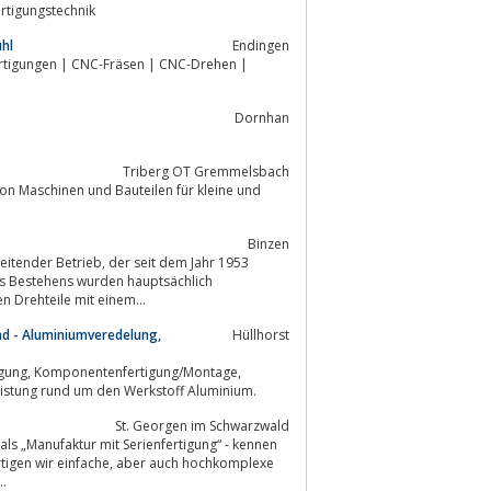
rtigungstechnik
hl
Endingen
rtigungen | CNC-Fräsen | CNC-Drehen |
Dornhan
Triberg OT Gremmelsbach
on Maschinen und Bauteilen für kleine und
Binzen
der seit dem Jahr 1953
res Bestehens wurden hauptsächlich
n Drehteile mit einem...
d - Aluminiumveredelung,
Hüllhorst
mpetenz ist die Logistikleistung rund um den Werkstoff Aluminium.
St. Georgen im Schwarzwald
ls „Manufaktur mit Serienfertigung“ - kennen
, aber auch hochkomplexe
 Bronze...