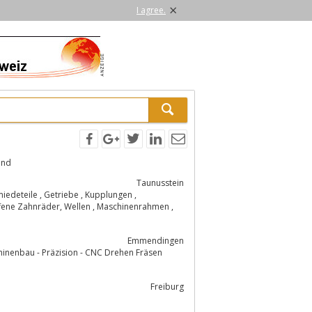
×
I agree.
und
Taunusstein
Emmendingen
inenbau - Präzision - CNC Drehen Fräsen
Freiburg