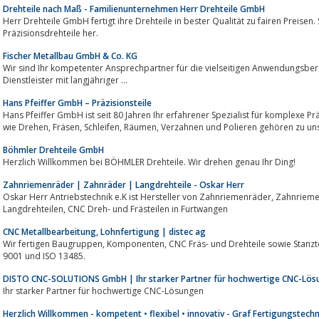
Drehteile nach Maß - Familienunternehmen Herr Drehteile GmbH
Herr Drehteile GmbH fertigt ihre Drehteile in bester Qualität zu fairen Preisen. 
Präzisionsdrehteile her.
Fischer Metallbau GmbH & Co. KG
Wir sind Ihr kompetenter Ansprechpartner für die vielseitigen Anwendungsberei
Dienstleister mit langjähriger ...
Hans Pfeiffer GmbH – Präzisionsteile
Hans Pfeiffer GmbH ist seit 80 Jahren Ihr erfahrener Spezialist für komplexe 
wie Drehen, Fräsen, Schleifen, Räumen, Verzahnen und Polieren 
Böhmler Drehteile GmbH
Herzlich Willkommen bei BÖHMLER Drehteile. Wir drehen genau Ihr Ding!
Zahnriemenräder | Zahnräder | Langdrehteile - Oskar Herr
Oskar Herr Antriebstechnik e.K ist Hersteller von Zahnriemenräder, Zahnriemenscheiben, Zahnräder, Keilrippenscheiben,
Langdrehteilen, CNC Dreh- und Frästeilen in Furtwangen
CNC Metallbearbeitung, Lohnfertigung | distec ag
Wir fertigen Baugruppen, Komponenten, CNC Fräs- und Drehteile sowie Stanzteile in höchster Präzision. Zertifiziert nach ISO
9001 und ISO 13485.
DISTO CNC-SOLUTIONS GmbH | Ihr starker Partner für hochwertige CNC-Lö
Ihr starker Partner für hochwertige CNC-Lösungen
Herzlich Willkommen - kompetent • flexibel • innovativ - Graf Fertigungstechn