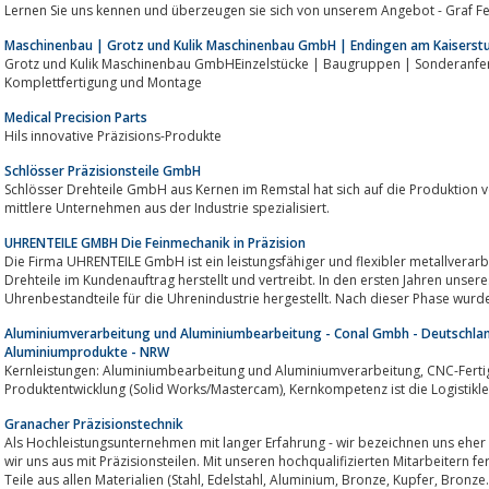
Lernen Sie uns kennen und überzeugen sie sich von unserem Angebot - Graf Fe
Maschinenbau | Grotz und Kulik Maschinenbau GmbH | Endingen am Kaiserstu
Grotz und Kulik Maschinenbau GmbHEinzelstücke | Baugruppen | Sonderanfe
Komplettfertigung und Montage
Medical Precision Parts
Hils innovative Präzisions-Produkte
Schlösser Präzisionsteile GmbH
Schlösser Drehteile GmbH aus Kernen im Remstal hat sich auf die Produktion v
mittlere Unternehmen aus der Industrie spezialisiert.
UHRENTEILE GMBH Die Feinmechanik in Präzision
Die Firma UHRENTEILE GmbH ist ein leistungsfähiger und flexibler metallverarbeitender Betrieb, 
Drehteile im Kundenauftrag herstellt und vertreibt. In den ersten Jahren unse
Uhrenbestandteile für die Uhrenindustrie hergestellt. Nach dieser Phase wurde
Aluminiumverarbeitung und Aluminiumbearbeitung - Conal Gmbh - Deutschlan
Aluminiumprodukte - NRW
Kernleistungen: Aluminiumbearbeitung und Aluminiumverarbeitung, CNC-Fertigung, Komponentenfertigung/Montage,
Produktentwicklung (Solid Works/Mastercam), Kernko
Granacher Präzisionstechnik
Als Hochleistungsunternehmen mit langer Erfahrung - wir bezeichnen uns eher a
wir uns aus mit Präzisionsteilen. Mit unseren hochqualifizierten Mitarbeitern fertigen wir einfache
Teile aus allen Materialien (Stahl, Edelstahl, Aluminium, Bronze, Kupfer,