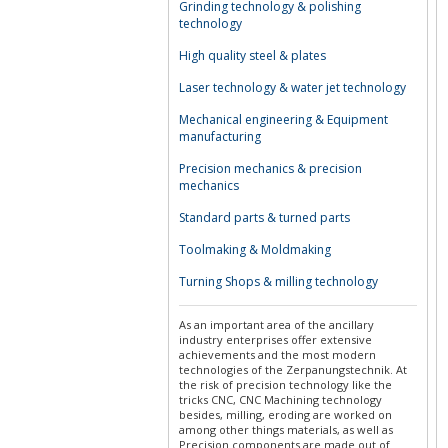
Grinding technology & polishing
technology
High quality steel & plates
Laser technology & water jet technology
Mechanical engineering & Equipment
manufacturing
Precision mechanics & precision
mechanics
Standard parts & turned parts
Toolmaking & Moldmaking
Turning Shops & milling technology
As an important area of the ancillary
industry enterprises offer extensive
achievements and the most modern
technologies of the Zerpanungstechnik. At
the risk of precision technology like the
tricks CNC, CNC Machining technology
besides, milling, eroding are worked on
among other things materials, as well as
Precision components are made out of