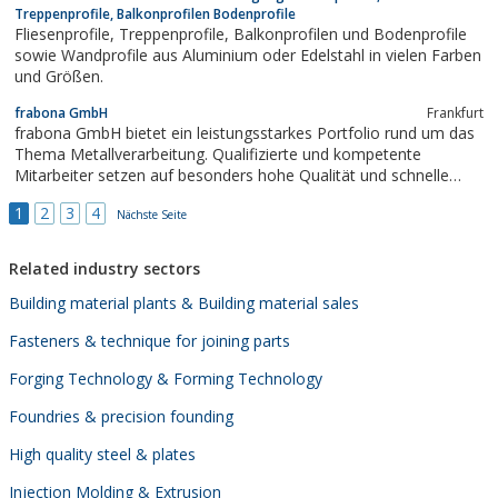
Treppenprofile, Balkonprofilen Bodenprofile
Fliesenprofile, Treppenprofile, Balkonprofilen und Bodenprofile
sowie Wandprofile aus Aluminium oder Edelstahl in vielen Farben
und Größen.
frabona GmbH
Frankfurt
frabona GmbH bietet ein leistungsstarkes Portfolio rund um das
Thema Metallverarbeitung. Qualifizierte und kompetente
Mitarbeiter setzen auf besonders hohe Qualität und schnelle
Fertigung nach Kundenwunsch. Über 20 Jahre Erfahrung und ein
1
2
3
4
moderner Maschinenpark sind beste Voraussetzungen für hoch
Nächste Seite
gesteckte Ziele rund um...
Related industry sectors
Building material plants & Building material sales
Fasteners & technique for joining parts
Forging Technology & Forming Technology
Foundries & precision founding
High quality steel & plates
Injection Molding & Extrusion