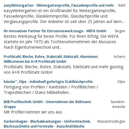
easyWintergarten - Wintergartenprofile, Fassadenprofile und mehr
Kehl
easyWintergarten ist ein Großhandel für Wintergartenprofile,
Fassadenprofile, Glasklemmprofile, Glasdachprofile und
Verglasungsprofile. Der Anbieter ist seit über 25 Jahren auf dem
Markt und liefert sowohl an Handwerker als auch an
Ihr innovativer Partner für Extrusionswerkzeuge - WEFA GmbH
Singen
Privathaushalte. Mit den richtigen Profilen möchte
Bestes Werkzeug für beste Profile. Für Ihren Erfolg. Die WEFA
easyWintergarten den Wintergartenbau oder den...
startete im Jahr 1972 als Tochterunternehmen der Alusuisse.
Nach Eigentümerwechsel und...
Profilstahl, Bleche, Rohre, Stabstahl, Edelstahl, Aluminium:
Achern
Willkommen bei A+R Profilstahl GmbH
Profilstahl, Bleche, Rohre, Stabstahl, Edelstahl und mehr günstig
von A+R Profilstahl GmbH
bässler", Olpe - individuell gefertigte Stahlblechprofile
Olpe
Fertigung von Profilen / Kantteilen / Profilblechen /
Trapezblechen / Stanz-Nibbelteilen...
BKB Profiltechnik GmbH - Unternehmen der Bültmann
Sundern-
Gruppe
Amecke
Mit Profilen kennen wir uns aus.
Gerbershagen - Blechabkantungen - Umformtechnik,
Wassertrüdingen
Blechzuschnitte und Formteile - Ausschnittbleche