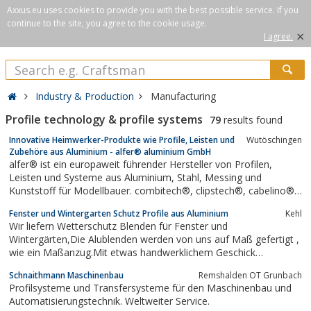
Axxus.eu uses cookies to provide you with the best possible service. If you
continue to the site, you agree to the cookie usage.
×
I agree.
Industry & Production
Manufacturing
Profile technology & profile systems
79
results found
Innovative Heimwerker-Produkte wie Profile, Leisten und
Wutöschingen
Zubehöre aus Aluminium - alfer® aluminium GmbH
alfer® ist ein europaweit führender Hersteller von Profilen,
Leisten und Systeme aus Aluminium, Stahl, Messing und
Kunststoff für Modellbauer. combitech®, clipstech®, cabelino®,
logika®.
Fenster und Wintergarten Schutz Profile aus Aluminium
Kehl
Wir liefern Wetterschutz Blenden für Fenster und
Wintergärten,Die Alublenden werden von uns auf Maß gefertigt ,
wie ein Maßanzug.Mit etwas handwerklichem Geschick
montieren Sie Ihre Alublenden selbst und sparen so richtig
Schnaithmann Maschinenbau
Remshalden OT Grunbach
Geld.Die Wetterschutzprofile schützen Ihre Fenster oder
Profilsysteme und Transfersysteme für den Maschinenbau und
Wintergarten dauerhaft vor Sonne und Regen. So...
Automatisierungstechnik. Weltweiter Service.