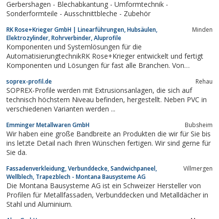
Gerbershagen - Blechabkantung - Umformtechnik -
Sonderformteile - Ausschnittbleche - Zubehör
RK Rose+Krieger GmbH | Linearführungen, Hubsäulen,
Minden
Elektrozylinder, Rohrverbinder, Aluprofile
Komponenten und Systemlösungen für die
AutomatisierungtechnikRK Rose+Krieger entwickelt und fertigt
Komponenten und Lösungen für fast alle Branchen. Von
Maschinenbau über Medizintechnik bis hin zur Möbelindustrie
soprex-profil.de
Rehau
sind wir der kompetente Partner. Die Verbindung aus Qualität,
SOPREX-Profile werden mit Extrusionsanlagen, die sich auf
Produktmix und Kompatibilität ist einmalig am...
technisch höchstem Niveau befinden, hergestellt. Neben PVC in
verschiedenen Varianten werden ...
Emminger Metallwaren GmbH
Bubsheim
Wir haben eine große Bandbreite an Produkten die wir für Sie bis
ins letzte Detail nach Ihren Wünschen fertigen. Wir sind gerne für
Sie da.
Fassadenverkleidung, Verbunddecke, Sandwichpaneel,
Villmergen
Wellblech, Trapezblech - Montana Bausysteme AG
Die Montana Bausysteme AG ist ein Schweizer Hersteller von
Profilen für Metallfassaden, Verbunddecken und Metalldächer in
Stahl und Aluminium.