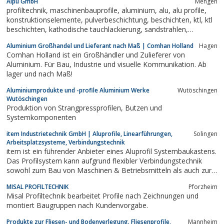
Alpu GmbH
Mengen
profiltechnik, maschinenbauprofile, aluminium, alu, alu profile,
konstruktionselemente, pulverbeschichtung, beschichten, ktl, ktl
beschichten, kathodische tauchlackierung, sandstrahlen,
gummieren,
Aluminium Großhandel und Lieferant nach Maß | Comhan Holland
Hagen
Comhan Holland ist ein Großhändler und Zulieferer von
Aluminium. Für Bau, Industrie und visuelle Kommunikation. Ab
lager und nach Maß!
Aluminiumprodukte und -profile Aluminium Werke
Wutöschingen
Wutöschingen
Produktion von Strangpressprofilen, Butzen und
Systemkomponenten
item Industrietechnik GmbH | Aluprofile, Linearführungen,
Solingen
Arbeitsplatzsysteme, Verbindungstechnik
item ist ein führender Anbieter eines Aluprofil Systembaukastens.
Das Profilsystem kann aufgrund flexibler Verbindungstechnik
sowohl zum Bau von Maschinen & Betriebsmitteln als auch zur
ergonomischen Arbeitsplatzgestaltung verwendet werden. Dank
MISAL PROFILTECHNIK
Pforzheim
vielfältiger Kombinationsmöglichkeiten der Aluprofile können
Misal Profiltechnik bearbeitet Profile nach Zeichnungen und
Montagearbeitsplätze,...
montiert Baugruppen nach Kundenvorgabe.
Produkte zur Fliesen- und Bodenverlegung. Fliesenprofile,
Mannheim