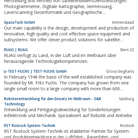
Herstellung und Vertrieb von SatellitenbildernDienstleistungen:
Photogrammetrie, Digitale Kartographie, Vermessung,
Laserscanning Geoinformatik und Geographische
Informationssysteme (GIS), Stadtplandaten, Vertrieb von
SpaceTech GmbH
Immenstaad
Geodaten
Our main capability is the design, development and production of
innovative, high quality and cost effective space equipment and
subsystems. We offer clever product solutions for satellite
platforms as well as for space payloads.
RUAG | RUAG
Bern 22
RUAG verfügt zu Land, in der Luft und im Weltraum über
herausragende Technologiekompetenzen.
▷ TEST-FUCHS | TEST-FUCHS GmbH
Gross-Siegharts
In February 1946 the basis of the well established company was
founded by Mr. Fritz Fuchs. The company has grown from one
single small room to a large company with more than 600
employees, which can be divided into two business areas TEST
Roboterentwicklung für den Einsatz im Weltraum - S&B
Salzburg
SYSTEMS and AEROSPACE SYSTEMS.Depart now into your area!
Technology
Entwicklung und Fertigungsabwicklung für Sonderlösungen
inElektronik und Mechanik. Spezialisiert auf Robotik und Antriebe
RST Rostock System-Technik
Rostock
RST Rostock System-Technik ist etablierter Partner für System-
und Produktentwicklung in der Luftfahrt-, Raumfahrt- und