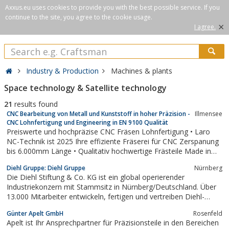
Axxus.eu uses cookies to provide you with the best possible service. If you
continue to the site, you agree to the cookie usage.
×
I agree.
Industry & Production
Machines & plants
Space technology & Satellite technology
21
results found
CNC Bearbeitung von Metall und Kunststoff in hoher Präzision -
Illmensee
CNC Lohnfertigung und Engineering in EN 9100 Qualität
Preiswerte und hochpräzise CNC Fräsen Lohnfertigung • Laro
NC-Technik ist 2025 Ihre effiziente Fräserei für CNC Zerspanung
bis 6.000mm Länge • Qualitativ hochwertige Frästeile Made in
Germany
Diehl Gruppe: Diehl Gruppe
Nürnberg
Die Diehl Stiftung & Co. KG ist ein global operierender
Industriekonzern mit Stammsitz in Nürnberg/Deutschland. Über
13.000 Mitarbeiter entwickeln, fertigen und vertreiben Diehl-
Produkte: an über 80 Standorten in rund zwanzig Staaten auf vier
Günter Apelt GmbH
Rosenfeld
Kontinenten. Gegliedert in die Teilkonzerne Diehl Metall, Diehl
Apelt ist Ihr Ansprechpartner für Präzisionsteile in den Bereichen
Controls, Diehl...