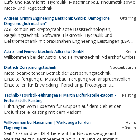
Luft- und Raumfahrt, Hydraulik, Maschinenbau, Pneumatik sowie
Mess- und Regeltechnik
Andreas Grimm Engineering Elektronik GmbH: "Unmögliche
Otterfing
Dinge möglich machen"
AGE kombiniert Kryptographische Basistechnologien,
Regelungstechnik, Software, Elektronik, Hydraulik und
Elektromechanik mit praxisnahen Engineering-Leistungen (ESA-
Verfahren PSS05 und ECSS).
Astro- und Feinwerktechnik Adlershof GmbH
Berlin
Willkommen bei der Astro- und Feinwerktechnik Adlershof GmbH
Dietrich-Zerspanungstechnik
Meckenbeuren
Metallbearbeitender Betrieb der Zerspanungstechnik.
Einzelteilfertgung u. Musterbau. Fertigung von anspruchsvollen
Einzelteilen für Entwicklung, Forschung, Prototypen u.
Werkzeugbau. Zertifikat EN 9100
Technik-/Touristik-Führungen H. Martin Erdfunkstelle-Radom -
Raisting
Erdfunkstelle Raisting
Führungen vom Experten für Gruppen auf dem Gebiet der
Erdfunkstelle Raisting mit dem Radom
Willkommen bei Hausmann | Werkzeuge für den
Hann.
Flugzeugbau
Münden
Seit 1979 sind wir DER Lieferant für Nietwerkzeuge und
Werkzeuge zur Blechbearbeitung in Luft- und Raumfahrt.