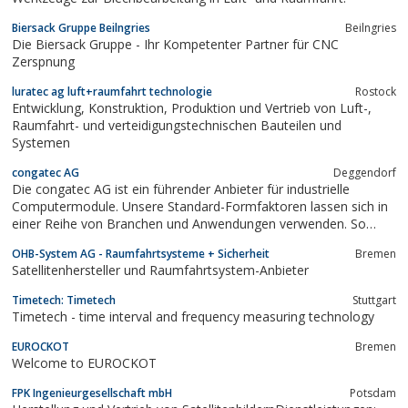
Biersack Gruppe Beilngries
Beilngries
Die Biersack Gruppe - Ihr Kompetenter Partner für CNC
Zerspnung
luratec ag luft+raumfahrt technologie
Rostock
Entwicklung, Konstruktion, Produktion und Vertrieb von Luft-,
Raumfahrt- und verteidigungstechnischen Bauteilen und
Systemen
congatec AG
Deggendorf
Die congatec AG ist ein führender Anbieter für industrielle
Computermodule. Unsere Standard-Formfaktoren lassen sich in
einer Reihe von Branchen und Anwendungen verwenden. So
etwa in der Medizintechnik, der Luft- und Raumfahrt, der
OHB-System AG - Raumfahrtsysteme + Sicherheit
Bremen
industriellen Automation, dem Transport oder der
Satellitenhersteller und Raumfahrtsystem-Anbieter
Automobilindustrie. Wir bieten unseren Kunden...
Timetech: Timetech
Stuttgart
Timetech - time interval and frequency measuring technology
EUROCKOT
Bremen
Welcome to EUROCKOT
FPK Ingenieurgesellschaft mbH
Potsdam