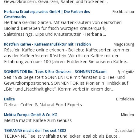
Gewürzkräutern, Gewürzen, Saaten und trockenen
Nahrungsmitteln an.Über 25 Jahre Erfahrung in der
Herbaria Kräuterparadies GmbH | Die Farben des
Fischbachau
Lohnveredelung verbinden sich in unserem Hause mit der
Geschmacks
ständigen Entwicklung innovativer...
Herbaria Gerdas Garten. Mit Gartenkräutern von deutschen
Bioland-Betrieben für frisch-würzigen Kräuterquark,
Salatdressings, Dips und Kräuterbutter. · Herbaria ...
Röstfein Kaffee - Kaffeemanufaktur mit Tradition
Magdeburg
Röstfein Kaffee online erleben - Beliebte Kaffeesorten kommen
aus der Kaffeerösterei Röstfein. Wir rösten Kaffee mit der
Erfahrung von über 100 Jahren. Entdecken Sie unseren Kaffee
jetzt!
SONNENTOR Bio-Tees & Bio-Gewürze - SONNENTOR.com
Sprögnitz
Seit 1988 begeistert SONNENTOR mit feinsten Bio-Tee- und
Gewürzkompositionen. SONNENTOR ist Pionier in Hinblick auf
„Bio“ und „Nachhaltigkeit“. Komm vorbei in einem der
SONNENTOR Geschäfte in AT, DE, CZ oder direkt im
Delica
Birsfelden
Onlineshop!
Delica - Coffee & Natural Food Experts
Melitta Europa GmbH & Co. KG
Minden
Melitta macht Kaffee zum Genuss
TEEKANNE macht den Tee seit 1882
Düsseldorf
TEEKANNE Tee ist vielfältig und lecker, egal ob als Beutel,