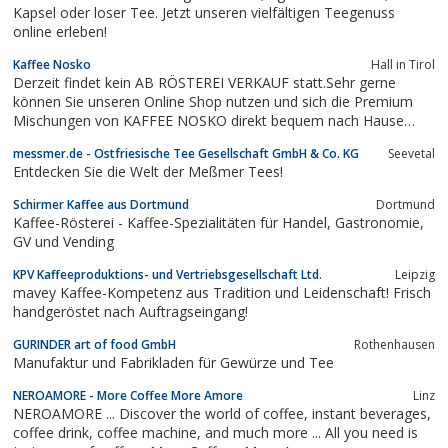
Kapsel oder loser Tee. Jetzt unseren vielfältigen Teegenuss
online erleben!
Kaffee Nosko
Hall in Tirol
Derzeit findet kein AB RÖSTEREI VERKAUF statt.Sehr gerne
können Sie unseren Online Shop nutzen und sich die Premium
Mischungen von KAFFEE NOSKO direkt bequem nach Hause
bestellen.Tradition im Herzen.Innovation im
messmer.de - Ostfriesische Tee Gesellschaft GmbH & Co. KG
Seevetal
Entdecken Sie die Welt der Meßmer Tees!
Schirmer Kaffee aus Dortmund
Dortmund
Kaffee-Rösterei - Kaffee-Spezialitäten für Handel, Gastronomie,
GV und Vending
KPV Kaffeeproduktions- und Vertriebsgesellschaft Ltd.
Leipzig
mavey Kaffee-Kompetenz aus Tradition und Leidenschaft! Frisch
handgeröstet nach Auftragseingang!
GURINDER art of food GmbH
Rothenhausen
Manufaktur und Fabrikladen für Gewürze und Tee
NEROAMORE - More Coffee More Amore
Linz
NEROAMORE ... Discover the world of coffee, instant beverages,
coffee drink, coffee machine, and much more ... All you need is