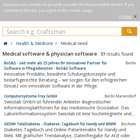
Axxus.eu uses cookies to provide you with the best possible service. If you
continue to the site, you agree to the cookie usage.
×
I agree.
Health & Medicine
Medical need
Medical software & physician software
37
results found
BoS&S - seit mehr als 25 Jahren Ihr innovativer Partner für
Berlin
Software in Pflegediensten - BoS&S Software
Innovative Produkte, bewährte Schulungskonzepte und
bedarfsgerechte Beratung – wir sorgen für den erfolgreichen
Einsatz von innovativer Software in der Pflege.
Computersysteme Frey GmbH
Berlin Mariendorf
Swisslab GmbH ist führender Anbieter diagnostischer
Informationsplattfomen für das medizinische Grosslabor. Das
Laborinformationssystem Swisslab ist eine hochintegrierte und
umfassende Gesamtlösung für Universitätskliniken,
GEDIM TeleDiabetes - Diabetes-Tagebuch für Handy und WWW
Bochum
Laborverbünde, Diagnosezentren und Facharztlabore. Es werden
Diabetes-Tagebuch und Online-Patientenakte für Handy und
Lösungen für alle Bereiche des...
Web. Mit grafischer Trendanalyse, Datenfreigabe für Arzt oder