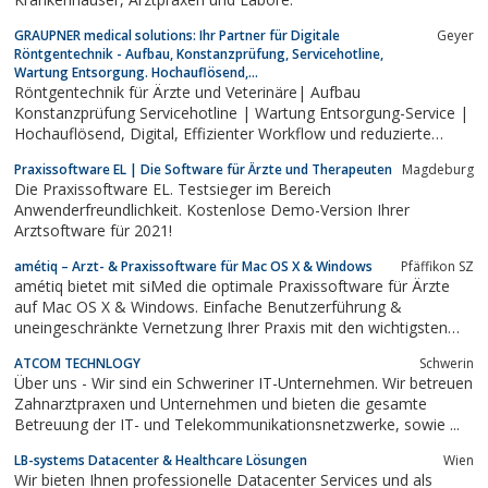
GRAUPNER medical solutions: Ihr Partner für Digitale
Geyer
Röntgentechnik - Aufbau, Konstanzprüfung, Servicehotline,
Wartung Entsorgung. Hochauflösend,...
Röntgentechnik für Ärzte und Veterinäre| Aufbau
Konstanzprüfung Servicehotline | Wartung Entsorgung-Service |
Hochauflösend, Digital, Effizienter Workflow und reduzierte
Strahlenbelastung. Die DigiMan Future Systeme - Modernes
Praxissoftware EL | Die Software für Ärzte und Therapeuten
Magdeburg
Röntgen zum besten Preis. Jetzt Angebote anfordern.
Die Praxissoftware EL. Testsieger im Bereich
Anwenderfreundlichkeit. Kostenlose Demo-Version Ihrer
Arztsoftware für 2021!
amétiq – Arzt- & Praxissoftware für Mac OS X & Windows
Pfäffikon SZ
amétiq bietet mit siMed die optimale Praxissoftware für Ärzte
auf Mac OS X & Windows. Einfache Benutzerführung &
uneingeschränkte Vernetzung Ihrer Praxis mit den wichtigsten
Partnern. Praxisinformationssystem, medizinisches
ATCOM TECHNLOGY
Schwerin
Informationssystem, Software für Ärzte, elektronische
Über uns - Wir sind ein Schweriner IT-Unternehmen. Wir betreuen
Krankengeschichte
Zahnarztpraxen und Unternehmen und bieten die gesamte
Betreuung der IT- und Telekommunikationsnetzwerke, sowie ...
LB-systems Datacenter & Healthcare Lösungen
Wien
Wir bieten Ihnen professionelle Datacenter Services und als