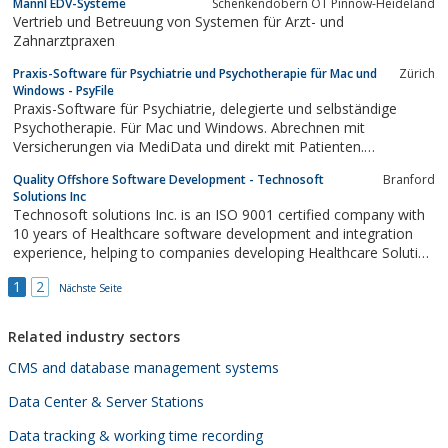
Mannl EDV-Systeme
Schenkendöbern OT Pinnow-Heideland
Vertrieb und Betreuung von Systemen für Arzt- und
Zahnarztpraxen
Praxis-Software für Psychiatrie und Psychotherapie für Mac und
Zürich
Windows - PsyFile
Praxis-Software für Psychiatrie, delegierte und selbständige
Psychotherapie. Für Mac und Windows. Abrechnen mit
Versicherungen via MediData und direkt mit Patienten.
Webbasiert und modular. Alles an einem Ort verwalten. Einfach,
Quality Offshore Software Development - Technosoft
Branford
sicher, vernetzt.
Solutions Inc
Technosoft solutions Inc. is an ISO 9001 certified company with
10 years of Healthcare software development and integration
experience, helping to companies developing Healthcare Solution
for the U.S market. We are offering a full range of IT solution and
1
2
support services.Technosoft is SEI Partner and a CMMI ML2
Nächste Seite
appraised company....
Related industry sectors
CMS and database management systems
Data Center & Server Stations
Data tracking & working time recording