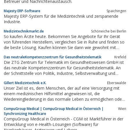
Betreuer und Nachrichtenaustausch.
Majesty ERP-Software
Spaichingen
Majesty ERP-System für die Medizintechnik und zerspanende
Industrie.
Medizintechnikmarkt.de
Schöneiche bei Berlin
So kaufen Ärzte heute. Bekommen Sie Angebote für Ihr Gerät
von führenden Herstellern, vergleichen Sie in Ruhe und finden so
die beste Lösung. Kaufen können Sie dann wie gewohnt mit
persönlichem Kontakt. Egal ob Ultraschallgerät, medizinischer
Das neutraleKompetenzzentrum für Gesundheitstelematik
Krefeld
Laser, Endoskopie System oder Röntgen. Wir helfen Ihnen bei
Die ZTG Zentrum für Telematik im Gesundheitswesen GmbH ist
der Suche, damit Sie...
das neutrale Kompetenzzentrum für Gesundheitstelematik. An
der Schnittstelle von Politik, Industrie, Selbstverwaltung und
Wissenschaft setzt sie interoperable Lösungen für die integrierte
Gillert Medizintechnik e.K.
Eberswalde
Versorgung um.Gesellschafter dieser in Deutschland einmaligen...
Unser Ziel ist es, dem Menschen, der auf eine Versorgung mit
einem medizinischen Hilfsmittel angewiesen ist, die
Wiedereingliederung in das normale Leben zu ermöglichen oder
seine krankheitsbedingten Beschwerden zu erleichtern und ihm
CompuGroup Medical | CompuGroup Medical in Österreich |
Wien
jederzeit hilfreich und kompetent zur Seite zu stehen. Das
Synchronizing Healthcare
Arbeitsgebiet erstreckt sich über...
CompuGroup Medical in Österreich - CGM ist Marktführer in der
Entwicklung von e-Health-Lösungen (Software) für
Krankenhäuser, Arztpraxen und Labore.