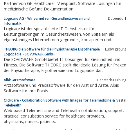
Partner von GE Healthcare - Viewpoint, Software Lösungen für
medizinische Befund Dokumentation
Logicare AG - Wir vernetzen Gesundheitswesen und
Dübendorf
Informatik
Logicare ist der spezialisierte IT-Dienstleister für
Leistungserbringer im Gesundheitswesen. Von Spitälern als
eigenständiges Unternehmen gegründet, konzipieren und
realisieren wir umfassende individuelle Lösungen für Kliniken,
THEORG die Software für die Physiotherapie Ergotherapie
Ludwigsburg
Akutspitäler, Pflegeeinrichtungen und weitere Institutionen.
Logopädie - SOVDWAER GmbH
Die SOVDWAER GmbH bietet IT-Lösungen für Gesundheit und
Fitness. Die Software THEORG stellt die ideale Lösung für Praxen
der Physiotherapie, Ergotherapie und Logopädie dar.
Albis-arztsoftware
Henstedt-Ulzburg
Arztsoftware und Praxissoftware für den Arzt und Ärzte. Albis
Software für Ihre Praxis
ClickCare - Collaboration Software with Images for Telemedicine &
Vestal
Telehealth
Web-based Telemedicine and Telehealth collaboration, support,
practical consultation service for healthcare providers,
physicians, nurses, patients.