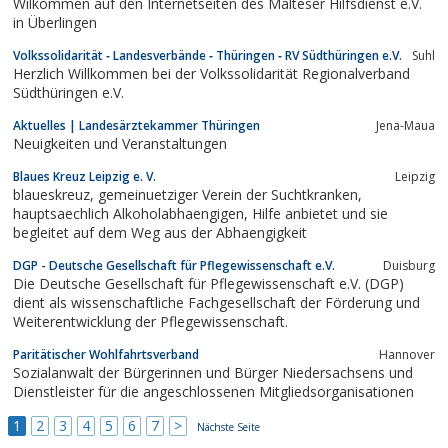
Wilkommen auf den Internetseiten des Malteser Hilfsdienst e.V.
in Überlingen
Volkssolidarität ‐ Landesverbände ‐ Thüringen ‐ RV Südthüringen e.V.
Suhl
Herzlich Willkommen bei der Volkssolidarität Regionalverband
Südthüringen e.V.
Aktuelles | Landesärztekammer Thüringen
Jena-Maua
Neuigkeiten und Veranstaltungen
Blaues Kreuz Leipzig e. V.
Leipzig
blaueskreuz, gemeinuetziger Verein der Suchtkranken,
hauptsaechlich Alkoholabhaengigen, Hilfe anbietet und sie
begleitet auf dem Weg aus der Abhaengigkeit
DGP - Deutsche Gesellschaft für Pflegewissenschaft e.V.
Duisburg
Die Deutsche Gesellschaft für Pflegewissenschaft e.V. (DGP)
dient als wissenschaftliche Fachgesellschaft der Förderung und
Weiterentwicklung der Pflegewissenschaft.
Paritätischer Wohlfahrtsverband
Hannover
Sozialanwalt der Bürgerinnen und Bürger Niedersachsens und
Dienstleister für die angeschlossenen Mitgliedsorganisationen
1
2
3
4
5
6
7
>
Nächste Seite