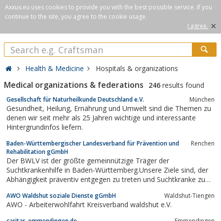
Axxus.eu uses cookies to provide you with the best possible service. If you
continue to the site, you agree to the cookie usage.
×
I agree.
Health & Medicine
Hospitals & organizations
Medical organizations & federations
246
results found
Gesellschaft für Naturheilkunde Deutschland e.V.
München
Gesundheit, Heilung, Ernährung und Umwelt sind die Themen zu
denen wir seit mehr als 25 Jahren wichtige und interessante
Hintergrundinfos liefern.
Baden-Württembergischer Landesverband für Prävention und
Renchen
Rehabilitation gGmbH
Der BWLV ist der größte gemeinnützige Träger der
Suchtkrankenhilfe in Baden-Württemberg.Unsere Ziele sind, der
Abhängigkeit präventiv entgegen zu treten und Suchtkranke zu
beraten und zu behandeln.
AWO Waldshut soziale Dienste gGmbH
Waldshut-Tiengen
AWO - Arbeiterwohlfahrt Kreisverband waldshut e.V.
caritas-emmendingen.de
Emmendingen