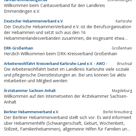
Willkommen beim Caritasverband für den Landkreis
Emmendingen e.V.
Deutscher Hebammenverband e.V.
Karlsruhe
Der Deutsche HebammenVerband e.V. ist die Berufsorganisation
der Hebammen und setzt sich aus den 16
Hebammenlandesverbänden zusammen, die insgesamt etwa
15000 Mitglieder haben. Er vertritt die Interessen aller
DRK-Großenhain
Großenhain
Hebammen und Hebammenschülerinnen.
Herzlich Willkommen beim DRK-Kreisverband Großenhain
Arbeiterwohlfahrt Kreisverband Karlsruhe-Land e.V. - AWO -
Bruchsal
Die Arbeiterwohlfahrt bietet im Landkreis Karlsruhe viele soziale
und pflegerische Dienstleistungen an. Bei uns können Sie aktiv
mitarbeiten und Mitglied werden
Ärztekammer Sachsen-Anhalt
Magdeburg
Willkommen auf den Internetseiten der Ärztekammer Sachsen-
Anhalt
Berliner Hebammenverband e.V.
Berlin Kreuzberg
Der Berliner Hebammenverband stellt sich vor. Es wird informiert
über Hebammenhilfe (Schwangerschaft, Geburt, Wochenbett,
Stillzeit, Familienhebammen), allgemeine Hilfen für Familien und
aktuelle News.