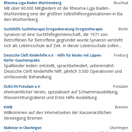
Rheuma-Liga Baden-Württemberg
Bruchsal
Mit über 60.000 Mitgliedern ist die Rheu­ma-Liga Baden-
Württemberg eine der größ­ten Selbst­hilfe­orga­nisationen in Ba­
den-Württemberg.
Suchthilfe Suchttherapie Drogenberatung Drogentherapie
Berlin
Synanon ist eine Suchthilfegemeinschaft, die 1971 von
Betroffenen für Betroffene gegründet wurde.Synanon versteht
sich als Lebensschule auf Zeit. In dieser Lebensschule sollen
süchtige Menschen lernen, wie sie auch nach ihrem Aufenthalt
Deutsche Cleft Kinderhilfe e.V. - Hilfe für Kinder mit Lippen-
Freiburg
bei Synanon dauerhaft nüchtern leben können.Im Rahmen
Kiefer-Gaumenspalte
unseres bundesweit einmaligen...
Spaltkinder leiden: entstellt, sprachbehindert, unterernährt.
Deutsche Cleft Kinderhilfe hilft: jährlich 3.500 Operationen und
umfassende Behandlung.
DLRG KV Potsdam e.V.
Potsdam
ehrenamtlicher Verein, spezialisiert auf Schwimmausbildung,
Wasserrettungsdienst und Erste-Hilfe-Ausbildung
KVHB
Bremen
Willkommen auf den Internetseiten der Kassenärztlichen
Vereinigung Bremen
Malteser in Überlingen
Überlingen