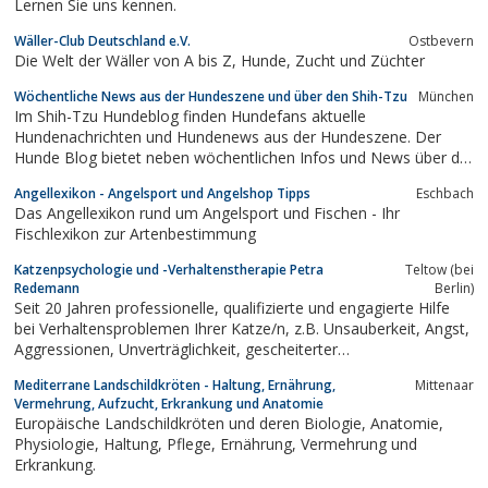
Lernen Sie uns kennen.
Wäller-Club Deutschland e.V.
Ostbevern
Die Welt der Wäller von A bis Z, Hunde, Zucht und Züchter
Wöchentliche News aus der Hundeszene und über den Shih-Tzu
München
Im Shih-Tzu Hundeblog finden Hundefans aktuelle
Hundenachrichten und Hundenews aus der Hundeszene. Der
Hunde Blog bietet neben wöchentlichen Infos und News über die
tibetanische Hunderasse Shih-Tzu auch Nachrichten und
Angellexikon - Angelsport und Angelshop Tipps
Eschbach
Informationen über Hundeerziehung in der Hundeschule, den
Das Angellexikon rund um Angelsport und Fischen - Ihr
Hundefriseur sowie einen mobilen Hundesalon. Der...
Fischlexikon zur Artenbestimmung
Katzenpsychologie und -Verhaltenstherapie Petra
Teltow (bei
Redemann
Berlin)
Seit 20 Jahren professionelle, qualifizierte und engagierte Hilfe
bei Verhaltensproblemen Ihrer Katze/n, z.B. Unsauberkeit, Angst,
Aggressionen, Unverträglichkeit, gescheiterter
Zusammenführung, Kahllecken.Verhaltenstherapie, auch mit
Mediterrane Landschildkröten - Haltung, Ernährung,
Mittenaar
selbst entwickelten Therapiemethoden, Ernährungsberatung,
Vermehrung, Aufzucht, Erkrankung und Anatomie
Bachblütentherapie uvm....
Europäische Landschildkröten und deren Biologie, Anatomie,
Physiologie, Haltung, Pflege, Ernährung, Vermehrung und
Erkrankung.