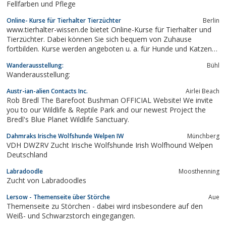
Fellfarben und Pflege
Online- Kurse für Tierhalter Tierzüchter
Berlin
www.tierhalter-wissen.de bietet Online-Kurse für Tierhalter und
Tierzüchter. Dabei können Sie sich bequem von Zuhause
fortbilden. Kurse werden angeboten u. a. für Hunde und Katzen
(Gynäkologie, Fortpflanzung, Geburt) sowie Heimtiere und
Wanderausstellung:
Bühl
Reptilien. Bilden Sie sich bequem von Zuhause fort zu
Wanderausstellung:
überschaubaren Kosten unabhängig von...
Austr-ian-alien Contacts Inc.
Airlei Beach
Rob Bredl The Barefoot Bushman OFFICIAL Website! We invite
you to our Wildlife & Reptile Park and our newest Project the
Bredl's Blue Planet Wildlife Sanctuary.
Dahmraks Irische Wolfshunde Welpen IW
Münchberg
VDH DWZRV Zucht Irische Wolfshunde Irish Wolfhound Welpen
Deutschland
Labradoodle
Moosthenning
Zucht von Labradoodles
Lersow - Themenseite über Störche
Aue
Themenseite zu Störchen - dabei wird insbesondere auf den
Weiß- und Schwarzstorch eingegangen.