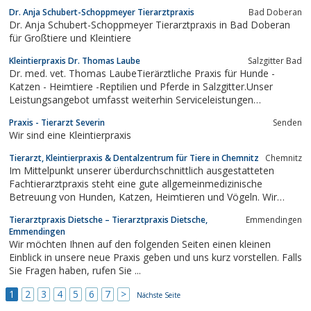
Dr. Anja Schubert-Schoppmeyer Tierarztpraxis
Bad Doberan
Dr. Anja Schubert-Schoppmeyer Tierarztpraxis in Bad Doberan
für Großtiere und Kleintiere
Kleintierpraxis Dr. Thomas Laube
Salzgitter Bad
Dr. med. vet. Thomas LaubeTierärztliche Praxis für Hunde -
Katzen - Heimtiere -Reptilien und Pferde in Salzgitter.Unser
Leistungsangebot umfasst weiterhin Serviceleistungen
wie:Hausbesuche, Züchterbetreuung,
Praxis - Tierarzt Severin
Senden
Welpenvermittlungsservice,Katzenpension, Urlaubsbetreuung
Wir sind eine Kleintierpraxis
Ihrer Haustiere bei Ihnen zu Hausesowie das...
Tierarzt, Kleintierpraxis & Dentalzentrum für Tiere in Chemnitz
Chemnitz
Im Mittelpunkt unserer überdurchschnittlich ausgestatteten
Fachtierarztpraxis steht eine gute allgemeinmedizinische
Betreuung von Hunden, Katzen, Heimtieren und Vögeln. Wir
legen dabei ...
Tierarztpraxis Dietsche – Tierarztpraxis Dietsche,
Emmendingen
Emmendingen
Wir möchten Ihnen auf den folgenden Seiten einen kleinen
Einblick in unsere neue Praxis geben und uns kurz vorstellen. Falls
Sie Fragen haben, rufen Sie ...
1
2
3
4
5
6
7
>
Nächste Seite