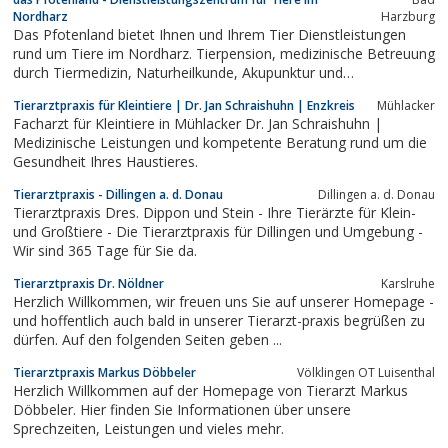
Nordharz
Harzburg
Das Pfotenland bietet Ihnen und Ihrem Tier Dienstleistungen
rund um Tiere im Nordharz. Tierpension, medizinische Betreuung
durch Tiermedizin, Naturheilkunde, Akupunktur und
Physiotherapie, dazu tierbezogene Veranstaltungen,
Tierarztpraxis für Kleintiere | Dr. Jan Schraishuhn | Enzkreis
Mühlacker
Fortbildungen, Seminare und Hundespielstunden.
Facharzt für Kleintiere in Mühlacker Dr. Jan Schraishuhn |
Medizinische Leistungen und kompetente Beratung rund um die
Gesundheit Ihres Haustieres.
Tierarztpraxis - Dillingen a. d. Donau
Dillingen a. d. Donau
Tierarztpraxis Dres. Dippon und Stein - Ihre Tierärzte für Klein-
und Großtiere - Die Tierarztpraxis für Dillingen und Umgebung -
Wir sind 365 Tage für Sie da.
Tierarztpraxis Dr. Nöldner
Karslruhe
Herzlich Willkommen, wir freuen uns Sie auf unserer Homepage -
und hoffentlich auch bald in unserer Tierarzt-praxis begrüßen zu
dürfen. Auf den folgenden Seiten geben ...
Tierarztpraxis Markus Döbbeler
Völklingen OT Luisenthal
Herzlich Willkommen auf der Homepage von Tierarzt Markus
Döbbeler. Hier finden Sie Informationen über unsere
Sprechzeiten, Leistungen und vieles mehr.