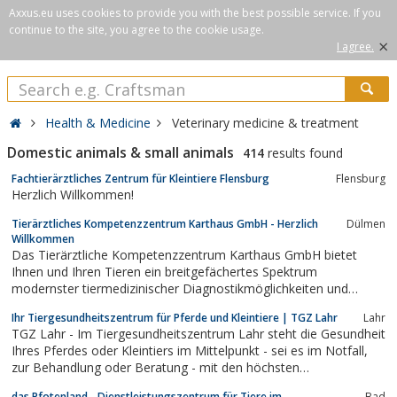
Axxus.eu uses cookies to provide you with the best possible service. If you
continue to the site, you agree to the cookie usage.
×
I agree.
Health & Medicine
Veterinary medicine & treatment
Domestic animals & small animals
414
results found
Fachtierärztliches Zentrum für Kleintiere Flensburg
Flensburg
Herzlich Willkommen!
Tierärztliches Kompetenzzentrum Karthaus GmbH - Herzlich
Dülmen
Willkommen
Das Tierärztliche Kompetenzzentrum Karthaus GmbH bietet
Ihnen und Ihren Tieren ein breitgefächertes Spektrum
modernster tiermedizinischer Diagnostikmöglichkeiten und
Behandlungen in Anlehnung an aktuelle Wissenschaft und
Ihr Tiergesundheitszentrum für Pferde und Kleintiere | TGZ Lahr
Lahr
Forschung. Wir sind jederzeit darauf vorbereitet, Notfallpatienten
TGZ Lahr - Im Tiergesundheitszentrum Lahr steht die Gesundheit
aufzunehmen und innerhalb kürzester Zeit...
Ihres Pferdes oder Kleintiers im Mittelpunkt - sei es im Notfall,
zur Behandlung oder Beratung - mit den höchsten
Anforderungen an Ausstattung und neuestem Kenntnisstand.
das Pfotenland - Dienstleistungszentrum für Tiere im
Bad