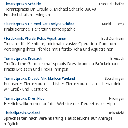
Tierarztpraxis Scheirle
Friedrichshafen
Tierarztpraxis Dr. Ursula & Michael Scheirle 88048
Friedrichshafen - Ailingen
Kleintierpraxis Dr. med. vet. Evelyne Schöne
Markkleeberg
Praktizierende Tierärztin/Homöopathie
Pferdeklinik, Pferde-Reha, Aquatrainer
Bad Dürrheim
Tierklinik für Kleintiere, minimal-invasive Operation, Rund-um-
Versorgung Ihres Pferdes mit Pferde-Reha und Aquatrainer
Tierarztpraxis Breisach
Breisach
Tierärztliche Gemeinschaftspraxis Dres. Manulea Bröckelmann;
Praxis Breisach und Praxis Ihringen
Tierarztpraxis Dr. vet. Alix-Marleen Wieland
Spaichingen
In unserer Tierarztpraxis – bisher Tierarztpraxis Uhl – behandeln
wir Groß- und Kleintiere.
Tierarztpraxis Dres. Hipp -
Fridingen
Herzlich willkommen auf der Website der Tierarztpraxis Hipp!
Tierheilpraxis-Wieland
Birkenfeld
Sprechzeiten nach Vereinbarung. Hausbesuche auf Anfrage
möglich.