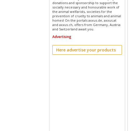
donations and sponsorship to support the
socially necessary and honourable work of
the animal welfarists, societies for the
prevention of cruelty to animals and animal
homes! On the portals axxus.de, axxus.at
and axxus.ch, offers from Germany, Austria
and Switzerland await you.
Advertising
Here advertise your products