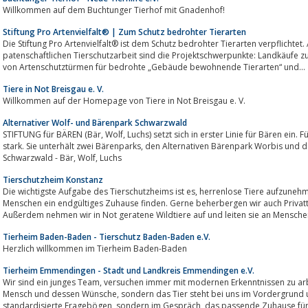
Willkommen auf dem Buchtunger Tierhof mit Gnadenhof!
Stiftung Pro Artenvielfalt® | Zum Schutz bedrohter Tierarten
Die Stiftung Pro Artenvielfalt® ist dem Schutz bedrohter Tierarten verpflichtet.
patenschaftlichen Tierschutzarbeit sind die Projektschwerpunkte: Landkäufe zu
von Artenschutztürmen für bedrohte „Gebäude bewohnende Tierarten“ und...
Tiere in Not Breisgau e. V.
Willkommen auf der Homepage von Tiere in Not Breisgau e. V.
Alternativer Wolf- und Bärenpark Schwarzwald
STIFTUNG für BÄREN (Bär, Wolf, Luchs) setzt sich in erster Linie für Bären ein. Für Wölfe und Luchse macht sie sich ebenfalls
stark. Sie unterhält zwei Bärenparks, den Alternativen Bärenpark Worbis und den Alternativen Wolf- und Bärenpark
Schwarzwald - Bär, Wolf, Luchs
Tierschutzheim Konstanz
Die wichtigste Aufgabe des Tierschutzheims ist es, herrenlose Tiere aufzunehmen und zu pflegen, bis diese Tiere bei lieben
Menschen ein endgültiges Zuhause finden. Gerne beherbergen wir auch Privattiere, während die Besitzer auf Reis
Tierheim Baden-Baden - Tierschutz Baden-Baden e.V.
Herzlich willkommen im Tierheim Baden-Baden
Tierheim Emmendingen - Stadt und Landkreis Emmendingen e.V.
Wir sind ein junges Team, versuchen immer mit modernen Erkenntnissen zu arbeiten, uns ständig weiterzubilden. Nicht der
Mensch und dessen Wünsche, sondern das Tier steht bei uns im Vordergrund und wir versuchen individuell, ohne
standardisierte Fragebögen, sondern im Gespräch, das 