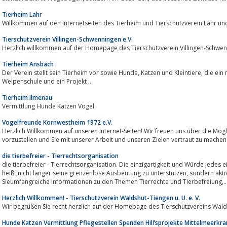
Tierheim Lahr
Willkommen auf den Internetseiten des Tierheim und Tierschutzverein Lahr u
Tierschutzverein Villingen-Schwenningen e.V.
Herzlich willkommen auf der Homepage des Tierschutzverein Villingen-Schwen
Tierheim Ansbach
Der Verein stellt sein Tierheim vor sowie Hunde, Katzen und Kleintiere, die ein neues Zuhause suchen. Außerdem gibt es eine
Welpenschule und ein Projekt ...
Tierheim Ilmenau
Vermittlung Hunde Katzen Vögel
Vogelfreunde Kornwestheim 1972 e.V.
Herzlich Willkommen auf unseren Internet-Seiten! Wir freuen uns über die Möglichkeit, Ihnen hier unseren V
vorzustellen und Sie mit unserer Arbeit und unseren Zielen vertraut zu machen
die tierbefreier - Tierrechtsorganisation
die tierbefreier - Tierrechtsorganisation. Die einzigartigkeit und Würde jedes e
heißt,nicht länger seine grenzenlose Ausbeutung zu unterstützen, sondern aktiv zu seiner Befreiung beizutragen. Hier finden
Sieumfangreiche Informationen zu den Themen Tierrechte und Tierbefreiung,..
Herzlich Willkommen! - Tierschutzverein Waldshut-Tiengen u. U. e. V.
Wir begrüßen Sie recht herzlich auf der Homepage des Tierschutzvereins Wald
Hunde Katzen Vermittlung Pflegestellen Spenden Hilfsprojekte Mittelmeerkra