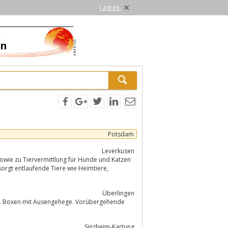
×
I agree.
Potsdam
Leverkusen
wie zu Tiervermittlung für Hunde und Katzen
orgt entlaufende Tiere wie Heimtiere,
Überlingen
en. Boxen mit Ausengehege. Vorübergehende
Sinzheim-Kartung