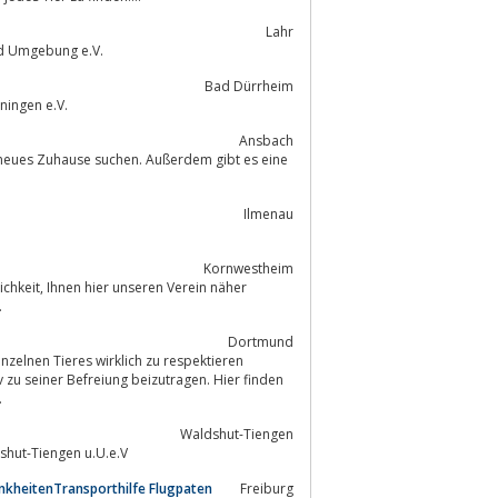
Lahr
nd Umgebung e.V.
Bad Dürrheim
ningen e.V.
Ansbach
Ilmenau
Kornwestheim
erein näher
.
Dortmund
inzelnen Tieres wirklich zu respektieren
.
Waldshut-Tiengen
shut-Tiengen u.U.e.V
nkheitenTransporthilfe Flugpaten
Freiburg