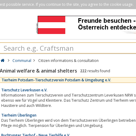
st possible service. If you continue to the site, you agree to the cookie usage.
Communal
Citizen informations & consultation
Animal welfare & animal shelters
222
results found
Tierheim Potsdam-Tierschutzverein Potsdam & Umgebung e.V.
Tierschutz Leverkusen e.V.
Informationen zum Tierschutzverein und Tierschutzzentrum Leverkusen NRW so
ebenso wie für Vögel und Kleintiere. Das Tierschutz Zentrum und Tierheim vers
Haustiere und auch Wildtiere.
Tierheim Überlingen
Das Tierheim Überlingen wird von dem Tierschutzverein Überlingen betrieb
Pflege möglich. Tierpension für Überlingen und Umgebung.
Buchtunger Tierhof - Neue Tierhilfe e.V.