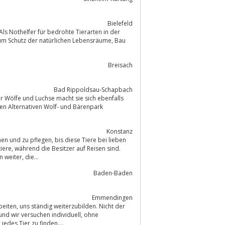
Bielefeld
 Als Nothelfer für bedrohte Tierarten in der
m Schutz der natürlichen Lebensräume, Bau
Breisach
Bad Rippoldsau-Schapbach
Konstanz
en sind.
Außerdem nehmen wir in Not geratene Wildtiere auf und leiten sie an Menschen weiter, die...
Baden-Baden
Emmendingen
passende Zuhause für jedes Tier zu finden....