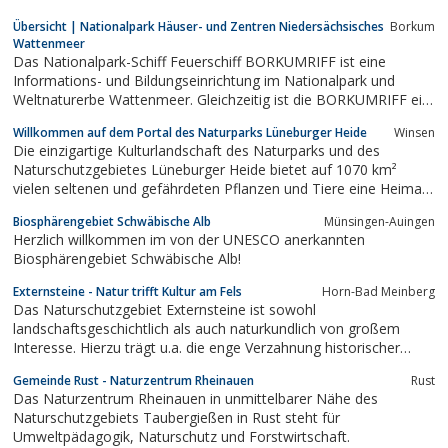
Übersicht | Nationalpark Häuser- und Zentren Niedersächsisches
Borkum
Wattenmeer
Das Nationalpark-Schiff Feuerschiff BORKUMRIFF ist eine
Informations- und Bildungseinrichtung im Nationalpark und
Weltnaturerbe Wattenmeer. Gleichzeitig ist die BORKUMRIFF ein
anerkanntes technisches Kulturdenkmal. In ihrer doppelten
Willkommen auf dem Portal des Naturparks Lüneburger Heide
Winsen
Funktion zählt sie zu den großen Besucherattraktionen auf
Die einzigartige Kulturlandschaft des Naturparks und des
Borkum.
Naturschutzgebietes Lüneburger Heide bietet auf 1070 km²
vielen seltenen und gefährdeten Pflanzen und Tiere eine Heimat.
Hier finden Touristen und Einheimische viele Informationen.
Biosphärengebiet Schwäbische Alb
Münsingen-Auingen
Herzlich willkommen im von der UNESCO anerkannten
Biosphärengebiet Schwäbische Alb!
Externsteine - Natur trifft Kultur am Fels
Horn-Bad Meinberg
Das Naturschutzgebiet Externsteine ist sowohl
landschaftsgeschichtlich als auch naturkundlich von großem
Interesse. Hierzu trägt u.a. die enge Verzahnung historischer
Kulturlandschaften mit natürlichen Lebensräumen bei.
Gemeinde Rust - Naturzentrum Rheinauen
Rust
Das Naturzentrum Rheinauen in unmittelbarer Nähe des
Naturschutzgebiets Taubergießen in Rust steht für
Umweltpädagogik, Naturschutz und Forstwirtschaft.