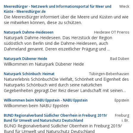
MeeresBürger - Netzwerk und Informationsportal für Meer und
Wieck
Küste - MeeresBürger.de
Die MeeresBürger informiert über die Meere und Küsten und wie
sie mitwirken können, diese zu schützen.
Naturpark Dahme-Heideseen
Heidesee OT Prieros
Naturpark Dahme-Heideseen. Das Herzstück der Region
südöstlich von Berlin sind die Dahme-Heideseen, auch
Dahmeland genannt. Deren eiszeitlicher Prägung und ...
Naturpark Dübener Heide
Bad Düben
Willkommen im Naturpark Dübener Heide
Naturpark Schönbuch: Heimat
Tübingen-Bebenhausen
Naturerlebnis SchönbuchDie Vielfalt, Schönheit und Eigenheit des
Naturparks Schönbuch wird durch seine natürlichen
Gegebenheiten geprägt.Der Reiz dieser Landschaft mit seinen
großflächigen Wäldern, uralten dicken Bäumen, bunten Tal- und
Willkommen beim NABU Eppstein - NABU Eppstein
Eppstein
Streuobstwiesen, Moorgebieten, naturnahen Fliessgewässern,
Willkommen beim NABU Eppstein
aufgelassenen...
BUND Regionalverband Südlicher Oberrhein in Freiburg 2019/
Freiburg
Bund für Umwelt und Naturschutz Deutschland
i. Br.
BUND Regionalverband Südlicher Oberrhein in Freiburg 2019/
Bund für Umwelt und Naturschutz Deutschland