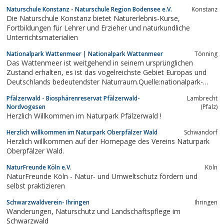
Umgang mit der Natur sind wichtige Ziele unserer sportlichen
Naturschule Konstanz - Naturschule Region Bodensee e.V.
Konstanz
Aktivitäten: Wintersport, Bergsteigen, Wassersport, Radfahren,
Die Naturschule Konstanz bietet Naturerlebnis-Kurse,
Nordic Walking. Wichtige...
Fortbildungen für Lehrer und Erzieher und naturkundliche
Unterrichtsmaterialien
Nationalpark Wattenmeer | Nationalpark Wattenmeer
Tönning
Das Wattenmeer ist weitgehend in seinem ursprünglichen
Zustand erhalten, es ist das vogelreichste Gebiet Europas und
Deutschlands bedeutendster Naturraum.Quelle:nationalpark-
wattenmeer.de
Pfälzerwald - Biosphärenreservat Pfälzerwald-
Lambrecht
Nordvogesen
(Pfalz)
Herzlich Willkommen im Naturpark Pfälzerwald !
Herzlich willkommen im Naturpark Oberpfälzer Wald
Schwandorf
Herzlich willkommen auf der Homepage des Vereins Naturpark
Oberpfälzer Wald.
NaturFreunde Köln e.V.
Köln
NaturFreunde Köln - Natur- und Umweltschutz fördern und
selbst praktizieren
Schwarzwaldverein- Ihringen
Ihringen
Wanderungen, Naturschutz und Landschaftspflege im
Schwarzwald