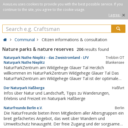
Axxus.eu uses cookies to provide you with the best possible service. If you
continue to the site, you agree to the cookie usage.
×
I agree.
Communal
Citizen informations & consultation
Nature parks & nature reserves
206
results found
Naturpark Nuthe-Nieplitz - das Zweistromland - LFV
Trebbin OT
Naturpark Nuthe Nieplitz
Blankensee
NaturParkZentrum am Wildgehege Glauer Tal Herzlich
willkommen im NaturParkZentrum Wildgehege Glauer Tal Das
NaturParkZentrum am Wildgehege Glauer Tal ist der optimale
Startpunkt für eine Entde ...
Der Naturpark Haßberge
Haßfurt
Infos über Natur und Landschaft, Tipps zu Wanderungen,
Erlebnis und Freizeit im Naturpark Haßberge
Naturfreunde Berlin e.V.
Berlin
Die NaturFreunde bieten ihren Mitgliedern aller Altersgruppen ein
breit gefächertes Angebot, das weit über Wandern und
Umweltschutz hinausgeht. Der freie Zugang und der sorgsame