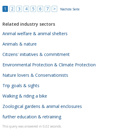
1
2
3
4
5
6
7
>
Nächste Seite
Related industry sectors
Animal welfare & animal shelters
Animals & nature
Citizens' initiatives & commitment
Environmental Protection & Climate Protection
Nature lovers & Conservationists
Trip goals & sights
Walking & riding a bike
Zoological gardens & animal enclosures
further education & retraining
This query was answered in 0,02 seconds.