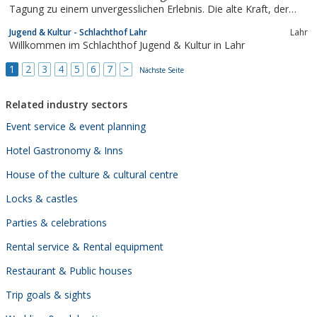
Tagung zu einem unvergesslichen Erlebnis. Die alte Kraft, der
Genius Loci aus alter Zeit ist geblieben. Und so fügte es sich
Jugend & Kultur - Schlachthof Lahr
Lahr
beispielsweise auch, dass Allerheiligen
Willkommen im Schlachthof Jugend & Kultur in Lahr
1
2
3
4
5
6
7
>
Nächste Seite
Related industry sectors
Event service & event planning
Hotel Gastronomy & Inns
House of the culture & cultural centre
Locks & castles
Parties & celebrations
Rental service & Rental equipment
Restaurant & Public houses
Trip goals & sights