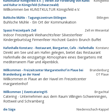
KunstKultur Königsfeld e.V. | Verein zur Förderung von Kunst
Königsfeld
heritage houses, take a horse-drawn carriage ride
und Kultur in Königsfeld (Schwarzwald)
through the Lüneburg Heath,...
Willkommen bei KUNSTKULTUR Königsfeld e.V.
Buhlsche Mühle - Tagungszentrum Ettlingen
Ettlingen
Buhlsche Mühle - Ein Ort der Kommunikation
Spassi Freizeitpark Zell
Zell im Wiesental
Indoor Freizeitpark Weihanchtsfeier Silvesterfeier
Kindergeburtstag Firmenfeier Hochzeit Gastro Brunch Buffet
Hafenhalle Konstanz - Restaurant, Biergarten, Cafe - Hafenhalle
Konstanz
Direkt am See und am Hafen gelegen, bietet das Restaurant
Hafenhalle die einzigartige Atmosphäre eines Biergartens mit
mediterranem Flair und Alpenblick.
Willkommen - Freizeitcenter Margaretenhof in Plaue bei
Brandenburg
Brandenburg an der Havel
OT Plaue
Willkommen in Plaue an der Havel im Freizeitcenter
margaretenhof
Willkommen | EventcateringVS
Brigachtal
Catering - Unternehmen aus dem Raum Villingen-Schwenningen,
Rottweil und Schramberg
die Säge
Niedereschach-Kappel