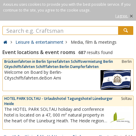
Axxus.eu uses cookies to provide you with the best possible service. If you
continue to the site, you agree to the cookie usage.
×
I agree.
Leisure & entertainment
Media, film & meetings
Event locations & event rooms
687
results found
Brückenfahrten in Berlin Spreefahrten Schiffsvermietung Berlin
Berlin
Cityschiffsfahrten Schifffahrten Berlin Dampferfahrten
Welcome on Board by Berlin-
Cityschiffsfahrten.deBon Ami
HOTEL PARK SOLTAU - Urlaubshotel Tagungshotel Lüneburger
Soltau
Heide
The HOTEL PARK SOLTAU holiday and conference
hotel is located on a 47, 000 m² natural property in
the heart of the Lüneburg Heath. The Heide region
offers a wide range of leisure activities. Visit historical
memorials, tour interesting museums &amp;