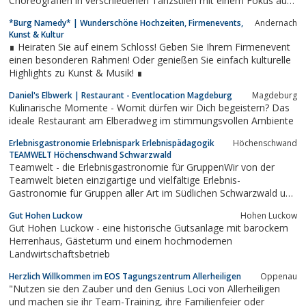
Choreografien in verschiedenen Tanzstilen mit einem Fokus auf
Tanztheater.Zusätzlich bieten wir Fitnesstanz für Erwachsene
*Burg Namedy* | Wunderschöne Hochzeiten, Firmenevents,
Andernach
sowie Hochzeitstanz für Paare an.Unseren stylischen Saal...
Kunst & Kultur
∎ Heiraten Sie auf einem Schloss! Geben Sie Ihrem Firmenevent
einen besonderen Rahmen! Oder genießen Sie einfach kulturelle
Highlights zu Kunst & Musik! ∎
Daniel's Elbwerk | Restaurant - Eventlocation Magdeburg
Magdeburg
Kulinarische Momente - Womit dürfen wir Dich begeistern? Das
ideale Restaurant am Elberadweg im stimmungsvollen Ambiente
Erlebnisgastronomie Erlebnispark Erlebnispädagogik
Höchenschwand
TEAMWELT Höchenschwand Schwarzwald
Teamwelt - die Erlebnisgastronomie für GruppenWir von der
Teamwelt bieten einzigartige und vielfältige Erlebnis-
Gastronomie für Gruppen aller Art im Südlichen Schwarzwald und
geben Teams neue Impulse. Unser großzügiges und einladendes
Gut Hohen Luckow
Hohen Luckow
Ambiente in der Event-Scheune sowie auf unserem 1, 5 Hektar
Gut Hohen Luckow - eine historische Gutsanlage mit barockem
großen Gelände in schönster...
Herrenhaus, Gästeturm und einem hochmodernen
Landwirtschaftsbetrieb
Herzlich Willkommen im EOS Tagungszentrum Allerheiligen
Oppenau
"Nutzen sie den Zauber und den Genius Loci von Allerheiligen
und machen sie ihr Team-Training, ihre Familienfeier oder