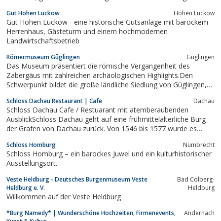
Gut Hohen Luckow
Hohen Luckow
Gut Hohen Luckow - eine historische Gutsanlage mit barockem
Herrenhaus, Gästeturm und einem hochmodernen
Landwirtschaftsbetrieb
Römermuseum Güglingen
Güglingen
Das Museum präsentiert die römische Vergangenheit des
Zabergäus mit zahlreichen archäologischen Highlights.Den
Schwerpunkt bildet die große ländliche Siedlung von Güglingen,
deren Ausgrabung z.T. spektakuläre Funde erbrachte. Sie war ein
Schloss Dachau Restaurant | Cafe
Dachau
zentraler Marktort mit kleinstädtischem Gepräge.Das sehr
Schloss Dachau Cafe / Restuarant mit atemberaubenden
anschauliche,...
AusblickSchloss Dachau geht auf eine frühmittelalterliche Burg
der Grafen von Dachau zurück. Von 1546 bis 1577 wurde es
unter Herzog Wilhelm IV. und seinem Sohn Herzog Albrecht V.
Schloss Homburg
Nümbrecht
durch die Münchner Hofbaumeister Heinrich Schöttl und Wilhelm
Schloss Homburg – ein barockes Juwel und ein kulturhistorischer
Egkl zu einer mächtigen...
Ausstellungsort.
Veste Heldburg - Deutsches Burgenmuseum Veste
Bad Colberg-
Heldburg e. V.
Heldburg
Willkommen auf der Veste Heldburg
*Burg Namedy* | Wunderschöne Hochzeiten, Firmenevents,
Andernach