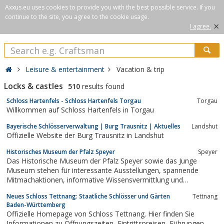
Axxus.eu uses cookies to provide you with the best possible service. If you
continue to the site, you agree to the cookie usage.
×
I agree.
Leisure & entertainment
Vacation & trip
Locks & castles
510
results found
Schloss Hartenfels - Schloss Hartenfels Torgau
Torgau
Willkommen auf Schloss Hartenfels in Torgau
Bayerische Schlösserverwaltung | Burg Trausnitz | Aktuelles
Landshut
Offizielle Website der Burg Trausnitz in Landshut
Historisches Museum der Pfalz Speyer
Speyer
Das Historische Museum der Pfalz Speyer sowie das Junge
Museum stehen für interessante Ausstellungen, spannende
Mitmachaktionen, informative Wissensvermittlung und
unterhaltsame Veranstaltungen, wie beispielweise ...
Neues Schloss Tettnang: Staatliche Schlösser und Gärten
Tettnang
Baden-Württemberg
Offizielle Homepage von Schloss Tettnang. Hier finden Sie
Informationen zu Öffnungszeiten, Eintrittspreisen, Führungen,