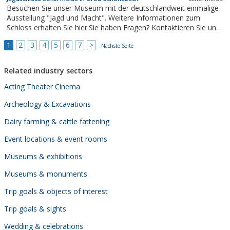
Besuchen Sie unser Museum mit der deutschlandweit einmalige
Ausstellung "Jagd und Macht". Weitere Informationen zum
Schloss erhalten Sie hier.Sie haben Fragen? Kontaktieren Sie uns.
Kerstin Kämpfe Veranstaltungs- und Museumsmanagement
1
2
3
4
5
6
7
>
Helmut Suter Leiter Museumsverein Schorfheide Museum
Nächste Seite
Jagdschloss Schorfheide...
Related industry sectors
Acting Theater Cinema
Archeology & Excavations
Dairy farming & cattle fattening
Event locations & event rooms
Museums & exhibitions
Museums & monuments
Trip goals & objects of interest
Trip goals & sights
Wedding & celebrations