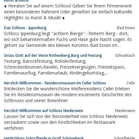
Kunst & Kultur
∎ Heiraten Sie auf einem Schloss! Geben Sie Ihrem Firmenevent
einen besonderen Rahmen! Oder genießen Sie einfach kulturelle
Highlights zu Kunst & Musik! ∎
Das Schloss - Ippenburg
Bad Essen
Schloss Ippenburg liegt "achtern Bierge" - hinterm Berg - dort,
wo sich bekanntermaßen Fuchs und Hase gute Nacht sagen. Es
gehört zur Gemeinde des kleinen Kurortes Bad Essen im
Landkreis Osnabrück. Man findet es am Rande der
Grüss Gott auf der Veste Rothenberg,Burg und Festung
Schnaittach
Norddeutschen Tiefebene im Urstromtal der Weser, eingebettet
Festung, Barockfestung, Rokokofestung,
in eine Wiesen- und Parklandschaft...
Schneckenbrunnen,Ravelin, Freizeitvergnügen, Freizeitspass,
Familienausflug, Familienurlaub, Kindergeburtstag,
kinderfreundlich, familienfreundlich, unvergesslich, Ritteressen,
Herzlich Willkommen - Residenzmuseum im Celler Schloss
Celle
Gespenster, Gespenstergeschichte, Gespenstergeschichten
Entdecken Sie die wunderschöne Welfenresidenz Celle! Erleben
Sie im Residenzmuseum die modern inszenierte Geschichte des
Schlosses und seiner Bewohner
Herzlich Willkommen auf Schloss Niederweis
Niederweis
Lassen Sie sich von der Besonderheit von Schloss Niederweis
verzaubern sowie von den Köstlichkeiten im Restaurant
verführen.
Jagdschloss Schorfheide in Groß Schönebeck
Schorfheide