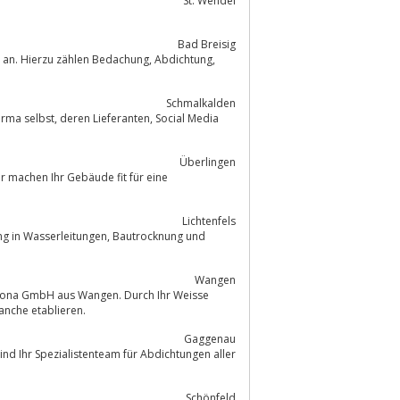
St. Wendel
Bad Breisig
rzu zählen Bedachung, Abdichtung,
Schmalkalden
Überlingen
Lichtenfels
Wangen
stona GmbH aus Wangen. Durch Ihr Weisse
nche etablieren.
Gaggenau
nd Ihr Spezialistenteam für Abdichtungen aller
Schönfeld