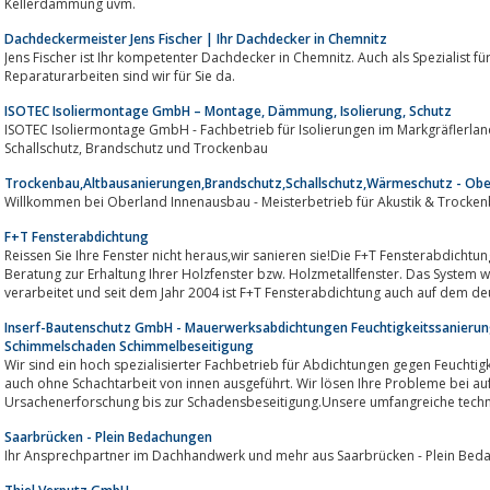
Kellerdämmung uvm.
Dachdeckermeister Jens Fischer | Ihr Dachdecker in Chemnitz
Jens Fischer ist Ihr kompetenter Dachdecker in Chemnitz. Auch als Spezialist für Abdichtungs-,
Reparaturarbeiten sind wir für Sie da.
ISOTEC Isoliermontage GmbH – Montage, Dämmung, Isolierung, Schutz
ISOTEC Isoliermontage GmbH - Fachbetrieb für Isolierungen im Markgräflerland - Wärm
Schallschutz, Brandschutz und Trockenbau
Trockenbau,Altbausanierungen,Brandschutz,Schallschutz,Wärmeschutz - Obe
Willkommen bei Oberland Innenausbau - Meisterbetrieb für Akustik & Trocke
F+T Fensterabdichtung
Reissen Sie Ihre Fenster nicht heraus,wir sanieren sie!Die F+T Fensterabdich
Beratung zur Erhaltung Ihrer Holzfenster bzw. Holzmetallfenster. Das System wi
verarbeitet und seit dem Jahr 2004 ist F+T Fensterabdichtung auch auf dem deu
Inserf-Bautenschutz GmbH - Mauerwerksabdichtungen Feuchtigkeitssanierun
Schimmelschaden Schimmelbeseitigung
Wir sind ein hoch spezialisierter Fachbetrieb für Abdichtungen gegen Feucht
auch ohne Schachtarbeit von innen ausgeführt. Wir lösen Ihre Probleme bei 
Ursachenerforschung bis zur Schadensbeseitigung.Unsere umfangreiche techni
Saarbrücken - Plein Bedachungen
Ihr Ansprechpartner im Dachhandwerk und mehr aus Saarbrücken - Plein Bedach