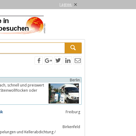
×
I agree.
Berlin
r
ik
Freiburg
Birkenfeld