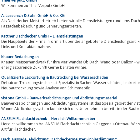
Thiel Verputz GmbH
Willkommen zu Thiel Verputz GmbH
A. Lessenich & Sohn GmbH & Co. KG
Als Dachdecker-Meisterbetrieb bieten wir alle Dienstleistungen rund ums Dach an. Hie
Fassadenbekleidung und Sanierungsarbeiten.
Kettner Dachdecker GmbH – Dienstleistungen
Die Hauptseite der Firma informiert über die angebotene Dienstleistungsart, Firma selbst, deren Lieferanten, Social Media
Links und Kontaktaufnahme.
Knauer Bedachungen
Knauer: Meisterhandwerk für Ihre vier Wände! Ob Dach, Wand oder Balkon - wir machen Ihr Gebäude fit für eine
energiesparende Zukunft! Gerne beraten wir Sie.
Qualifizierte Leckortung & Bautrockung bei Wasserschäden
Debatron Trocknungstechnik ist Spezialist in Sachen Wasserschäden, Leckortung in Wasserleitungen, Bautrocknung und
Neubautrocknung sowie Analyse von Schimmepilz
vistona GmbH - Bauwerksabdichtungen und Abdichtungsmaterial
Bauwerksabdichtungen und Abdichtungssysteme ist das Spezialgebiet der vi
Wanne Abdichtungssystem konnte sich das Unternehmen bereits in der Baubra
ANSELM Flachdachtechnik – Herzlich Willkommen bei
Herzlich willkommen bei ANSELM Flachdachtechnik in Gaggenau-Ottenau. Wir si
Art für Flachdächer.
Dach, Fassade, Abdichtung, Dachdeckermeister,Einblasdämmung