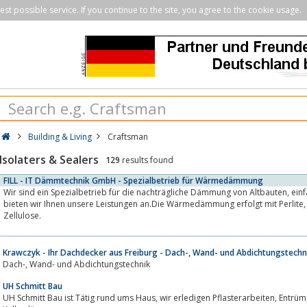
st possible service. If you continue to the site, you agree to the cookie usage.
Building & Living
Craftsman
Isolaters & Sealers
129
results found
FILL - IT Dämmtechnik GmbH - Spezialbetrieb für Wärmedämmung
Wir sind ein Spezialbetrieb für die nachträgliche Dämmung von Altbauten, einfach, schnell und preiswert
bieten wir Ihnen unsere Leistungen an.Die Wärmedämmung erfolgt mit Perlite, Steinwollflocken ode
Zellulose.
Krawczyk - Ihr Dachdecker aus Freiburg - Dach-, Wand- und Abdichtungstechn
Dach-, Wand- und Abdichtungstechnik
UH Schmitt Bau
UH Schmitt Bau ist Tätig rund ums Haus, wir erledigen Pflasterarbeiten, Entrümpelungen und Kellerabdichtung /