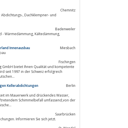
Chemnitz
 Dachklempner- und
Badenweiler
edämmung, Kältedämmung,
rland Innenausbau
Miesbach
nbau
Fischingen
tung GmbH bietet Ihnen Qualität und kompetente
rd seit 1997 in der Schweiz erfolgreich
tschen...
gen Kellerabdichtungen
Berlin
igkeit im Mauerwerk und drückendes Wasser,
auftretendem Schimmelbefall umfassend,von der
sche...
Saarbrücken
ungen. Informieren Sie sich jetzt.