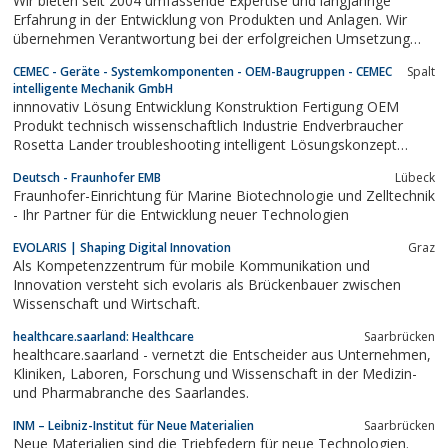
Wir bieten seit 2004 umfassende Expertise und langjährige
Erfahrung in der Entwicklung von Produkten und Anlagen. Wir
übernehmen Verantwortung bei der erfolgreichen Umsetzung
Ihrer Ideen und Projekte. Ganzheitliches Engineering, 3D-CAD,
CEMEC - Geräte - Systemkomponenten - OEM-Baugruppen - CEMEC
Spalt
Anlagenbau & Produktentwicklung - von der Idee bis zum
intelligente Mechanik GmbH
Produkt.
innnovativ Lösung Entwicklung Konstruktion Fertigung OEM
Produkt technisch wissenschaftlich Industrie Endverbraucher
Rosetta Lander troubleshooting intelligent Lösungskonzept
sinnvoll Technologie professionell Realisierung Entwicklungszeit
Deutsch - Fraunhofer EMB
Lübeck
APO Sonnar 1700 optimal Fertigungsergebniss Produkt
Fraunhofer-Einrichtung für Marine Biotechnologie und Zelltechnik
technologisch wirtschaftlich...
- Ihr Partner für die Entwicklung neuer Technologien
EVOLARIS | Shaping Digital Innovation
Graz
Als Kompetenzzentrum für mobile Kommunikation und
Innovation versteht sich evolaris als Brückenbauer zwischen
Wissenschaft und Wirtschaft.
healthcare.saarland: Healthcare
Saarbrücken
healthcare.saarland - vernetzt die Entscheider aus Unternehmen,
Kliniken, Laboren, Forschung und Wissenschaft in der Medizin-
und Pharmabranche des Saarlandes.
INM – Leibniz-Institut für Neue Materialien
Saarbrücken
Neue Materialien sind die Triebfedern für neue Technologien.