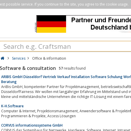
st possible service. If you continue to the site, you agree to the cookie usage.
Services
Office & information
Software & consultation
57
results found
ARIBIS GmbH Düsseldorf Vertrieb Verkauf Installation Software Schulung W
Beratung
AriBis GmbH, kompetenter Partner für Projektmanagement, betriebswitschaftliche Beratung, IT-Beratung in
DüsseldorfFairness: Wir wollen mit langjähriger Erfahrung im Mittelstand und im 
kleine und mittelständische Unternehmen die richtige IT-Lösung mit einem faire
K-H.Software
Computer & Internet, Projektionsmanagement, Anwendersoftware & Projektinfos, Branchensoftware & Datenbanken,
Programmieren & Projekte, Access Lösungen
CORVUS informationssysteme GmbH