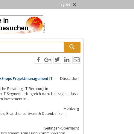
×
I agree.
orkShops Projektmanagement IT-
Düsseldorf
IT-Segment erfolgreich dazu beitragen, dass
n Investment in...
Hohberg
Seitingen-Oberflacht
CORVUS das Systemhaus für Netzwerke, Hardware, Software, Internet, Intranet, Programmierung und Kommunikation