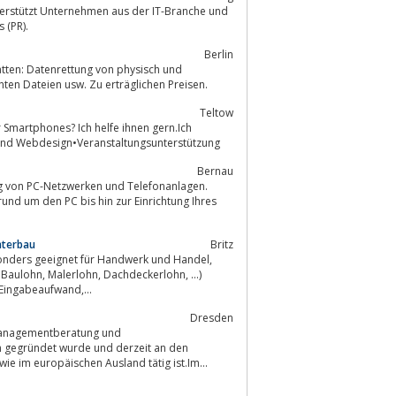
erstützt Unternehmen aus der IT-Branche und
elations (PR).
Berlin
ten Dateien usw. Zu erträglichen Preisen.
Teltow
 Media Betreuung und Webdesign•Veranstaltungsunterstützung
Bernau
und um den PC bis hin zur Einrichtung Ihres
nterbau
Britz
sonders geeignet für Handwerk und Handel,
kerlohn, ...)
r Eingabeaufwand,...
Dresden
bundesweit sowie im europäischen Ausland tätig ist.Im...