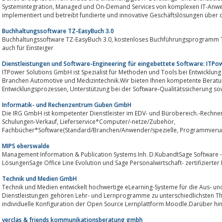
Systemintegration, Managed und On-Demand Services von komplexen IT-Anwendungen. Danet konzipiert, entwickelt,
implementiert und betreibt fundierte und innovative Geschäftslösungen über d
Buchhaltungssoftware TZ-EasyBuch 3.0
Buchhaltungssoftware TZ-EasyBuch 3.0, kostenloses Buchführungsprogramm TZ-EasyBuch 3.0 Start, Buchhaltungssoftware
auch für Einsteiger
Dienstleistungen und Software-Engineering für eingebettete Software: ITP
ITPower Solutions GmbH ist Spezialist für Methoden und Tools bei Entwicklung
Branchen Automotive und Medizintechnik.Wir bieten Ihnen kompetente Beratu
Entwicklungsprozessen, Unterstützung bei der Software-Qualitätssicher
Informatik- und Rechenzentrum Guben GmbH
Die IRG GmbH ist kompetenter Dienstleister im EDV- und Bürobereich.-Rechne
Schulungen-Verkauf, Lieferservice*Computer/-netze/Zubehör,
Fachbücher*Software(Standard/Branchen/Anwender/spezielle, Programmierung
Anrufbeantworter*Büro- und Schulmöbel...
MIPS eberswalde
Management Information & Publication Systems Inh. D.KubandtSage Software - 
LösungenSage Office Line Evolution und Sage Personalwirtschaft- zertifizierter 
Technik und Medien GmbH
Technik und Medien entwickelt hochwertige eLearning-Systeme für die Aus- u
Dienst­leistungen gehören Lehr- und Lernprogramme zu unterschied­lichsten Themen, Kurse auf Lern­plattforme
individuelle Konfiguration der Open Source Lernplattform Moodle.Darüber hin
verclas & friends kommunikationsberatung gmbh