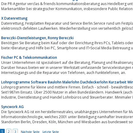
Die PR-Agentur verclas & friends kommunikationsberatung aus Heidelberg unt
Markenartikler bei strategischer Kommunikation, insbesondere Public R
X Datenrettung
Datenrettung, Festplatten Reparatur und Service Berlin.Service rund um Festplatten: Datenrettung von physisch und
elektronisch defekten Laufwerken. Wiederherstellung von versehentlich gelösch
Bereczki-Dienstleistungen, Ronny Bereczki
Benötigen Sie Beratung beim Kauf oder der Einrichtung Ihres PCs, Tablets oder Smartphones? Ich helfe ihnen gern.Ich
biete:•Beratung und Hilfe bei PC, Smartphone und IT•Social
Fischer PC & Telekommunikation
Unser Unternehmen ist spezialisiert auf die Beratung, Planung und Realisierung von PC-Netzwerken und Telefonanlagen.
Darüber hinaus bieten wir in unserer Werkstatt umfassende Serviceleistungen r
Internetzugangs und die Reparatur von Telefonen, auch Funktelefonen, an.
Lohnprogramme Software Baulohn Malerlohn Dachdeckerlohn Kurzarbeit Wi
Lohnprogramme für kleine und mittlere Firmen. Einfach - schnell - bewährtBe
Seit1987im Einsatz. Über 2500 Nutzer in allen Bundesländern. Handwerk (auch Baulohn, Malerlohn, Dachdec
Industrie, Dienstleistung und Handel Lohnbüros und Steuerberater. Minimale
Syncwork AG
Die Syncwork AG ist ein herstellerneutrales, unabhängiges Unternehmen für Managementberatung und
Informationstechnologie, welches 2001 unter Beteiligung namhafter Investoren gegründet wurde und derzeit an den
Standorten Berlin, Dresden, Köln, München und Wiesbaden aus 
1
2
3
Nächste Seite
Letzte Seite