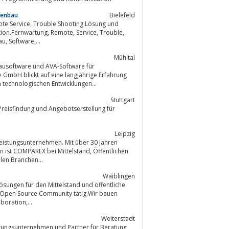
nenbau
Bielefeld
Shooting, Prozessoptimierung, Mehrwertdienste, Servicegeschäft, Maschinenbau, Software,...
Mühltal
d AVA-Software für
technologischen Entwicklungen...
Stuttgart
Leipzig
leistungsunternehmen. Mit über 30 Jahren
MPAREX bei Mittelstand, Öffentlichen
allen Branchen...
Waiblingen
 Lösungen für den Mittelstand und öffentliche
r Open Source Community tätig.Wir bauen
em, was dazu gehört:Dokumenten Management, Collaboration,...
Weiterstadt
stungsunternehmen und Partner für Beratung,