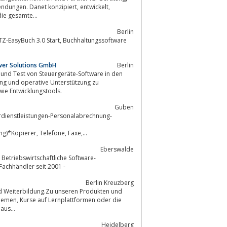
ie gesamte...
Berlin
ower Solutions GmbH
Berlin
 und Test von Steuergeräte-Software in den
ng und operative Unterstützung zu
ung sowie Entwicklungstools.
Guben
rdienstleistungen-Personalabrechnung-
)*Kopierer, Telefone, Faxe,
Eberswalde
Betriebswirtschaftliche Software-
Fachhändler seit 2001 -
Berlin Kreuzberg
nd Weiterbildung.Zu unseren Produkten und
n oder die
aus...
Heidelberg