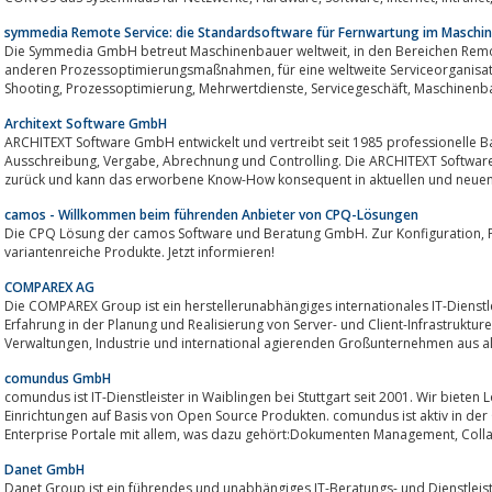
symmedia Remote Service: die Standardsoftware für Fernwartung im Maschi
Die Symmedia GmbH betreut Maschinenbauer weltweit, in den Bereichen Remote Service, Trouble Shooting Lösung und
anderen Prozessoptimierungsmaßnahmen, für eine weltweite Serviceorganisation.Fernwartung, Remote, Service, Trouble,
Architext Software GmbH
ARCHITEXT Software GmbH entwickelt und vertreibt seit 1985 professionelle Bausoftware un
Ausschreibung, Vergabe, Abrechnung und Controlling. Die ARCHITEXT Software GmbH blickt auf eine langjährige Erfahrung
zurück und kann das erworbene Know-How konsequent in aktuellen und neuen 
camos - Willkommen beim führenden Anbieter von CPQ-Lösungen
Die CPQ Lösung der camos Software und Beratung GmbH. Zur Konfiguration, Preisfindung und Angebotserstellung für
variantenreiche Produkte. Jetzt informieren!
COMPAREX AG
Die COMPAREX Group ist ein herstellerunabhängiges internationales IT-Dienst
Erfahrung in der Planung und Realisierung von Server- und Client-Infrastrukturen ist CO
Verwaltungen, Industrie und international agierenden Großunternehmen aus 
comundus GmbH
comundus ist IT-Dienstleister in Waiblingen bei Stuttgart seit 2001. Wir bieten
Einrichtungen auf Basis von Open Source Produkten. comundus ist aktiv in de
Enterprise Portale mit all
Danet GmbH
Danet Group ist ein führendes und unabhängiges IT-Beratungs- und Dienstlei