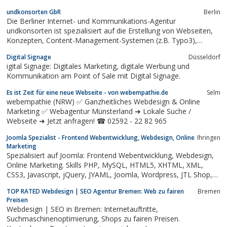
undkonsorten GbR
Berlin
Die Berliner Internet- und Kommunikations-Agentur
undkonsorten ist spezialisiert auf die Erstellung von Webseiten,
Konzepten, Content-Management-Systemen (z.B. Typo3),
Suchmaschinen-Marketing, Suchmaschinenoptimierung, Layout
Digital Signage
Düsseldorf
(Print, Flyer).
igital Signage: Digitales Marketing, digitale Werbung und
Kommunikation am Point of Sale mit Digital Signage.
Es ist Zeit für eine neue Webseite - von webempathie.de
Selm
webempathie (NRW) ✅ Ganzheitliches Webdesign & Online
Marketing ✅ Webagentur Münsterland ➜ Lokale Suche /
Webseite ➜ Jetzt anfragen! ☎ 02592 - 22 82 965
Joomla Spezialist - Frontend Webentwicklung, Webdesign, Online
Ihringen
Marketing
Spezialisiert auf Joomla: Frontend Webentwicklung, Webdesign,
Online Marketing. Skills PHP, MySQL, HTML5, XHTML, XML,
CSS3, Javascript, jQuery, JYAML, Joomla, Wordpress, JTL Shop,
JTL Wawi, XT:Commerce, Gambio, Magento, Webserver
TOP RATED Webdesign | SEO Agentur Bremen: Web zu fairen
Bremen
Administration (Plesk, Confixx, IIS). Systemarchitektur,
Preisen
Administration, Template...
Webdesign | SEO in Bremen: Internetauftritte,
Suchmaschinenoptimierung, Shops zu fairen Preisen.