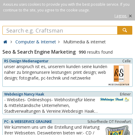
Axxus.eu uses cookies to provide you with the best possible service. If you
continue to the site, you agree to the cookie usage.
×
I agree.
Computer & Internet
Multimedia & internet
Seo & Search Engine Marketing
990
results found
RS Design Medienagentur
Celle
unser anspruch ist es, unserem kunden seine kunden
näher zu bringenunsere leistungen: print design; web
design; fotografie, pc-technik und netzwerke
Webdesign Nancy Haak
Erkner
- Websites- Onlineshops- Webhostingfür kleine
& mittelständische Unternehmen,
Stadtverwaltungen & Vereine.Webdesign Haak
befasst sich mit der Gestaltung von
PC- & WEBSERVICE GRAUNKE
Schorfheide OT Finowfurt
Internetseiten, Domainanmeldung und
Wir kümmern uns um die Erstellung und Wartung
Webhosting. Beachten Sie: Eine gute Website ist
Ihrer Webseiten. Desweiteren bieten wir:- CD /
ein wichtiger Schlüssel zum Erfolg, da das