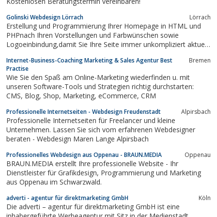
Kostenlosen Beratungstermin vereinbaren!
Golinski Webdesign Lörrach
Lörrach
Erstellung und Programmierung Ihrer Homepage in HTML und
PHPnach Ihren Vorstellungen und Farbwünschen sowie
Logoeinbindung,damit Sie Ihre Seite immer unkompliziert aktuell
halten können.Beratung über Seitenaufteilung, Inhalt und
Internet-Business-Coaching Marketing & Sales Agentur Best
Bremen
empfehlenswerteinteraktive Module.Suchmaschinenoptimierung
Practise
und AnmeldungIhrer Seite bei...
Wie Sie den Spaß am Online-Marketing wiederfinden u. mit
unseren Software-Tools und Strategien richtig durchstarten:
CMS, Blog, Shop, Marketing, eCommerce, CRM
Professionelle Internetseiten - Webdesign Freudenstadt
Alpirsbach
Professionelle Internetseiten für Freelancer und kleine
Unternehmen. Lassen Sie sich vom erfahrenen Webdesigner
beraten - Webdesign Maren Lange Alpirsbach
Professionelles Webdesign aus Oppenau - BRAUN.MEDIA
Oppenau
BRAUN.MEDIA erstellt Ihre professionelle Website - Ihr
Dienstleister für Grafikdesign, Programmierung und Marketing
aus Oppenau im Schwarzwald.
adverti - agentur für direktmarketing GmbH
Köln
Die adverti – agentur für direktmarketing GmbH ist eine
inhabergeführte Werbeagentur mit Sitz in der Medienstadt