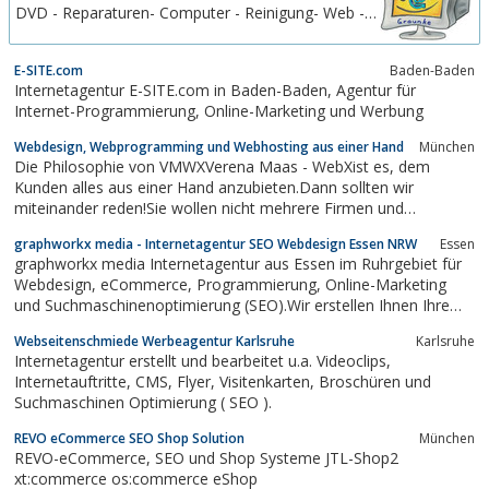
DVD - Reparaturen- Computer - Reinigung- Web -
Internet das Schnellste...
Notdienst- Computer / Web - Beratungen-
Privatlehrgang (Computer und Software)
E-SITE.com
Baden-Baden
Internetagentur E-SITE.com in Baden-Baden, Agentur für
Internet-Programmierung, Online-Marketing und Werbung
Webdesign, Webprogramming und Webhosting aus einer Hand
München
Die Philosophie von VMWXVerena Maas - WebXist es, dem
Kunden alles aus einer Hand anzubieten.Dann sollten wir
miteinander reden!Sie wollen nicht mehrere Firmen und
Ansprechpartner haben.Sie wollen Möglichkeiten und Lösungen
graphworkx media - Internetagentur SEO Webdesign Essen NRW
Essen
aufgezeigt bekommen unddie Umsetzung, sowie die Betreuung
graphworkx media Internetagentur aus Essen im Ruhrgebiet für
in einer zuverlässigen Hand...
Webdesign, eCommerce, Programmierung, Online-Marketing
und Suchmaschinenoptimierung (SEO).Wir erstellen Ihnen Ihre
Responsive Website / Firmenhomepage / Online Shop mit CMS
Webseitenschmiede Werbeagentur Karlsruhe
Karlsruhe
nach den neusten Webdesign-Standards, Web-Usability-
Internetagentur erstellt und bearbeitet u.a. Videoclips,
Richtlinen mit Online-Marketing Ausrichtung.
Internetauftritte, CMS, Flyer, Visitenkarten, Broschüren und
Suchmaschinen Optimierung ( SEO ).
REVO eCommerce SEO Shop Solution
München
REVO-eCommerce, SEO und Shop Systeme JTL-Shop2
xt:commerce os:commerce eShop