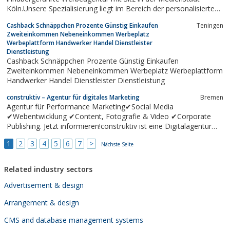
Köln.Unsere Spezialisierung liegt im Bereich der personalisierten
Werbung. Das Besondere an unserer Leistung ist die
Cashback Schnäppchen Prozente Günstig Einkaufen
Teningen
konsequente Anwendung neuster empirischer Erkenntnisse in
Zweiteinkommen Nebeneinkommen Werbeplatz
Kombination mit kreativen Leistungen...
Werbeplattform Handwerker Handel Dienstleister
Dienstleistung
Cashback Schnäppchen Prozente Günstig Einkaufen
Zweiteinkommen Nebeneinkommen Werbeplatz Werbeplattform
Handwerker Handel Dienstleister Dienstleistung
construktiv – Agentur für digitales Marketing
Bremen
Agentur für Performance Marketing✔Social Media
✔Webentwicklung ✔Content, Fotografie & Video ✔Corporate
Publishing. Jetzt informieren!construktiv ist eine Digitalagentur
mit rund 80 Mitarbeitern an den Standorten Bremen und Berlin.
1
2
3
4
5
6
7
>
Zu unseren Kunden zählen Marken und Unternehmen wie
Nächste Seite
congstar, Pizza Hut, cyberport,...
Related industry sectors
Advertisement & design
Arrangement & design
CMS and database management systems