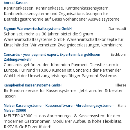
boreal-Kassen
Kantinenkassen, Kantinenkasse, Kantinenkassensystem,
Kantinenkassensysteme und Organisationslösungen für
Betriebsgastronomie auf Basis vorhandener Ausweissysteme
Signum Warenwirtschaftssysteme GmbH
Darmstadt
Schon seit mehr als 30 Jahren bietet die Signum
Warenwirtschaftssysteme GmbH Warenwirtschaftskonzepte für
Einzelhändler. Wir vernetzen Zweigniederlassungen, kombinieren
Kassensysteme, gliedern Webshops ein und ermöglichen eine
Concardis - your payment expert. Experte im bargeldlosen
Eschborn
lückenlose Abbildung von logistischen Prozessen. Im Bereich der
Zahlungsverkehr
Unternehmensprozesse und Logistik bieten...
Concardis gehört zu den führenden Payment-Dienstleistern in
Europa. Für rund 110.000 Kunden ist Concardis der Partner der
Wahl bei der Umsetzung leistungsfähiger Payment-Systeme.
Kamphenkel Kassensysteme GmbH
Hillerse
Ihr Rundumservice für Kassensysteme - Jetzt anrufen & beraten
lassen!
Melzer Kassensysteme - Kassensoftware - Abrechnungssysteme -
Stans
Melzer X3000
MELZER X3000 ist das Abrechnungs- & Kassensystem für den
modernen Gastronomen. Modularer Aufbau & hohe Flexibilität,
RKSV & GoBD zertifiziert!