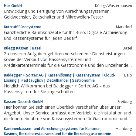
Kassenzubehör wie beispielsweise Thermorollen zu güntigen
Hör GmbH
Königs Wusterhausen
Discount-Preisen.Ob Gastronomiekasse oder Restaurantkasse,
Entwicklung und Fertigung von Abrechnungssystemen,
bei https://www.kassen-handel-discount.ch...
Geldwechsler, Zeitschalter und Mikrowellen-Tester
Kuttruff Bürosysteme
Markdorf
Ganzheitliche Raumkonzepte für Ihr Büro. Digitale Archivierung
und Kassensysteme für jeden Bedarf.
Rüegg Kassen | Basel
Basel
Zu unseren Aufgaben gehören verschiedene Dienstleistungen
sowie der Verkauf von Kassensystemen und
Kreditkartenterminals für die Gastronomie und den Einzelhandel.
Zusätzlich verkaufen wir verschiedenste Büroartikel und liefern
Baldegger + Sortec AG | Kassenlösung | Kassensystem | Cloud-
Belp
Ihnen diese auch direkt bis vor die Haustür.
Lösung | iPad tauglich | Detailhandel |Gastronomie
Herzlich Willkommen bei Baldegger + Sortec AG – das
Kassensystem für Sie zugeschnitten!
Kassen-Dietrich GmbH
Freiburg
Hier können Sie sich einen Überblick verschaffen über unser
Angebot. Unser Service umfasst den Vertrieb, die Installation und
die Inbetriebnahme von Kassensystemen für Gastronomie und
Handel, angefangen von Registrierkassen für das
Kantinenkassen- und Abrechnungssysteme für Kantinen,
Hamburg
Einzelhandelsgeschäft bis hin zu vernetzten PC-Kassensystemen
Kasinos, Betriebsrestaurants und für die Betriebsgastronomie -
mit Touchkassen,...