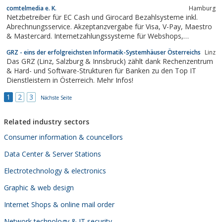
Nachlassverwaltung/Erbteilung.
comtelmedia e. K.
Hamburg
Netzbetreiber für EC Cash und Girocard Bezahlsysteme inkl.
Abrechnungsservice. Akzeptanzvergabe für Visa, V-Pay, Maestro
& Mastercard. Internetzahlungssysteme für Webshops,
Zahlungssysteme für den Versandhandel
GRZ - eins der erfolgreichsten Informatik-Systemhäuser Österreichs
Linz
Das GRZ (Linz, Salzburg & Innsbruck) zählt dank Rechenzentrum
& Hard- und Software-Strukturen für Banken zu den Top IT
Dienstleistern in Österreich. Mehr Infos!
1
2
3
Nächste Seite
Related industry sectors
Consumer information & councellors
Data Center & Server Stations
Electrotechnology & electronics
Graphic & web design
Internet Shops & online mail order
Network technology & IT security