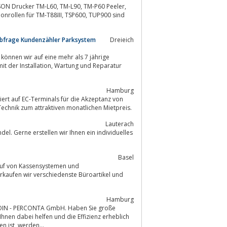
60, TM-L90, TM-P60 Peeler,
abfrage Kundenzähler Parksystem
Dreieich
können wir auf eine mehr als 7 jährige
Hamburg
iert auf EC-Terminals für die Akzeptanz von
Technik zum attraktiven monatlichen Mietpreis.
Lauterach
el. Gerne erstellen wir Ihnen ein individuelles
Basel
auf von Kassensystemen und
erkaufen wir verschiedenste Büroartikel und
Hamburg
steigern - schauen Sie sich unsere Lösungen an. Da SCAN COIN weltweit vertreten ist, werden...