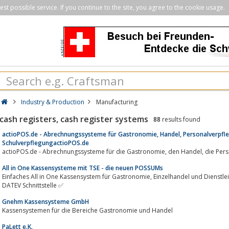
st possible service. If you continue to the site, you agree to the cookie usage.
Industry & Production
Manufacturing
cash registers, cash register systems
88
results found
actioPOS.de - Abrechnungssysteme für Gastronomie, Handel, Personalverpfl
SchulverpflegungactioPOS.de
actioPOS.de - Abre
All in One Kassensysteme mit TSE - die neuen POSSUMs
Einfaches All in One Kassensystem für Gastronomie, Einzelhandel und Dienstleister ✅ 100% finanzamtkonform mit TSE &
DATEV Schnittstelle ✅
Gnehm Kassensysteme GmbH
Kassensystemen für die Bereiche Gastronomie und Handel
PaLett e.K.