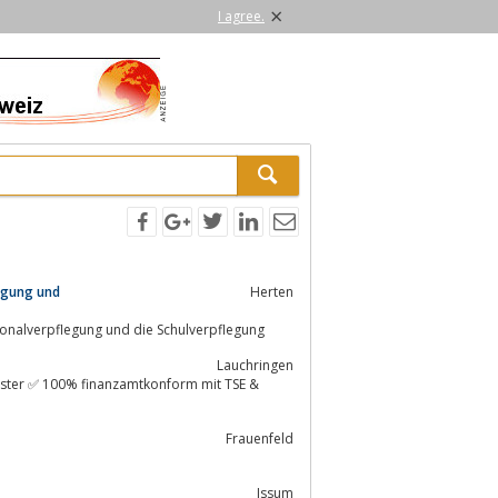
×
I agree.
egung und
Herten
chnungssysteme für die Gastronomie, den Handel, die Personalverpflegung und die Schulverpflegung
Lauchringen
Frauenfeld
Issum