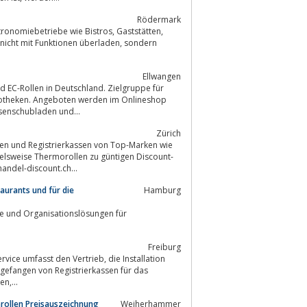
Rödermark
t mit Funktionen überladen, sondern
Ellwangen
eben Kassenrollen auch Kassenhardware wie Bondrucker, Kassenschubladen und...
Zürich
ei https://www.kassen-handel-discount.ch...
aurants und für die
Hamburg
Freiburg
t den Vertrieb, die Installation
n,...
rollen Preisauszeichnung
Weiherhammer