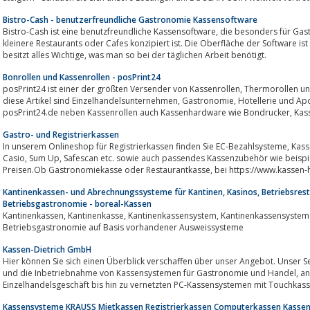
Bistro-Cash - benutzerfreundliche Gastronomie Kassensoftware
Bistro-Cash ist eine benutzfreundliche Kassensoftware, die besonders für Gastronomiebetriebe wie Bistros, Gaststätten,
kleinere Restaurants oder Cafes konzipiert ist. Die Oberfläche der Software ist nich
besitzt alles Wichtige, was man so bei der täglichen Arbeit benötigt.
Bonrollen und Kassenrollen - posPrint24
posPrint24 ist einer der größten Versender von Kassenrollen, Thermorollen und EC-Rollen in Deutschland. Zielgruppe für
diese Artikel sind Einzelhandelsunternehmen, Gastronomie, Hotellerie und Apotheken. Angeboten werden im Onlineshop
posPrint24.de n
Gastro- und Registrierkassen
In unserem Onlineshop für Registrierkassen finden Sie EC-Bezahlsysteme, Kassen und Registrierkassen von Top-Marken wie
Casio, Sum Up, Safescan etc. sowie auch passendes Kassenzubehör wie beispielsweise Thermorollen zu güntigen Discount-
Preisen.Ob Gastronomiekasse oder Restaurantkasse, b
Kantinenkassen- und Abrechnungssysteme für Kantinen, Kasinos, Betriebsrest
Betriebsgastronomie - boreal-Kassen
Kantinenkassen, Kantinenkasse, Kantinenkassensystem, Kantinenkassensysteme und Organisationslösungen für
Betriebsgastronomie auf Basis vorhandener Ausweissysteme
Kassen-Dietrich GmbH
Hier können Sie sich einen Überblick verschaffen über unser Angebot. Unser Service umfass
und die Inbetriebnahme von Kassensystemen für Gastronomie und Handel, angefangen von Registrierkassen für das
Einzelhandelsgeschäft bis hin zu vernetzten PC-Kassensystemen mit Touchkasse
Kassensysteme KRAUSS Mietkassen Registrierkassen Computerkassen Kassen