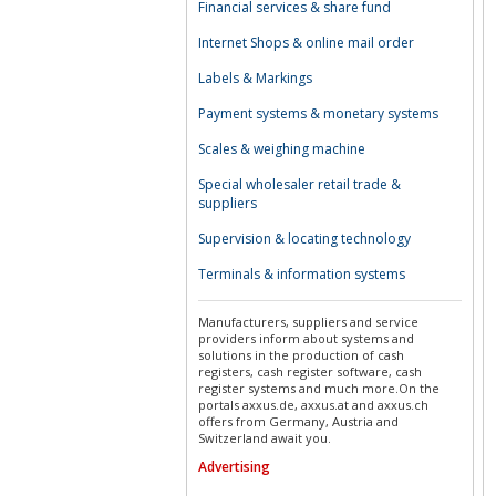
Financial services & share fund
Internet Shops & online mail order
Labels & Markings
Payment systems & monetary systems
Scales & weighing machine
Special wholesaler retail trade &
suppliers
Supervision & locating technology
Terminals & information systems
Manufacturers, suppliers and service
providers inform about systems and
solutions in the production of cash
registers, cash register software, cash
register systems and much more.On the
portals axxus.de, axxus.at and axxus.ch
offers from Germany, Austria and
Switzerland await you.
Advertising