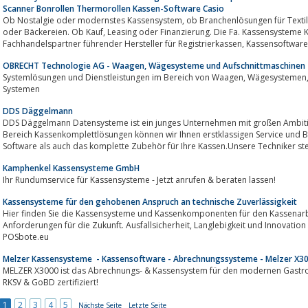
Scanner Bonrollen Thermorollen Kassen-Software Casio
Ob Nostalgie oder modernstes Kassensystem, ob Branchenlösungen für Textil, Facheinzelhandel, Lebensmittel, Gastronomie
oder Bäckereien. Ob Kauf, Leasing oder Finanzierung. Die Fa. Kassensysteme KRAUSS ist Ihr kompetenter
OBRECHT Technologie AG - Waagen, Wägesysteme und Aufschnittmaschinen
Systemlösungen und Dienstleistungen im Bereich von Waagen, Wägesystemen, Aufschnittmaschinen, Kassen und POS-
Systemen
DDS Däggelmann
DDS Däggelmann Datensysteme ist ein junges Unternehmen mit großen Ambitio
Bereich Kassenkomplettlösungen können wir Ihnen erstklassigen Service und Be
Software als auch das komplette Zubehör für Ihre Kassen.Unsere Techniker st
Kamphenkel Kassensysteme GmbH
Ihr Rundumservice für Kassensysteme - Jetzt anrufen & beraten lassen!
Kassensysteme für den gehobenen Anspruch an technische Zuverlässigkeit
Hier finden Sie die Kassensysteme und Kassenkomponenten für den Kassenarbeitsplatz der G
Anforderungen für die Zukunft. Ausfallsicherheit, Langlebigkeit und Innovation prägen die Lösungen im Vertrieb von
POSbote.eu
Melzer Kassensysteme - Kassensoftware - Abrechnungssysteme - Melzer X3
MELZER X3000 ist das Abrechnungs- & Kassensystem für den modernen Gastron
RKSV & GoBD zertifiziert!
1
2
3
4
5
Nächste Seite
Letzte Seite