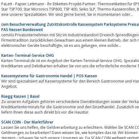
PaLett - Papier Lettmann - Ihr Etiketten-Projekt-Partner. Thermoetiketten für EPSON Drucker TM-L
Star TSP700, Star Micronics TSP800, TSP 400, Seiko SLP, Thermo-Kassenrollen, Bonrollen für TM-T88III, TSP600, TUP900 sind
eine unserer Spezialitäten. Wir sind gerne bereit, Sie in momentanen oder...
cem Besucherverwaltung Zutrittskontrolle Kassensystem Parksysteme Preis
PAS Hessen Bundesweit
cemAls Privatunternehmen mit Sitz im Industriestandort Dreieich-Sprendlingen 
Firmentradition zurückblicken.Gewachsen aus einem kleinen Betrieb, der sich mit der Installation, Wartung und Reparatur
elektronischer Geräte beschäftigte, ist es uns gelungen, eine solide...
Karten-Terminal-Service OHG
Karten-Terminal.de ist ein Angebot der Karten-Terminal-Service OHG. Spezialis
Kreditkarten und Debitkarten erhalten Sie von uns die erforderliche moderne 
Kassensysteme für Gastronomie Handel | POS Kassen
Wir sind spezialisiert auf Kassensysteme für den Bereich Gastronomie und Hand
Angebot.
Rüegg Kassen | Basel
Zu unseren Aufgaben gehören verschiedene Dienstleistungen sowie der Verk
Kreditkartenterminals für die Gastronomie und den Einzelhandel. Zusätzlich v
liefern Ihnen diese auch direkt bis vor die Haustür.
SCAN COIN - Der Marktführer
Lassen Sie uns helfen, die Geldverarbeitung zu erleichtern. Wählen Sie SCAN COIN - PERCONTA GmbH. Haben Sie große
Geldmengen zu bearbeiten? Dann wissen Sie, wie komplex das ist. Wir können Ihnen dabei helfen und die Effizienz erheblich