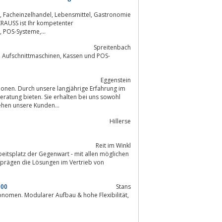
Fachhandelspartner führender Hersteller für Registrierkassen, Kassensoftware, POS-Systeme,...
Spreitenbach
Eggenstein
nen. Durch unsere langjährige Erfahrung im
ratung bieten. Sie erhalten bei uns sowohl
ehen unsere Kunden...
Hillerse
Reit im Winkl
egenwart - mit allen möglichen
000
Stans
omen. Modularer Aufbau & hohe Flexibilität,