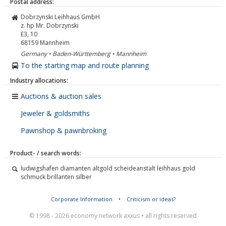
Postal address:
Dobrzynski Leihhaus GmbH
z. hp Mr. Dobrzynski
E3, 10
68159
Mannheim
Germany • Baden-Württemberg • Mannheim
To the starting map and route planning
Industry allocations:
Auctions & auction sales
Jeweler & goldsmiths
Pawnshop & pawnbroking
Product- / search words:
ludwigshafen diamanten altgold scheideanstalt leihhaus gold
schmuck brillanten silber
Corporate Information
•
Criticism or ideas?
© 1998 - 2026 economy network axxus • all rights reserved