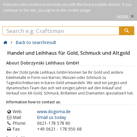
Axxus.eu uses cookies to provide you with the best possible service. If you
continue to the site, you agree to the cookie usage.
×
I agree.
Back to searchresult
Handel und Leihhaus für Gold, Schmuck und Altgold
About Dobrzynski Leihhaus GmbH
Bei der Dobrzynski Leihhaus GmbH können Sie Ihr Gold und andere
Edelmetalle in Form von Barren, Münzen oder Schmuck zu
Tageshöchstkursen in bares Geld umwandeln. Wir sind ein junges und
dynamisches Team das sich seit einigen Jahren auf den Ankauf und
Verkauf von Alt-Gold, Schmuck, Brillanten und Diamanten spezialisiert hat.
Information how to contact us:
Web:
www.dogoma.de
Mail:
Email us today
Phone:
0621-178 578 80
Fax:
+49 0621 - 178 950 68