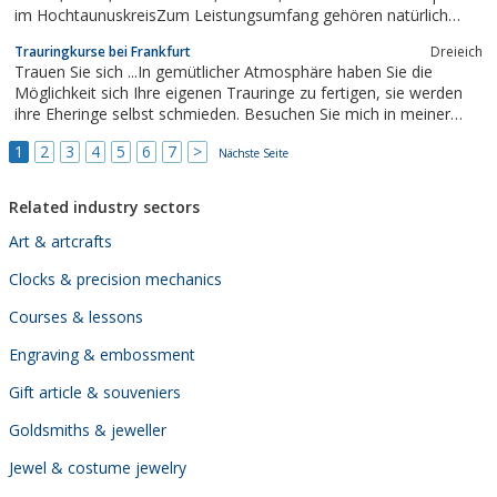
im HochtaunuskreisZum Leistungsumfang gehören natürlich
auch Schmuck-Reparaturen aller Art, Schmuckaufarbeitungen,
Trauringkurse bei Frankfurt
Dreieich
Schätzungen und Umarbeitungen.
Trauen Sie sich ...In gemütlicher Atmosphäre haben Sie die
Möglichkeit sich Ihre eigenen Trauringe zu fertigen, sie werden
ihre Eheringe selbst schmieden. Besuchen Sie mich in meiner
Goldschmiede, mit oder noch ohne eigene Vorstellungen, über
1
2
3
4
5
6
7
>
das Aussehen Ihrer Eheringe. In einem Vorgespräch suchen Sie
Nächste Seite
sich das Material ihrer...
Related industry sectors
Art & artcrafts
Clocks & precision mechanics
Courses & lessons
Engraving & embossment
Gift article & souveniers
Goldsmiths & jeweller
Jewel & costume jewelry