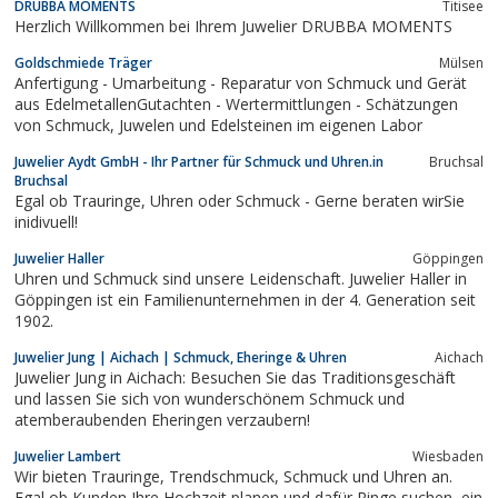
DRUBBA MOMENTS
Titisee
Herzlich Willkommen bei Ihrem Juwelier DRUBBA MOMENTS
Goldschmiede Träger
Mülsen
Anfertigung - Umarbeitung - Reparatur von Schmuck und Gerät
aus EdelmetallenGutachten - Wertermittlungen - Schätzungen
von Schmuck, Juwelen und Edelsteinen im eigenen Labor
Juwelier Aydt GmbH - Ihr Partner für Schmuck und Uhren.in
Bruchsal
Bruchsal
Egal ob Trauringe, Uhren oder Schmuck - Gerne beraten wirSie
inidivuell!
Juwelier Haller
Göppingen
Uhren und Schmuck sind unsere Leidenschaft. Juwelier Haller in
Göppingen ist ein Familienunternehmen in der 4. Generation seit
1902.
Juwelier Jung | Aichach | Schmuck, Eheringe & Uhren
Aichach
Juwelier Jung in Aichach: Besuchen Sie das Traditionsgeschäft
und lassen Sie sich von wunderschönem Schmuck und
atemberaubenden Eheringen verzaubern!
Juwelier Lambert
Wiesbaden
Wir bieten Trauringe, Trendschmuck, Schmuck und Uhren an.
Egal ob Kunden Ihre Hochzeit planen und dafür Ringe suchen, ein