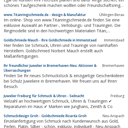
schönes Taufgeschenk machen wolllen oder Freundschaftsringe
oder eine schicke Uhr suchen. Bei uns finden Sie garantiert das
www.Titanringschmiede.de - design & Manufaktur
Ühlingen-Berau
Passende für jeden Geschmack und für jeden Geldbeutel.
Im online- Shop von www.Titanringschmiede.de finden Sie eine
Interessierte finden nähere...
exklusive Auswahl an Partner-, Verlobungs- und Trauringen. Die
Ringmodelle sind in den hochwertigen Materialien Titan,
Gelbgold oder Weißgold erhältlich und werden in sorgfältiger
Goldschmiede Mauch - Ihre Goldschmiede in Immenstaad
Immenstaad
Handarbeit in der gewählten Ringgröße angefertigt.Auf Wunsch
Hier finden Sie Schmuck, Uhren und Trauringe von namhaften
des Kunden können die...
Herstellern. Goldschmied Norbert Mauch erstellt auch
Maßanfertigungen.
Ihr freundlicher Juwelier in Bremerhaven-Neu: Aktionen &
Bremerhaven
Überraschungen
Finden Sie Ihr neues Schmuckstück & einzigartige Geschenkideen
bei Schulz Juweliere in Bremerhaven. Wir freuen uns auf Ihren
Besuch.
Juwelier Freiburg für Schmuck & Uhren - Seilnacht
Freiburg
Vielzahl an hochwertigem Schmuck, Uhren & Trauringen ✔
Reparaturen im Haus ✔ Marken wie Junghans, Zenith & Co
Schmuckdesign Groh - Goldschmiede Ricarda Groh
Neu-Anspach
Einzelanfertigung von Schmuck nach Kundenwunsch aus Gold,
Perlen, Platin, Silber - schön, exklusiv, individuell - Neu-Anspach