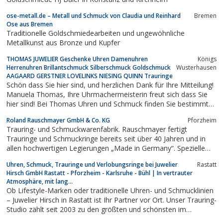
ose-metall.de – Metall und Schmuck von Claudia und Reinhard
Bremen
Ose aus Bremen
Traditionelle Goldschmiedearbeiten und ungewöhnliche
Metallkunst aus Bronze und Kupfer
THOMAS JUWELIER Geschenke Uhren Damenuhren
Königs
Herrenuhren Brillantschmuck Silberschmuck Goldschmuck
Wusterhausen
AAGAARD GERSTNER LOVELINKS NIESING QUINN Trauringe
Schön dass Sie hier sind, und herzlichen Dank für Ihre Mitteilung!
Manuela Thomas, Ihre Uhrmachermeisterin freut sich dass Sie
hier sind! Bei Thomas Uhren und Schmuck finden Sie bestimmt
das, was Ihr Herz begehrt.
Roland Rauschmayer GmbH & Co. KG
Pforzheim
Trauring- und Schmuckwarenfabrik. Rauschmayer fertigt
Trauringe und Schmuckringe bereits seit über 40 Jahren und in
allen hochwertigen Legierungen „Made in Germany“. Spezielle
Punzierung ist die „Glückstaubenprägung“.Zusätzlich stellt die
Uhren, Schmuck, Trauringe und Verlobungsringe bei Juwelier
Rastatt
Firma Star Creations International, die Tochterfirma von
Hirsch GmbH Rastatt - Pforzheim - Karlsruhe - Bühl | In vertrauter
Rauschmayer aus Hong Kong...
Atmosphäre, mit lang...
Ob Lifestyle-Marken oder traditionelle Uhren- und Schmucklinien
– Juwelier Hirsch in Rastatt ist Ihr Partner vor Ort. Unser Trauring-
Studio zählt seit 2003 zu den größten und schönsten im
südbadischen Raum.