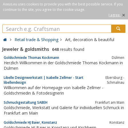
Axxus.eu uses cookies to provide you with the best possible service. If you
continue to the site, you agree to the cookie usage.
×
I agree.
Retail trade & Shopping
Art, decoration & beautiful
Jeweler & goldsmiths
648
results found
Goldschmiede Thomas Kockmann
Dülmen
Herzlich Willkommen in der Goldschmiede Thomas Kockmann in
Dülmen
Libelle Designwerkstatt | Isabelle Zellmer - Start
Ebersburg -
libellendesign
Schmalnau
Willkommen auf der Homepage von Isabelle Zellmer -
Goldschmiedin & Fotodesignerin
Schmuckgestaltung SABEH
Frankfurt am Main
Goldschmiede, Werkstatt und Galerie für individuellen Schmuck in
Frankfurt am Main
Goldschmiede HJ Baier, Konstanz
Konstanz
Goldschmiede HJ Baier in Konstanz und Kirchheim