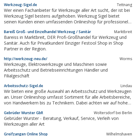
Werkzeug-Sigel.de
Tettnang
Wer einen Fachanbieter für Werkzeuge aller Art sucht, der ist bei
Werkzeug Sigel bestens aufgehoben. Werkzeug Sigel bietet
seinen Kunden einen umfassenden Onlineshop für professionelle
Produkte im Bereich Handwerk und Mechanik. Egal ob
Bareiß Groß- und Einzelhandel Werkzeug / Sanitär
Marktbreit
Handwerker, Mechaniker oder Techniker – auf der Suche nach
Bareiss in Marktbreit, DER Profi-Großhandel für Werkzeug und
hochwertigem, aber dennoch...
Sanitär. Auch für Privatkunden! Einziger Festool Shop in Shop
Partner in der Region.
http://werkzeug-neu.de/
Worms
Werkzeuge, Elektrowerkzeuge und Maschinen sowie
Arbeitsschutz und Betriebseinrichtungen Händler und
Filialgeschäft
Arbeitsschutz-Sigel.de
Lindau
Wir bieten eine große Auswahl an Arbeitsschutz und Werkzeugen
an. Unser Onlineshop umfasst Sortiment für alle Arbeitsbereiche,
von Handwerkern bis zu Technikern. Dabei achten wir auf hohe
Qualiät und Sicherheit unserer Produkte. Alle weiteren
Gebrüder Wurster GbR
Woltersdorf bei Berlin
Informationen und Wissenswertes zum Shop und den
Gebrüder Wurster - Beratung, Verkauf, Service, Verleih von
angebotenen Artikeln, findet man auf...
Werkzeugen aller Art
Greifzangen Online Shop
Wilhelmshaven