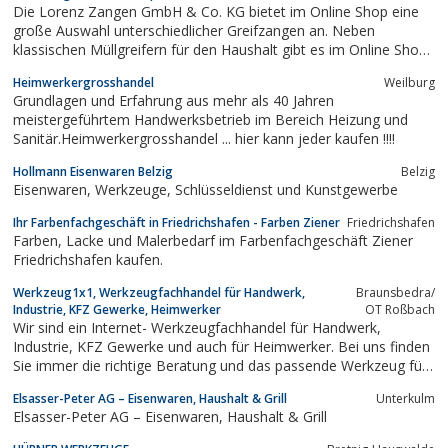
Die Lorenz Zangen GmbH & Co. KG bietet im Online Shop eine
große Auswahl unterschiedlicher Greifzangen an. Neben
klassischen Müllgreifern für den Haushalt gibt es im Online Shop
auch Wartungszangen für den industriellen Gebrauch oder
Heimwerkergrosshandel
Weilburg
Spezialgreifzangen für individuelle Bedürfnisse.
Grundlagen und Erfahrung aus mehr als 40 Jahren
meistergeführtem Handwerksbetrieb im Bereich Heizung und
Sanitär.Heimwerkergrosshandel ... hier kann jeder kaufen !!!!
Hollmann Eisenwaren Belzig
Belzig
Eisenwaren, Werkzeuge, Schlüsseldienst und Kunstgewerbe
Ihr Farbenfachgeschäft in Friedrichshafen - Farben Ziener
Friedrichshafen
Farben, Lacke und Malerbedarf im Farbenfachgeschäft Ziener
Friedrichshafen kaufen.
Werkzeug1x1, Werkzeugfachhandel für Handwerk,
Braunsbedra/
Industrie, KFZ Gewerke, Heimwerker
OT Roßbach
Wir sind ein Internet- Werkzeugfachhandel für Handwerk,
Industrie, KFZ Gewerke und auch für Heimwerker. Bei uns finden
Sie immer die richtige Beratung und das passende Werkzeug für
Ihre spezielle Anwendung!Werkzeuge online Kaufen:Unser
Elsasser-Peter AG – Eisenwaren, Haushalt & Grill
Unterkulm
Werkzeug Onlineshop umfasst jegliche Handwerkzeuge
Elsasser-Peter AG – Eisenwaren, Haushalt & Grill
bekannter Markenhersteller, wie zum...