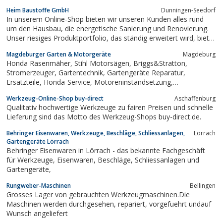
Produkte in größeren Mengen einkaufen.
Heim Baustoffe GmbH
Dunningen-Seedorf
In unserem Online-Shop bieten wir unseren Kunden alles rund
um den Hausbau, die energetische Sanierung und Renovierung.
Unser riesiges Produktportfolio, das ständig erweitert wird, bietet
Produkte aus den Bereichen Baustoffe, Dämmstoffe,
Magdeburger Garten & Motorgeräte
Magdeburg
Werkzeuge, Ökologische Baustoffe, Zubehör, uvm. Somit
Honda Rasenmäher, Stihl Motorsägen, Briggs&Stratton,
können wir leistungsstarke...
Stromerzeuger, Gartentechnik, Gartengeräte Reparatur,
Ersatzteile, Honda-Service, Motoreninstandsetzung,
Fachhändler,
Werkzeug-Online-Shop buy-direct
Aschaffenburg
Qualitativ hochwertige Werkzeuge zu fairen Preisen und schnelle
Lieferung sind das Motto des Werkzeug-Shops buy-direct.de.
Behringer Eisenwaren, Werkzeuge, Beschläge, Schliessanlagen,
Lörrach
Gartengeräte Lörrach
Behringer Eisenwaren in Lörrach - das bekannte Fachgeschäft
für Werkzeuge, Eisenwaren, Beschläge, Schliessanlagen und
Gartengeräte,
Rungweber-Maschinen
Bellingen
Grosses Lager von gebrauchten Werkzeugmaschinen.Die
Maschinen werden durchgesehen, repariert, vorgefuehrt undauf
Wunsch angeliefert