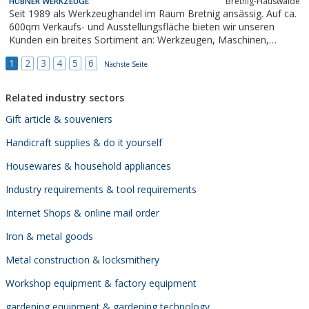
HÜBNER WERKZEUGE
Bretnig-Hauswalde
Seit 1989 als Werkzeughandel im Raum Bretnig ansässig. Auf ca.
600qm Verkaufs- und Ausstellungsfläche bieten wir unseren
Kunden ein breites Sortiment an: Werkzeugen, Maschinen,
Drucklufttechnik, Schweiß- und Industrietechnik, Normteile
1
2
3
4
5
6
etc.BERATUNG * VERKAUF * MIETPARK * REPARATURSERVICE
Nächste Seite
und vieles mehr.NEU in unserem...
Related industry sectors
Gift article & souveniers
Handicraft supplies & do it yourself
Housewares & household appliances
Industry requirements & tool requirements
Internet Shops & online mail order
Iron & metal goods
Metal construction & locksmithery
Workshop equipment & factory equipment
gardening equipment & gardening technology