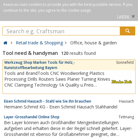
Axxus.eu uses cookies to provide you with the best possible service. If you
continue to the site, you agree to the cookie usage.
×
I agree.
Retail trade & Shopping
Office, house & garden
Tool need & handyman
120
results found
Werkzeug Shop Marken Tools für Holz,-
Sonnefeld
Kunststoffbearbeitung Bayern
Tools and BrandTools CNC Woodworking Plastics
Processing Drills Routers Saws Planer Turning Knives
CNC Clamping Technology 1A Quality u.Preis
zuverlässig. Aigner safety technology for
professional woodworking Aigner safety and working
Eisen Schmid Hausach - Stahl wie Sie ihn brauchen
Hausach
devices have proven themselves for years in the
Hermann Schmid KG - Eisen Schmid Hausach Stahhandel
demanding processing of wood. Wherever
precision,...
Layer-Grosshandel Online Shop
Tettnang
Bei Layer können auch Großhändler Mengenbestellungen
aufgeben und erhalten diese in der Regel schnell geliefert. Layer-
Grosshandel ist ebenso für Großabnehmer geeignet, die