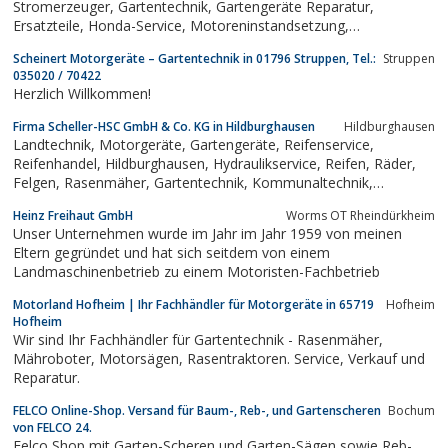
Stromerzeuger, Gartentechnik, Gartengeräte Reparatur,
Ersatzteile, Honda-Service, Motoreninstandsetzung,
Fachhändler,
Scheinert Motorgeräte – Gartentechnik in 01796 Struppen, Tel.:
Struppen
035020 / 70422
Herzlich Willkommen!
Firma Scheller-HSC GmbH & Co. KG in Hildburghausen
Hildburghausen
Landtechnik, Motorgeräte, Gartengeräte, Reifenservice,
Reifenhandel, Hildburghausen, Hydraulikservice, Reifen, Räder,
Felgen, Rasenmäher, Gartentechnik, Kommunaltechnik,
Ersatzteile, Kärcher, Deutz, Stihl, Sommerreifen, Winterreifen,
Heinz Freihaut GmbH
Worms OT Rheindürkheim
Traktorreifen, LKW-Reifen, Traktorreparatur, Bagger Vermietung,
Unser Unternehmen wurde im Jahr im Jahr 1959 von meinen
Traktor,...
Eltern gegründet und hat sich seitdem von einem
Landmaschinenbetrieb zu einem Motoristen-Fachbetrieb
Motorland Hofheim | Ihr Fachhändler für Motorgeräte in 65719
Hofheim
Hofheim
Wir sind Ihr Fachhändler für Gartentechnik - Rasenmäher,
Mähroboter, Motorsägen, Rasentraktoren. Service, Verkauf und
Reparatur.
FELCO Online-Shop. Versand für Baum-, Reb-, und Gartenscheren
Bochum
von FELCO 24.
Felco Shop mit Garten-Scheren und Garten-Sägen sowie Reb-