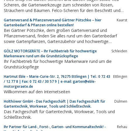
Scheren, die Gartenwerkzeuge zum schneiden von Rosen,
Sträuchern und Bäumen. Felco-Scheren für den Beschnitt und
Verschnitt im Felcoshop per Verdand bestellen.
Gartenversand & Pflanzenversand Gärtner Pötschke – hier
Kaarst
Gartenbedarf & Pflanzen online bestellen!
Bei Gärtner Pötschke, dem großen Gartenversand und
Pflanzenversand, finden Sie alles rund um den Gartenbedarf
sowie Gartenpflanzen, Gartenzubehör und hochwertige
Gartengeräte – hier Pflanzen online bestellen
GÖLZ MOTORGERÄTE – Ihr Fachbetrieb für hochwertige
Schleiden
Markenware rund um die Grundstückspflege
Ihr Fachbetrieb für hochwertige Markenware rund um die
Grundstückspflege
Hartmut Eble – Marie-Curie-Str. 2, 76275 Ettlingen | Tel.: 0 72 43
Ettlingen
/ 12 77 8 | Fax: 0 72 43 / 30 57 9 | e-mail: garten@eble-
motorgeraete.de
Willkommen auf den Internetseiten
Holthöwer GmbH - Das Fachgeschäft | Das Fachgeschäft für
Dülmen
Gartentechnik, Workwear, Tools und Schließtechnik.
Das Fachgeschäft für Gartentechnik, Workwear, Tools und
Schließtechnik.
Ihr Partner für Land-, Forst-, Garten- und Kommunaltechnik! -
Rehau