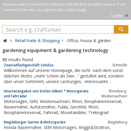
Axxus.eu uses cookies to provide you with the best possible service. If you
continue to the site, you agree to the cookie usage.
×
I agree.
Retail trade & Shopping
Office, house & garden
gardening equipment & gardening technology
92
results found
Zweiradfachgeschäft Schulze
Schmölln
Willkommen auf unserer Homepage, die nicht nach dem sonst
üblichen Motto „mehr Schein als Sein…“ gestaltet wird, sondern
über unser Sortiment, unsere Leistungen, interessante
Angebote und Aktionen informieren soll. Wir freuen uns über
Internetangebot von Stefan Gilbert * Motorgeräte
Ehrenberg-
Ihren Besuch in unserem Geschäft in Schmölln, direkt auf dem
und Fahrräder
Wüstensachsen
Markt (Parkplätze...
Motorsägen, Stihl, Wüstensachsen, Rhön, Biosphärenreservat,
Rasenmäher, Aufsitzmäher, Fulda, Gersfeld, Rhön,
Biosphärenreservat, Fahrrad, Mountainbike, Trekingrad
Magdeburger Garten & Motorgeräte
Magdeburg
Honda Rasenmäher, Stihl Motorsägen, Briggs&Stratton,