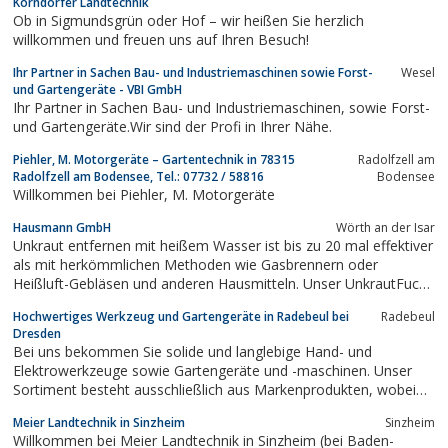
Korndörfer Landtechnik
Ob in Sigmundsgrün oder Hof – wir heißen Sie herzlich
willkommen und freuen uns auf Ihren Besuch!
Ihr Partner in Sachen Bau- und Industriemaschinen sowie Forst-
Wesel
und Gartengeräte - VBI GmbH
Ihr Partner in Sachen Bau- und Industriemaschinen, sowie Forst-
und Gartengeräte.Wir sind der Profi in Ihrer Nähe.
Piehler, M. Motorgeräte – Gartentechnik in 78315
Radolfzell am
Radolfzell am Bodensee, Tel.: 07732 / 58816
Bodensee
Willkommen bei Piehler, M. Motorgeräte
Hausmann GmbH
Wörth an der Isar
Unkraut entfernen mit heißem Wasser ist bis zu 20 mal effektiver
als mit herkömmlichen Methoden wie Gasbrennern oder
Heißluft-Gebläsen und anderen Hausmitteln. Unser UnkrautFuchs
arbeitet mit konstant geregelten Heißwasser (Temperatur über
Hochwertiges Werkzeug und Gartengeräte in Radebeul bei
Radebeul
90°). Unsere patentierte Regelung gewährleistet eine
Dresden
gleichbleibende Temperatur nahe dem...
Bei uns bekommen Sie solide und langlebige Hand- und
Elektrowerkzeuge sowie Gartengeräte und -maschinen. Unser
Sortiment besteht ausschließlich aus Markenprodukten, wobei
wir nur die Werkzeuge und Maschinen anbieten, die wir auch
Meier Landtechnik in Sinzheim
Sinzheim
selber in unserer Werkstatt geprüft haben. Des Weiteren
Willkommen bei Meier Landtechnik in Sinzheim (bei Baden-
vermieten wir auch Werkzeuge und Maschinen an...