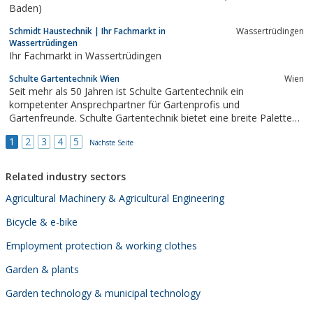
Baden)
Schmidt Haustechnik | Ihr Fachmarkt in
Wassertrüdingen
Wassertrüdingen
Ihr Fachmarkt in Wassertrüdingen
Schulte Gartentechnik Wien
Wien
Seit mehr als 50 Jahren ist Schulte Gartentechnik ein
kompetenter Ansprechpartner für Gartenprofis und
Gartenfreunde. Schulte Gartentechnik bietet eine breite Palette
an Profigeräten und Serviceleistungen. Vom Mähen im Sommer
1
2
3
4
5
bis zur Schneeräumung im Winter. Ob Privatkunde, Gewerbe,
Nächste Seite
Gemeinde oder Kunden mit speziellen...
Related industry sectors
Agricultural Machinery & Agricultural Engineering
Bicycle & e-bike
Employment protection & working clothes
Garden & plants
Garden technology & municipal technology