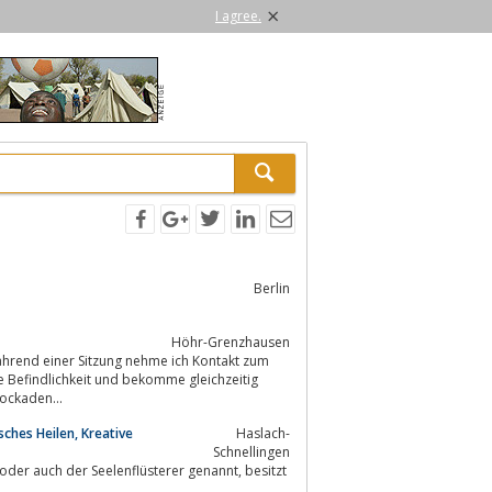
×
I agree.
Berlin
Höhr-Grenzhausen
 Während einer Sitzung nehme ich Kontakt zum
e Befindlichkeit und bekomme gleichzeitig
 der geistigen Welt, welche ich weitergebe. Geistheilung hilft, Blockaden...
ches Heilen, Kreative
Haslach-
Schnellingen