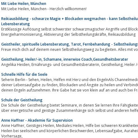
Mit Liebe Heilen, München
Mit Liebe Heilen, München - Herzlich willkommen!
Reikiausbildung - schwarze Magie + Blockaden wegmachen - kann Selbstheilun
Lebensberatung
Erstklassige Auflösung selbst schwerster schwarzmagischer Angriffe und Bloc
Energieharmonisierung, Aktivierung der Selbstheilungskräfte, Reikiausbildung
Geistheiler, spirituelle Lebensberatung, Tarot, Fernbehandung - Selbstheilu
Freue mich dich auf deinem neuen Selbstheilungsweg zu begleiten. Alles mit v
Geistheilung, Heiler/-in, Schamane, innerwise Coach,Gesundheitsberater
Schnelle Hilfe für die Seele
Seherin Berlin - Sehen, Heilen, Helfen mit Herz und den EngelnAls Channelmedium, hilft dir Sabrina dein Karma zu lösen, zu
deiner Lebensaufgabe zu finden, Blockaden und Ängste zu heilen und Verbindung zu deiner Seele, anderen Seelen und
deinen Engeln aufzunehmen. Ihre Gabe hat sie von klein auf an und auch bei Fra
Schule der Geistheilung
Die Schule der Geistheilung bietet Seminare, in denen Sie lernen Ihre Fähigkeiten zu entwickeln um mit Hilfe eines Wissens
über energetische und geistige Zusammenhänge sich selbst und anderen helf
Anne Haffner - Akademie für Supervision
Anne Haffner, Geistiges Heilen, Mediales Heilen, Hilfe bei schweren Krankheiten, Kurzzeittherapie, Inkarnationstherapie,
Heilen bei seelischen und körperlichen Beschwerden, Lebensaufgabe, Auraheilungen, Familienstellen, Hellsichtige
Vorhersage,