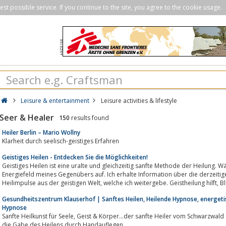
st possible service. If you continue to the site, you agree to the cookie usage.
Leisure & entertainment
Leisure activities & lifestyle
Seer & Healer
150
results found
Heiler Berlin – Mario Wollny
Klarheit durch seelisch-geistiges Erfahren
Geistiges Heilen - Entdecken Sie die Möglichkeiten!
Geistiges Heilen ist eine uralte und gleichzeitig sanfte Methode der Heilung.
Energiefeld meines Gegenübers auf. Ich erhalte Information über die derzeitig
Heilimpulse aus
Gesundheitszentrum Klauserhof | Sanftes Heilen, Heilende Hypnose, energetis
Hypnose
Sanfte Heilkunst für Seele, Geist & Körper...der sanfte Heiler vom Schwarzwald oder auch der Seelenflüsterer genannt, besitzt
die Gabe des Heilens durch Handauflegen