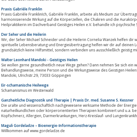
Praxis Gabrièle Franklin
Praxis Gabrièle FranklinIch, Gabrièle Franklin, arbeite als Medium zur Übertragung von Lichtenergie, die eine
harmonisierende Wirkung auf die Körperzellen, die Chakren und die Aurakörper entfalten kann.Als anerkannte Heilerin und
Heilpraktikerin im Dachverband Geistiges Heilen e.V. behandle ich psychische S
Der Seher und die Heilerin
Wir, der Seher Michael Schneider und die Heilerin Cornelia Wanzek helfen dir wieder zu dir selbst zu finden.Durch unsere
spirituelle Lebensberatung und Energieübertragung helfen wir dir auf dein
grundsätzlich keine Hilfsmittel, sondern verbinden uns ausschließlich geistig
Walter Leonhard Mandoki - Geistiges Heilen
Sie wollen gerne gesundheitlich neue Wege gehen? Dann nehmen Sie sich ein we
Behandlungsweise, meine Person und die Wirkungsweise des Geistigen Heilens. Praxis für Geistiges Heilen Walter Leonhard
Mandoki, Ulrichstr.29, 73033 Göppingen
Eir-schamanische Heilwege
Schamanismus im Westerwald
Ganzheitliche Diagnostik und Therapie | Praxis Dr. med. Susanne S. Kessner
Die uralte und wissenschaftlich nachgewiesene wirksame Methode der Energie
naturheilkundlichen oder körperorientierten Therapien kombiniert und u.a. b
Maguli Gordeladze – Bioenergie-Informationstherapie
Willkommen auf www.gordeladze.de