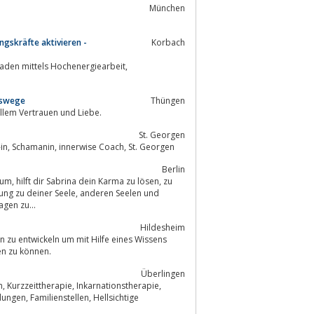
München
gskräfte aktivieren -
Korbach
kaden mittels Hochenergiearbeit,
ngswege
Thüngen
ollem Vertrauen und Liebe.
St. Georgen
Angelika Heiden, Ernährungs- und Gesundheitsberaterin, Geistheilung, Heiler /-in, Schamanin, innerwise Coach, St. Georgen
Berlin
gen zu...
Hildesheim
en zu können.
Überlingen