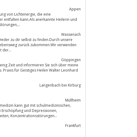
Appen
törungen,...
Wassenach
en Lebensweg zurück zukommen.Wir verwenden
 mit der...
Göppingen
nig Zeit und informieren Sie sich über meine
Langenbach bei Kirburg
Müllheim
medizin kann gut mit schulmedizinischen,
ei Erschöpfung und Depressionen,
Kopfschmerz, Allergien, Darmerkrankungen, Herz-Kreislauf- und Lungenkrankheiten, Konzentrationsstörungen...
Frankfurt