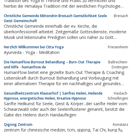
Tradition des Yoga in Theorie und Praxis zu vermitteln und
hierbei die Himalaya Tradition mit der westlichen Psychologie
und Aufklärung zu verbinden. Dadurch will es zu einer
Christliche Gemeinde Mittendrin Breisach Gemütlichkeit Seele
Breisach
ganzheitlichen Gesundheit und zu einer persönlichen Entwicklung
Geist Gemeinschaft
des Einzelnen beitragen....
Christliche Gemeinde innerhalb der ev. Kirche, die
überkonfessionell arbeitet. Zeitgemäße Gottesdienste, moderne
Musik und lebensnahe Predigten sollen uns näher zu Gott
bringen. Parallel zu diesen Programmen, die für alle Menschen
Herzlich Willkommen bei Citta Yoga
Friesenheim
ohne Ansehen der Person oder der Konfession angeboten
Ayurveda - Yoga - Meditation
werden, werden auch Kinderprogramme...
Die HumanFlow Burnout Behandlung – Burn-Out Therapie
Ballrechten-
und Hilfe - humanflow.de
Dottingen
HumanFlow bietet eine gezielte Burn-Out Therapie & Coaching.
Lebenskraft durch Burnout Behandlung und Vorbeugung mit
einer alternativen Therapie für ein nachhaltiges und gesundes
Leben. Flowkur - der neue Impuls bei Erschöpfung
Gesundheitszentrum Klauserhof | Sanftes Heilen, Heilende
Haslach-
Hypnose, energetisches Heilen, Kreative Hypnose
Schnellingen
Sanfte Heilkunst für Seele, Geist & Körper...der sanfte Heiler vom
Schwarzwald oder auch der Seelenflüsterer genannt, besitzt die
Gabe des Heilens durch Handauflegen
Qigong Zentrum
Konstanz
zentrum für chinesische medizin, tcm, qigong, Tai Chi, kung fu,