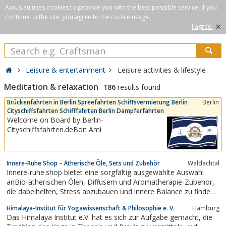
Axxus.eu uses cookies to provide you with the best possible service. If you
continue to the site, you agree to the cookie usage.
×
I agree.
Leisure & entertainment
Leisure activities & lifestyle
Meditation & relaxation
186
results found
Brückenfahrten in Berlin Spreefahrten Schiffsvermietung Berlin
Berlin
Cityschiffsfahrten Schifffahrten Berlin Dampferfahrten
Welcome on Board by Berlin-
Cityschiffsfahrten.deBon Ami
Innere-Ruhe.Shop – Ätherische Öle, Sets und Zubehör
Waldachtal
Innere-ruhe.shop bietet eine sorgfältig ausgewählte Auswahl
anBio-ätherischen Ölen, Diffusern und Aromatherapie-Zubehör,
die dabeihelfen, Stress abzubauen und innere Balance zu finden.
Wir führenausschließlich Produkte von höchster Qualität, die
Himalaya-Institut für Yogawissenschaft & Philosophie e. V.
Hamburg
sorgfältig geprüftund nachhaltig gewonnen wurden. Ob für...
Das Himalaya Institut e.V. hat es sich zur Aufgabe gemacht, die