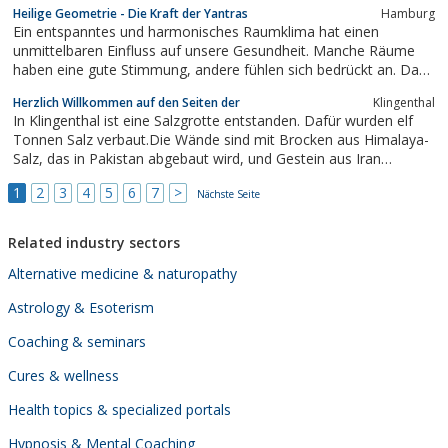
Heilige Geometrie - Die Kraft der Yantras
Hamburg
Ein entspanntes und harmonisches Raumklima hat einen
unmittelbaren Einfluss auf unsere Gesundheit. Manche Räume
haben eine gute Stimmung, andere fühlen sich bedrückt an. Das
hat eine einfache Ursache: Räume speichern die Gedanken und
Herzlich Willkommen auf den Seiten der
Klingenthal
Gefühle ihrer Bewohner und Besucher. Yantras sind kosmische
In Klingenthal ist eine Salzgrotte entstanden. Dafür wurden elf
Kraft-Symbole, die Ihre Räume...
Tonnen Salz verbaut.Die Wände sind mit Brocken aus Himalaya-
Salz, das in Pakistan abgebaut wird, und Gestein aus Iran
ausgekleidet.
1
2
3
4
5
6
7
>
Nächste Seite
Related industry sectors
Alternative medicine & naturopathy
Astrology & Esoterism
Coaching & seminars
Cures & wellness
Health topics & specialized portals
Hypnosis & Mental Coaching