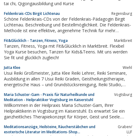
tai chi, Qigongausbildung und Kurse
Feldenkrais-CDs Birgit Lichtenau
Regensburg
Schöne Feldenkrais-CDs von der Feldenkrais-Pädagogin Birgit
Lichtenau. Beschreibung und Bestellmöglichkeit. Die Feldenkrais-
Methode ist eine effektive, angenehme Technik für mehr
Entspannung und Beweglichkeit in allen Gelenken und in der
Fit&Glücklich - Tanzen, Fitness, Yoga
Marktbreit
Wirbelsäule. Thema der ersten Feldenkrais-CD: Beweglichkeit für
Tanzen, Fitness, Yoga mit Fit&Glücklich in Marktbreit. Flexibel
Rücken, Lendenwirbelsäule...
Yoga Kurse besuchen, Tanzen für Kids&Teens. Mit uns werden
Sie fit und glücklich zugleich!
Jutta Klee
Wiehl
Usui Reiki Großmeister, Jutta Klee Reiki Lehrer, Reiki Seminare,
Ausbildung in allen 7 Usui Reiki Graden, Geistheilungstherapie,
energetische Haus – und Grundstücksreinigung, Reiki Studio,
Reiki Einzelsitzungen, Tier Reiki im Oberbergischem Kreis, in
Maria Schuster-Gam - Praxis für Naturheilkunde und
Vogtsburg
Wiehl in der Nähe von Gummersbach, NRW.Die Reiki Seminare
Meditation - Heilpraktiker Vogtsburg im Kaiserstuhl
finden in...
Willkommen in der Heilpraxis Maria Schuster-Gam, Ihrer
Heilpraktikerin in Vogtsburg im Kaiserstuhl. Es erwartet Sie ein
ganzheitliches Therapiekonzept für Körper, Geist und Seele.
Neben der homöopathischen Behandlungstherapie erfahren Sie
Meditationsanzüge, Heilsteine, Räucherstäbchen und
Graben/
durch Meditation, Atementspannungstechniken,
esoterische Literatur im Meditations-Shop...
LLF
Fußreflexzonentherapie oder einer Anwendung...