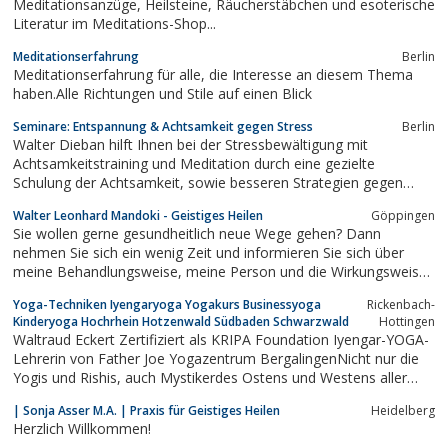
Meditationsanzüge, Heilsteine, Räucherstäbchen und esoterische
Literatur im Meditations-Shop...
Meditationserfahrung
Berlin
Meditationserfahrung für alle, die Interesse an diesem Thema
haben.Alle Richtungen und Stile auf einen Blick
Seminare: Entspannung & Achtsamkeit gegen Stress
Berlin
Walter Dieban hilft Ihnen bei der Stressbewältigung mit
Achtsamkeitstraining und Meditation durch eine gezielte
Schulung der Achtsamkeit, sowie besseren Strategien gegen
Stress und kompetenter Beratung.
Walter Leonhard Mandoki - Geistiges Heilen
Göppingen
Sie wollen gerne gesundheitlich neue Wege gehen? Dann
nehmen Sie sich ein wenig Zeit und informieren Sie sich über
meine Behandlungsweise, meine Person und die Wirkungsweise
des Geistigen Heilens. Praxis für Geistiges Heilen Walter
Yoga-Techniken Iyengaryoga Yogakurs Businessyoga
Rickenbach-
Leonhard Mandoki, Ulrichstr.29, 73033 Göppingen
Kinderyoga Hochrhein Hotzenwald Südbaden Schwarzwald
Hottingen
Waltraud Eckert Zertifiziert als KRIPA Foundation Iyengar-YOGA-
Lehrerin von Father Joe Yogazentrum BergalingenNicht nur die
Yogis und Rishis, auch Mystikerdes Ostens und Westens aller
Zeitenverweisen uns auf die Wichtigkeit des Herzens.So auch die
| Sonja Asser M.A. | Praxis für Geistiges Heilen
Heidelberg
Wüstenväter des 3. und 4. Jahr-hunderts, sie sprechen vom...
Herzlich Willkommen!