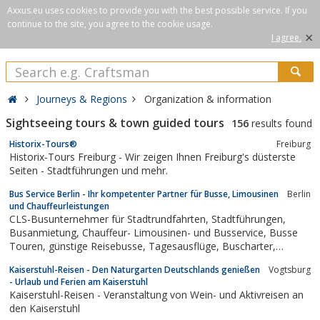
Axxus.eu uses cookies to provide you with the best possible service. If you
continue to the site, you agree to the cookie usage.
×
I agree.
Journeys & Regions
Organization & information
Sightseeing tours & town guided tours
156
results found
Historix-Tours®
Freiburg
Historix-Tours Freiburg - Wir zeigen Ihnen Freiburg's düsterste
Seiten - Stadtführungen und mehr.
Bus Service Berlin - Ihr kompetenter Partner für Busse, Limousinen
Berlin
und Chauffeurleistungen
CLS-Busunternehmer für Stadtrundfahrten, Stadtführungen,
Busanmietung, Chauffeur- Limousinen- und Busservice, Busse
Touren, günstige Reisebusse, Tagesausflüge, Buscharter,
Ausflugstipps, Stadtreise, Busse mieten, Reisegruppen,
Kaiserstuhl-Reisen - Den Naturgarten Deutschlands genießen
Vogtsburg
Busvermietung, Rundgänge, Erkundungstour, Reisebus Sport-
- Urlaub und Ferien am Kaiserstuhl
Reisen....
Kaiserstuhl-Reisen - Veranstaltung von Wein- und Aktivreisen an
den Kaiserstuhl