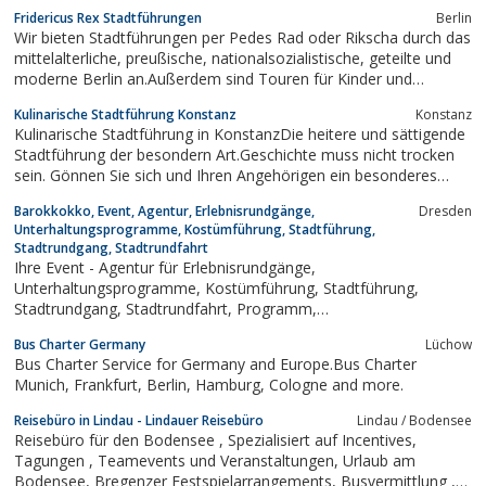
Fridericus Rex Stadtführungen
Berlin
Wir bieten Stadtführungen per Pedes Rad oder Rikscha durch das
mittelalterliche, preußische, nationalsozialistische, geteilte und
moderne Berlin an.Außerdem sind Touren für Kinder und
Jugendliche, Gay-Tours sowie Führungen durch das Berliner
Kulinarische Stadtführung Konstanz
Konstanz
Nachtleben im Angebot.
Kulinarische Stadtführung in KonstanzDie heitere und sättigende
Stadtführung der besondern Art.Geschichte muss nicht trocken
sein. Gönnen Sie sich und Ihren Angehörigen ein besonderes
Erlebnis für Geist und Sinne. Eine Erlebnisreiche Stadtführung in
Barokkokko, Event, Agentur, Erlebnisrundgänge,
Dresden
einer der romantischsten und Geschichtsträchtigsten Städte...
Unterhaltungsprogramme, Kostümführung, Stadtführung,
Stadtrundgang, Stadtrundfahrt
Ihre Event - Agentur für Erlebnisrundgänge,
Unterhaltungsprogramme, Kostümführung, Stadtführung,
Stadtrundgang, Stadtrundfahrt, Programm,
Programmgestaltung, Unterhaltung, Künstler, Schauspiel,
Bus Charter Germany
Lüchow
Veranstaltung, Hochzeit, Firmen, Feier mit Graf von Brühl,
Bus Charter Service for Germany and Europe.Bus Charter
August der Starke, Gräfin von Cosel, den Kerkermeister zum...
Munich, Frankfurt, Berlin, Hamburg, Cologne and more.
Reisebüro in Lindau - Lindauer Reisebüro
Lindau / Bodensee
Reisebüro für den Bodensee , Spezialisiert auf Incentives,
Tagungen , Teamevents und Veranstaltungen, Urlaub am
Bodensee, Bregenzer Festspielarrangements, Busvermittlung ,