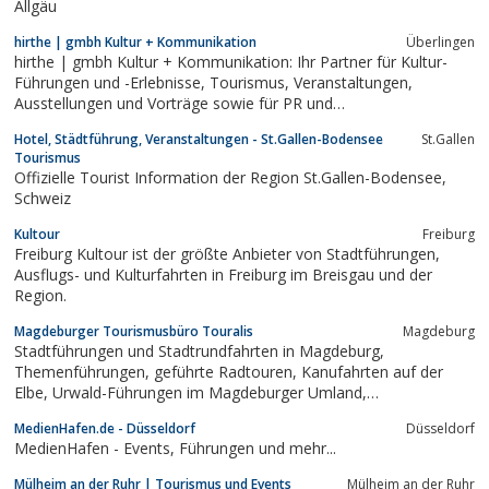
Allgäu
hirthe | gmbh Kultur + Kommunikation
Überlingen
hirthe | gmbh Kultur + Kommunikation: Ihr Partner für Kultur-
Führungen und -Erlebnisse, Tourismus, Veranstaltungen,
Ausstellungen und Vorträge sowie für PR und
Textdienstleistungen
Hotel, Städtführung, Veranstaltungen - St.Gallen-Bodensee
St.Gallen
Tourismus
Offizielle Tourist Information der Region St.Gallen-Bodensee,
Schweiz
Kultour
Freiburg
Freiburg Kultour ist der größte Anbieter von Stadtführungen,
Ausflugs- und Kulturfahrten in Freiburg im Breisgau und der
Region.
Magdeburger Tourismusbüro Touralis
Magdeburg
Stadtführungen und Stadtrundfahrten in Magdeburg,
Themenführungen, geführte Radtouren, Kanufahrten auf der
Elbe, Urwald-Führungen im Magdeburger Umland,
Eventbausteine, Programme für Schulklassen in
MedienHafen.de - Düsseldorf
Düsseldorf
Zusammenarbeit mit der Jugendherberge Magdeburg
MedienHafen - Events, Führungen und mehr...
Mülheim an der Ruhr | Tourismus und Events
Mülheim an der Ruhr