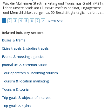
Wir, die Mülheimer Stadtmarketing und Tourismus GmbH (MST),
lieben unsere Stadt am Fluss!Mit Professionalität, Engagement
und Menschlichkeit sorgen ca. 50 Beschäftigte täglich dafür, dass
sich Mülheim an der Ruhr nachhaltig weiterentwickelt.
1
2
3
4
5
6
7
>
Nächste Seite
Related industry sectors
Buses & trams
Cities travels & studies travels
Events & meeting agencies
Journalism & communication
Tour operators & Incoming tourism
Tourism & location marketing
Tourism & tourism
Trip goals & objects of interest
Trip goals & sights