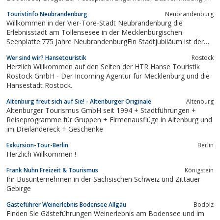
Stadtführungen und Reiseleitung am Bodensee , DMC Bavaria,
Touristinfo Neubrandenburg
Neubrandenburg
Incoming Bavaria DMC
Willkommen in der Vier-Tore-Stadt Neubrandenburg die
Erlebnisstadt am Tollensesee in der Mecklenburgischen
Seenplatte.775 Jahre NeubrandenburgEin Stadtjubiläum ist der
beste Anlass, gemeinsam ...
Wer sind wir? Hansetouristik
Rostock
Herzlich Willkommen auf den Seiten der HTR Hanse Touristik
Rostock GmbH - Der Incoming Agentur für Mecklenburg und die
Hansestadt Rostock.
Altenburg freut sich auf Sie! - Altenburger Originale
Altenburg
Altenburger Tourismus GmbH seit 1994 + Stadtführungen +
Reiseprogramme für Gruppen + Firmenausflüge in Altenburg und
im Dreiländereck + Geschenke
Exkursion-Tour-Berlin
Berlin
Herzlich Willkommen !
Frank Nuhn Freizeit & Tourismus
Königstein
Ihr Busunternehmen in der Sächsischen Schweiz und Zittauer
Gebirge
Gästeführer Weinerlebnis Bodensee Allgäu
Bodolz
Finden Sie Gästeführungen Weinerlebnis am Bodensee und im