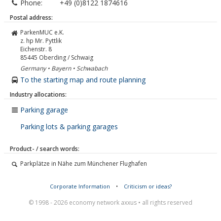
Phone:
+49 (0)8122 1874616
Postal address:
ParkenMUC e.K.
z. hp Mr. Pyttlik
Eichenstr. 8
85445
Oberding / Schwaig
Germany • Bayern • Schwabach
To the starting map and route planning
Industry allocations:
Parking garage
Parking lots & parking garages
Product- / search words:
Parkplätze in Nähe zum Münchener Flughafen
Corporate Information
•
Criticism or ideas?
© 1998 - 2026 economy network axxus • all rights reserved