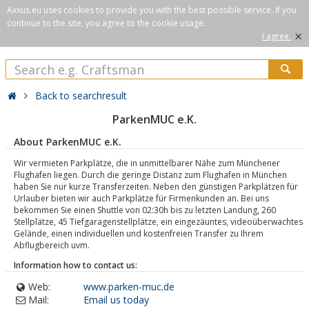
Axxus.eu uses cookies to provide you with the best possible service. If you
continue to the site, you agree to the cookie usage.
×
I agree.
Back to searchresult
ParkenMUC e.K.
About ParkenMUC e.K.
Wir vermieten Parkplätze, die in unmittelbarer Nähe zum Münchener
Flughafen liegen. Durch die geringe Distanz zum Flughafen in München
haben Sie nur kurze Transferzeiten. Neben den günstigen Parkplätzen für
Urlauber bieten wir auch Parkplätze für Firmenkunden an. Bei uns
bekommen Sie einen Shuttle von 02:30h bis zu letzten Landung, 260
Stellplätze, 45 Tiefgaragenstellplätze, ein eingezäuntes, videoüberwachtes
Gelände, einen individuellen und kostenfreien Transfer zu Ihrem
Abflugbereich uvm.
Information how to contact us:
Web:
www.parken-muc.de
Mail:
Email us today