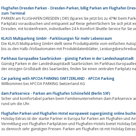
Flughafen Dresden Parken - Dresden-Parken, billig Parken am Flughafen Dresd
zum Terminal
PARKEN am FLUGHAFEN DRESDEN ( DRS )Sparen Sie jetzt bis zu 47%! beim Park
Parkplatz vorausbuchen und entspannt auf Reise gehen!Sichern Sie sich jetzt ei
Dresden, mit kostenfreiem, individuellen 24 h-Komfort-Shuttle-Service für
KLAUS Multiparking GmbH - Parklösungen für mehr Lebensraum
Die KLAUS Multiparking GmbH stellt seine Produktpalette vom einfachen Autoparksyste
bis zu den Halb-/Vollautomaten mit Produktdatenblätter, Le
Parkhaus Europaallee Saarbrücken - günstig Parken in der Landeshauptstadt
Günstig Parken in der Landeshauptstadt Saarbrücken: Im Parkhaus Europaallee direkt am 
der einzigen Großstadt des Saarlandes, finden Sie einen zentr
Car parking with APCOA PARKING SWITZERLAND - APCOA Parking
Willkommen bei APCOA PARKING Switzerland AG
dam.Parkservice - Parken am Flughafen Schönefeld (Berlin SXF)
Sicher und komfortabel parken beim Familienunternehmen dam.Parkservice am 
rund um die Uhr.
Flughafen Parken und Flughafen-Hotel europaweit supergünstig online buche
Holiday Extras ist der starke Partner in Europa für Parken am Flughafen und Air
Vermittlung von Flughafen-Parkplätzen und Flughafen-Hotels bietet Holiday Ex
zu dennoch sehr günstigen Preisen. Parken am Flughafen ist mit Holiday Extras 