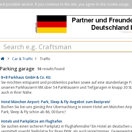
st possible service. If you continue to the site, you agree to the cookie usage.
Car & Traffic
Traffic
Parking garage
56
results found
B+B Parkhaus GmbH & Co. KG
Sie möchten entspannt und problemlos parken sowie auf eine stundenlange Par
unseren Parkhäusern! Mit über 54 Parkhäusern und Tiefgaragen in knapp 30 Stä
auch in Ihrer Nähe.
Hotel München Airport: Park, Sleep & Fly-Angebot zum Bestpreis!
Buchen Sie bei uns günstig Ihre Übernachtung in einem Hotel am München Airpor
Park, Sleep & Fly schon ab 86, 00 Euro;!
Hotels und Parkplätze am Flughafen
Sie suchen einen sicheren Parkplatz in Flughafennähe? Ein Hotel an deutschen
vermittelt sowohl Stellplätze für Ihren PKW, als auch Hotelzimmer. Gegenwärtig bietet Parkdiscounter 103 Flughafen-