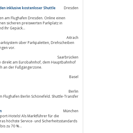
en inklusive kostenloser Shuttle
Dresden
en am Flughafen Dresden. Online einen
nen sicheren preiswerten Parkplatz in
 Sie und Ihr Gepäck...
Aitrach
m über Parkpaletten, Drehscheiben
istungsbeschreibungen vor.
Saarbrücken
Eurobahnhof, dem Hauptbahnhof
alen Parkplatz nah an der Fußgängerzone.
Basel
Berlin
Flughafen Berlin Schönefeld. Shuttle-Transfer
n
München
port-Hotels! Als Marktführer für die
tras höchste Service- und Sicherheitsstandards
bis zu 70 %...