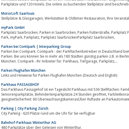
MotorLoft Saarlouis
Stellplätze & Glasgaragen, Werkstä
myPark GmbH
Parkplatz Saarbrücken, Parken in Saarbrücken, Parken Futterstraße, Parkplatz Futterstraße, Parkplatz Scala, City Parkplatz, my
Park, myPark, Parkplatz, Parkplatz SaarbrückenParkplatz Saarbrücken,
Parken bei Contipark | Interparking Group
Parken bei Contipark. Contipark - der Parkflächenbetreiber in Deutschland bietet Ihnen bequeme
Parken. Bei uns können Sie in mehr als 180 Städten günstig parken z.B. in Berlin, Hamburg, Köln, Dortmund, Düsseldor
München. Contipark - Ihr Anbieter für: Parkhaus, Tiefgarage, Parkplatz,...
Parken Flughafen München
Links und Hinweise für Parken Flughafen München (Deutsch und English)
Parkhaus PASSAGEHOF
Das Parkhaus Passagehof ist ein Tageslicht Parkhaus mit 536 Stellflächen: Fam
Seniorenparkplätze, Behindertenparkplätze.24 Stunden geöffnet, Farbleitkonzeptgroße Aufzüge, Doppelkinderwagen
geeignetSicherheit: 60 ÜberwachsungskamerasÜber Ruftaste an Parkautomaten
Parking | City Parking Zürich
City Parking - 620 Plätze rund um die Uhr für Sie verfügbar
Bahnhof-Parkhaus Winterthur AG
480 Parkplätze über den Geleisen von Winterthur.