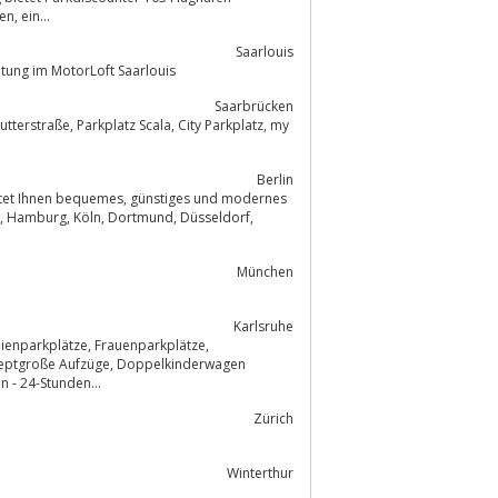
Parkplätze und 120 Hotels. Die online zu buchenden Stellplätze sind beschrieben, ein...
Saarlouis
tten & Oldtimer-Restauration, Ihre Veranstaltung im MotorLoft Saarlouis
Saarbrücken
Berlin
s, günstiges und modernes
f,
München
Karlsruhe
ilienparkplätze, Frauenparkplätze,
 - 24-Stunden...
Zürich
Winterthur