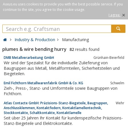
Axxus.eu uses cookies to provide you with the best possible service. If you
continue to the site, you agree to the cookie usage.
×
I agree.
Industry & Production
Manufacturing
plumes & wire bending hurry
82
results found
DMB Metallverarbeitung GmbH
Grünhain-Beierfeld
Wir sind der Spezialist für die individuelle Zulieferung von
Baugruppen aus Metall, Metallformteilen, Sicherheitsteilen und
Biegeteilen.
Emil Fichthorn Metallwarenfabrik GmbH & Co. KG
Schwelm
Zieh-, Press-, Stanz- und Umformteile sowie Baugruppen von
Fichthorn.
Atlas Contacte GmbH: Präzisions-Stanz-Biegeteile, Baugruppen,
Wehr
Anschlussklemmen, Kontaktfedern, Kontaktlamellentechnik,
Steckkontakte, Schaltkontakte, Kontaktlamelle
Seit über 25 Jahren Ihr Kontakt für kundenspezifische Präzisions-
Stanz-Biegeteile und Elektrokontakte.