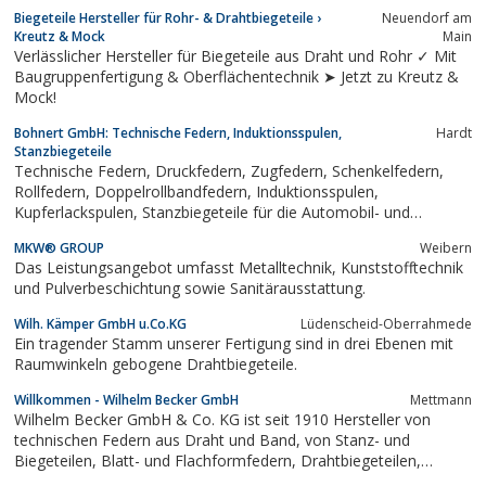
Biegeteile Hersteller für Rohr- & Drahtbiegeteile ›
Neuendorf am
Kreutz & Mock
Main
Verlässlicher Hersteller für Biegeteile aus Draht und Rohr ✓ Mit
Baugruppenfertigung & Oberflächentechnik ➤ Jetzt zu Kreutz &
Mock!
Bohnert GmbH: Technische Federn, Induktionsspulen,
Hardt
Stanzbiegeteile
Technische Federn, Druckfedern, Zugfedern, Schenkelfedern,
Rollfedern, Doppelrollbandfedern, Induktionsspulen,
Kupferlackspulen, Stanzbiegeteile für die Automobil- und
Elektroindustrie
MKW® GROUP
Weibern
Das Leistungsangebot umfasst Metalltechnik, Kunststofftechnik
und Pulverbeschichtung sowie Sanitärausstattung.
Wilh. Kämper GmbH u.Co.KG
Lüdenscheid-Oberrahmede
Ein tragender Stamm unserer Fertigung sind in drei Ebenen mit
Raumwinkeln gebogene Drahtbiegeteile.
Willkommen - Wilhelm Becker GmbH
Mettmann
Wilhelm Becker GmbH & Co. KG ist seit 1910 Hersteller von
technischen Federn aus Draht und Band, von Stanz- und
Biegeteilen, Blatt- und Flachformfedern, Drahtbiegeteilen,
Drahtformfedern sowie von Montageteilen/Baugruppen.Die