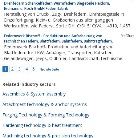
Drehfedern Schenkelfedern Wurmfedern Biegeteile Heidorn,
Erdmann u. Koch GmbH Federnfabrik
Herstellung von Druck-, Zug-, Drehfedern, Drahtbiegeteile in
Einzelfertigung, Klein- u. Großserien aus allen gängigen
Werkstoffen, wie Federst. Sorte DH, CrSi, 51CrV4, 1.4310, 1.4571.
Abmessungsbereich Draht: 0, 20 - 28, 00mmSonderlegierungen,
Federnwerk Bischoff - Produktion und Aufarbeitung von
Staßfurt
wie Hastelloy, Inconel, CuBe auf Anfrage.Blattfedern, Stanz-, u....
technischen Federn, Blattfedern, Bahnfedern, Bahntragfedern,
Federnwerk Bischoff- Produktion und Aufarbeitung von
Blattfedern für LKW, Anhänger, Transporter, Kutschen,
Geländewagen, Jeeps, Oldtimer, Landwirtschaft, technische
Federn, Verschleißteile.
1
2
3
4
5
Nächste Seite
Related industry sectors
Assemblies & System assembly
Attachment technology & anchor systems
Forging Technology & Forming Technology
Hardening technology & heat treatment
Machining technology & precision technology