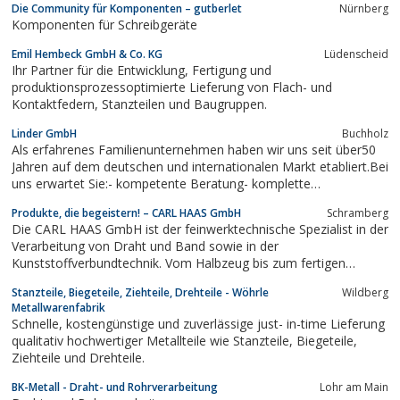
Die Community für Komponenten – gutberlet
Nürnberg
fehlerfreie Funktion unserer Produkte in den Anwendungen
Komponenten für Schreibgeräte
unserer Kunden, sind stets von größter...
Emil Hembeck GmbH & Co. KG
Lüdenscheid
Ihr Partner für die Entwicklung, Fertigung und
produktionsprozessoptimierte Lieferung von Flach- und
Kontaktfedern, Stanzteilen und Baugruppen.
Linder GmbH
Buchholz
Als erfahrenes Familienunternehmen haben wir uns seit über50
Jahren auf dem deutschen und internationalen Markt etabliert.Bei
uns erwartet Sie:- kompetente Beratung- komplette
Systemlösungen- hohe Produkt - Qualität- Zuverlässigkeit-
Produkte, die begeistern! – CARL HAAS GmbH
Schramberg
knappe Kalkulation- schnelle LieferzeitÜber unsere breite
Die CARL HAAS GmbH ist der feinwerktechnische Spezialist in der
Produktpalette -...
Verarbeitung von Draht und Band sowie in der
Kunststoffverbundtechnik. Vom Halbzeug bis zum fertigen
Produkt, von Spiralfedern über technische Federn,
Stanzteile, Biegeteile, Ziehteile, Drehteile - Wöhrle
Wildberg
Mikrodrehteile, Komponenten und Baugruppen für die
Metallwarenfabrik
minimalinvasive Chirurgie, Stanz-, Biege-, Stanzbiegeteile bis...
Schnelle, kostengünstige und zuverlässige just- in-time Lieferung
qualitativ hochwertiger Metallteile wie Stanzteile, Biegeteile,
Ziehteile und Drehteile.
BK-Metall - Draht- und Rohrverarbeitung
Lohr am Main