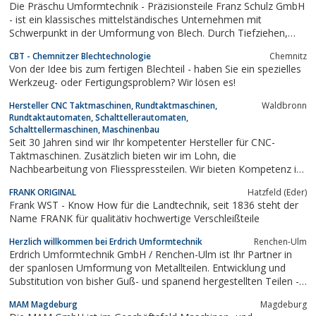
Die Präschu Umformtechnik - Präzisionsteile Franz Schulz GmbH
- ist ein klassisches mittelständisches Unternehmen mit
Schwerpunkt in der Umformung von Blech. Durch Tiefziehen,
Stanzen und Biegen entstehen Teile in höchster Präzision.Die
CBT - Chemnitzer Blechtechnologie
Chemnitz
anschließenden Montage- und Bearbeitungstechnologien lassen
Von der Idee bis zum fertigen Blechteil - haben Sie ein spezielles
Baugruppen entstehen, die auf ...
Werkzeug- oder Fertigungsproblem? Wir lösen es!
Hersteller CNC Taktmaschinen, Rundtaktmaschinen,
Waldbronn
Rundtaktautomaten, Schalttellerautomaten,
Schalttellermaschinen, Maschinenbau
Seit 30 Jahren sind wir Ihr kompetenter Hersteller für CNC-
Taktmaschinen. Zusätzlich bieten wir im Lohn, die
Nachbearbeitung von Fliesspressteilen. Wir bieten Kompetenz in
Zerspanungstechnik durch jahrzehntelange Erfahrung in der
FRANK ORIGINAL
Hatzfeld (Eder)
Entwicklung und Herstellung von CNC-Rundtaktmaschinen. Wir
Frank WST - Know How für die Landtechnik, seit 1836 steht der
entwickeln und produzieren innovativen...
Name FRANK für qualitätiv hochwertige Verschleißteile
Herzlich willkommen bei Erdrich Umformtechnik
Renchen-Ulm
Erdrich Umformtechnik GmbH / Renchen-Ulm ist Ihr Partner in
der spanlosen Umformung von Metallteilen. Entwicklung und
Substitution von bisher Guß- und spanend hergestellten Teilen -
zu spanlos umgeformten Teilen aus dem Halbzeug Blech.
MAM Magdeburg
Magdeburg