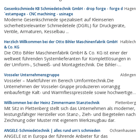
die Vorgaben und wir fertigen Ihre Teile.
Gesenkschmiede KB Schmiedetechnik GmbH - drop forge - forge d
Hagen
´estampage - CNC machining - usinage
Moderne Gesenkschmiede spezialisiert auf Kleinserien
sicherheitsrelevanter Schmiedeteile (DGRL) für Druckgeräte,
Ventile, Armaturen, Kesselbau ...
Herzlich Willkommen bei der Otto Bihler Maschinenfabrik GmbH
Halblech
& Co. KG
Die Otto Bihler Maschinenfabrik GmbH & Co. KG ist einer der
weltweit führenden Systemlieferanten für Komplettlösungen in
der Umform-, Schweiß- und Montagetechnik. Die Bihler-
Technologie findet ihren Einsatz in Schlüsselindustrien wie der
Vosseler Unternehmensgruppe
Aldingen
Automobil-, Elektro/Elektronik-Industrie, Medizintechnik, etc. Der
Vosseler – Marktführer im Bereich Umformtechnik.Die
Bihler-Stammsitz...
Unternehmen der Vosseler-Gruppe produzieren vorrangig
einbaufertige Kalt- und Warmfliesspressteile sowie hochwertige
Präzisions-Werkzeuge.
Willkommen bei der Heinz Zimmermann Stanztechnik
Plettenberg
Mit Sitz in Plettenberg stellt sich das Unternehmen als moderner,
leistungsfähiger Hersteller von Stanz-, Zieh- und Biegeteilen nach
Zeichnung oder Muster mit eigenem Werkzeugbau dar.
ANGELE-Schmiedetechnik | alles rund um's schmieden
Ochsenhausen
ANGELE ist in Europa der führende Anbieter für das