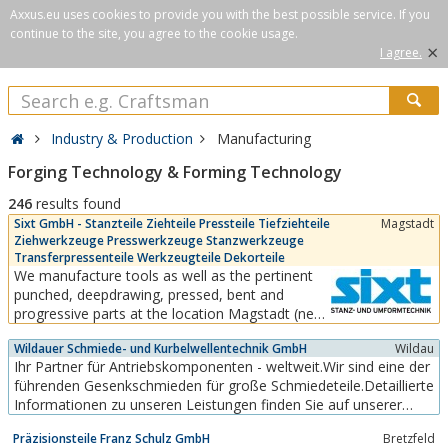
Axxus.eu uses cookies to provide you with the best possible service. If you
continue to the site, you agree to the cookie usage.
×
I agree.
Industry & Production
Manufacturing
Forging Technology & Forming Technology
246
results found
Sixt GmbH - Stanzteile Ziehteile Pressteile Tiefziehteile
Magstadt
Ziehwerkzeuge Presswerkzeuge Stanzwerkzeuge
Transferpressenteile Werkzeugteile Dekorteile
We manufacture tools as well as the pertinent
punched, deepdrawing, pressed, bent and
progressive parts at the location Magstadt (near
to Stuttgart). The assembly of parts to form
Wildauer Schmiede- und Kurbelwellentechnik GmbH
Wildau
subassemblies and systems round off our
Ihr Partner für Antriebskomponenten - weltweit.Wir sind eine der
product range. The employees are informed on-
führenden Gesenkschmieden für große Schmiedeteile.Detaillierte
line about all production operations and are
Informationen zu unseren Leistungen finden Sie auf unserer
equipped with all...
Homepage.Wir freuen uns auf Ihren Besuch!
Präzisionsteile Franz Schulz GmbH
Bretzfeld