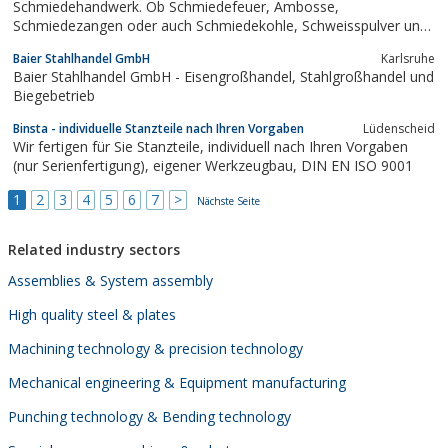
Schmiedehandwerk. Ob Schmiedefeuer, Ambosse,
Schmiedezangen oder auch Schmiedekohle, Schweisspulver und
Schmiedelack — Sie finden bei uns alles, was zum
Baier Stahlhandel GmbH
Karlsruhe
handwerklichen Schmieden benötigt wird.
Baier Stahlhandel GmbH - Eisengroßhandel, Stahlgroßhandel und
Biegebetrieb
Binsta - individuelle Stanzteile nach Ihren Vorgaben
Lüdenscheid
Wir fertigen für Sie Stanzteile, individuell nach Ihren Vorgaben
(nur Serienfertigung), eigener Werkzeugbau, DIN EN ISO 9001
1
2
3
4
5
6
7
>
Nächste Seite
Related industry sectors
Assemblies & System assembly
High quality steel & plates
Machining technology & precision technology
Mechanical engineering & Equipment manufacturing
Punching technology & Bending technology