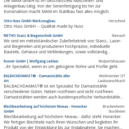
Die MAM GmbH ist im Geschäftsfeld Maschinen- und
Anlagenbau tätig. Von der Serienfertigung bis hin zur
Konstruktion macht MAM im Stahlbau fast alles möglich.
Otto Huss GmbH Werkzeugbau
Herscheid
Otto Huss GmbH -- Qualität made by Huss
RIETHO Stanz & Biegetechnik GmbH
Steinach
Wir sind ein mittelständischer Zulieferbetrieb von Stanz-, Laser-
und Biegeteilen und produzieren hochpräzise, individuelle
Bauteile, Gehäuse und Verkleidungen, sowie vollständig
montierte Baugruppen.
Romet GmbH | Wolfgang Leitlein
Wolpertshausen
...ihr Spezialist, wenn es um gebogene Rohre und Profile geht.
BALBACHDAMAST® - Damaststähle aller
Weilmünster OT
Art
Laubuseschbach
BALBACHDAMAST® ist ein Spezialist für Damaststähle
verschiedener Güten. Neben rostfreien und nicht rostfreien
Damaststählen werden auch kundenspezifische Verbundstähle
und Titandamast hergestellt.
Blechbearbeitung auf höchstem Niveau - Honecker
Brackenheim-
GmbH
Stockheim
Blechbearbeitung auf höchstem Niveau - dafür steht Honecker.
Wir fertigen Blechteile nach Ihren Wünschen und begleiten Ihr
Produkt von der Entwicklung bis zur Endabnahme. Sie machen