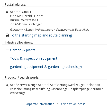
Postal address:
Aeritool GmbH
z. hp Mr. Harald Hubrich
Dürrheimerstrasse 1
78166
Donaueschingen
Germany • Baden-Württemberg • Schwarzwald-Baar-Kreis
To the starting map and route planning
Industry allocations:
Garden & plants
Tools & inspection equipment
gardening equipment & gardening technology
Product- / search words:
Aerifizierwerkzeuge Aeritool Aerifizierungswerkzeuge Hohlspoon
Rasenbelüftung Rasenlüftung Rasenpflege Golfplatzpflege Aerifizier
Werkzeuge
Corporate Information
•
Criticism or ideas?