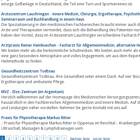
einzige Golfanlage in Deutschland, die Teil eine Turn und Sportvereines ist.
Ärztezentrum Lauchringen - Innere Medizin, Chirurgie, Ergotherapie, Psychot
Seminarraum und Buchhandlung in einem Haus
Die Spezialisierung in den medizinischen Fachbereichen braucht immer auch 
Ärzte und Therapeuten vermeidet, dass sich die Behandlung des Patienten nur auf eine Diagnose beschränk. Sie als Patient
haben den Vorteil, dass im Ärztezentrum Lauchringen verschiedene Facharz
Arztpraxis Reiner Hambuechen - Facharzt für Allgemeinmedizin, alternative 
Wir bieten mehr als die herkömmliche Schulmedizin. Wir bieten auch mehr als 
eine ganz besondere Atmosphäre und volles Engagement, um aus dem Repertoir unserer Möglichkeiten die für Sie beste
Heilmethode zu finden.
Gesundheitszentrum Todtnau
Gesundheitszentrum Todtnau. Ihre Gesundheit unter einem Dach. Auf vier Stockwerken Hausarzt, Fa
Ergotherapie und ambulante Pflege.
MVZ - Elze-Zentrum (im Argentum)
Herzlich willkommen auf der Homepage des Medizinischen Versorgungszentrum
hausärztlich in den Fachbereichen Allgemeinmedizin und Innere Medizin. Auf d
und Leistungen näher vorstellen. Nehmen Sie gerne Kontakt mit uns auf.
Praxis für Physiotherapie Markus Ritter
.: Praxis für Physiotherapie Markus Ritter in Oppenau im Renchtal :. Krankengymnastik, Manuelle Therapie,
Ultraschall, Massagen & Lymphdrainagen uvm.
1
2
3
4
5
6
7
8
9
>
Nächste Seite
Letzte Seite