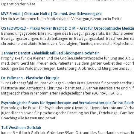
Operation der Nase.
MVZ Freital | Christian Nolte | Dr. med. Uwe Schwennigcke
Herzlich willkommen beim Medizinischen Versorgungszentrum in Freital
OSTEOWORLD - Praxis Volker Bracht D.O.M. - Arzt für Osteopathische Medizi
Behandlungsgebiete: Erkrankungen des Bewegungsapparats, Bandscheibenerkrankungen/-vorfälle und deren Folgen,
Bewegungsstörungen, Einschränkungen im Bewegungsablauf, Beschwerden nach Unfällen, Verletzungen und Operationen,
Zahnarzt Dentist Zahnklinik Mill Bad Säckingen Hochrhein
Prophylaxe für die Kleinen und die Großen.Kieferorthopädie für Jung und Alt .Unsere Zahnärzte, allen
med. dent. Gerd Mill, freuen sich, Patienten aus dem ganzen Gebiet des Hochrhein - von Basel über Rheinfelden und Bad
Säckingen bis Waldshut-Tiengen, Laufenburg, Albbruck und Murg, bei uns zu...
Dr. Pullmann - Plastische Chirurgie
"- Ihr Lebensgefühl ist unser Anliegen - Kölns erste Adresse für Schönheitschiru
Plastische und Ästhetische Chirurgie - berät seit 30 Jahren interessierte und h
Mitgliedschaften in renommierten Fachgesellschaften (DGPRÄC, ISAPS,...
Psychologische Praxis für Hypnotherapie und Verhaltenstherapie Dr. Ivo Rasc
Psychologische Praxis für Psychotherapie (Hypnose, Hypnotherapie und Verhaltenstherapie) bei Kindern, Erwachsenen und
Jugendlichen sowie für psychologische Beratung bei Ehe-, Erziehungs-, Familien- und Beziehungsproblemen sowie für
Coaching.Alle Kassen und privat.
TuS Westheim Golfclub
Junger 9 + 6 Loch Golfclub, Gründung 99am Ostrand des Sauerlandes, etwas hügelig leicht zu spielen, schöne Fernsicht,