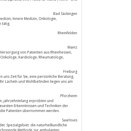
Bad Säckingen
Onkologie,
hren tätig.
Rheinfelden
Mainz
 Versorgung von Patienten aus Rheinhessen,
Freiburg
e persönliche Beratung,
Pforzheim
und
neuesten Erkenntnissen und Techniken der
en für die Patienten übernommen werden.
Saarlouis
dliche
ue schonende Methode zur ambulanten