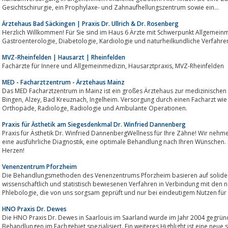
Gesichtschirurgie, ein Prophylaxe- und Zahnaufhellungszentrum sowie ein...
Ärztehaus Bad Säckingen | Praxis Dr. Ullrich & Dr. Rosenberg
Herzlich Willkommen! Für Sie sind im Haus 6 Ärzte mit Schwerpunkt Allgemeinmedizin, Innere Medizin, 
Gastroenterologie, Diabetologie, Kardiologie und naturheilkundliche Verfa
MVZ-Rheinfelden | Hausarzt | Rheinfelden
Fachärzte für Innere und Allgemeinmedizin, Hausarztpraxis, MVZ-Rheinfelden
MED - Facharztzentrum - Ärztehaus Mainz
Das MED Facharztzentrum in Mainz ist ein großes Ärztehaus zur medizinischen
Bingen, Alzey, Bad Kreuznach, Ingelheim. Versorgung durch einen Facharzt wie Onkologe, Kardiologe, Rheumatologe,
Orthopäde, Radiologe, Radiologie und Ambulante Operationen.
Praxis für Ästhetik am Siegesdenkmal Dr. Winfried Dannenberg
Praxis für Ästhetik Dr. Winfried DannenbergWellness für Ihre Zähne! Wir nehmen uns Zeit für Sie, ein
eine ausführliche Diagnostik, eine optimale Behandlung nach Ihren Wünschen. Ihr Lächeln und Wohlbefinden liegen uns am
Herzen!
Venenzentrum Pforzheim
Die Behandlungsmethoden des Venenzentrums Pforzheim basieren auf soliden, jahrzehntelang erprobten 
wissenschaftlich und statistisch bewiesenen Verfahren in Verbindung mit den 
Phlebologie, die von uns sorgsam geprüft und nur bei eindeutigem Nutz
HNO Praxis Dr. Dewes
Die HNO Praxis Dr. Dewes in Saarlouis im Saarland wurde im Jahr 2004 gegründet. Spezialgebiet: die naturheilkun
Behandlungen im Fachgebiet spezialisiert. Ein weiteres Highlight ist eine ne