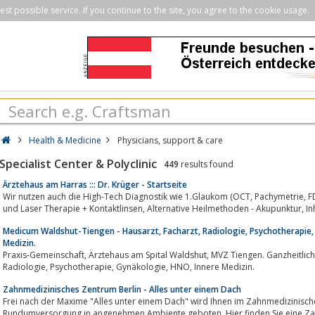
st possible service. If you continue to the site, you agree to the cookie usage.
Health & Medicine
Physicians, support & care
Specialist Center & Polyclinic
449
results found
Ärztehaus am Harras ::: Dr. Krüger - Startseite
Wir nutzen auch die High-Tech Diagnostik wie 1.Glaukom (OCT, Pachymetrie, FDT Perimetrie, NCT-Tonometrie) , 2.Sehschule
und L
Medicum Waldshut-Tiengen - Hausarzt, Facharzt, Radiologie, Psychotherapie,
Medizin.
Praxis-Gemeinschaft, Ärztehaus am Spital Waldshut, MVZ Tiengen. Ganzheitliche ärztliche Versorgung für alle Krankenkassen.
Radiologie, Psychotherapie, Gynäkologie, HNO, Innere Medizin.
Zahnmedizinisches Zentrum Berlin - Alles unter einem Dach
Frei nach der Maxime "Alles unter einem Dach" wird Ihnen im Zahnmedizinisc
Rundumversorgung in angenehmen Ambiente geboten. Hier finden Sie eine Zahnarztpraxis, eine Praxis für 