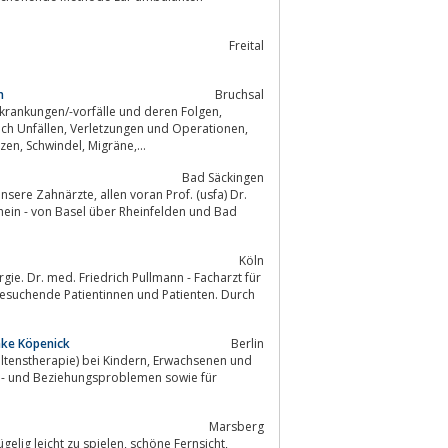
Freital
n
Bruchsal
chronische und akute Schmerzen, Neuralgien, Tinnitus, chronische Kopfschmerzen, Schwindel, Migräne,...
Bad Säckingen
 voran Prof. (usfa) Dr.
Köln
rgie. Dr. med. Friedrich Pullmann - Facharzt für
ilfesuchende Patientinnen und Patienten. Durch
hke Köpenick
Berlin
Marsberg