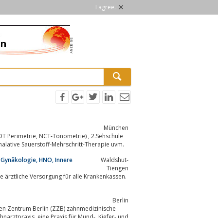
×
I agree.
München
aser Therapie + Kontaktlinsen, Alternative Heilmethoden - Akupunktur, Inhalative Sauerstoff-Mehrschritt-Therapie uvm.
 Gynäkologie, HNO, Innere
Waldshut-
Tiengen
Berlin
hen Zentrum Berlin (ZZB) zahnmedizinische
Mund-, Kiefer- und