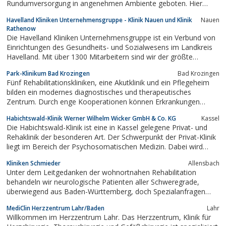
Rundumversorgung in angenehmen Ambiente geboten. Hier
finden Sie eine Zahnarztpraxis, eine Praxis für Mund-, Kiefer- und
Havelland Kliniken Unternehmensgruppe - Klinik Nauen und Klinik
Nauen
Gesichtschirurgie, ein Prophylaxe- und Zahnaufhellungszentrum
Rathenow
sowie ein...
Die Havelland Kliniken Unternehmensgruppe ist ein Verbund von
Einrichtungen des Gesundheits- und Sozialwesens im Landkreis
Havelland. Mit über 1300 Mitarbeitern sind wir der größte
Arbeitgeber in der Region.In unseren Krankenhäusern, Praxen,
Park-Klinikum Bad Krozingen
Bad Krozingen
Funktionsabteilungen und Geschäftsbereichen sowie den zu uns
Fünf Rehabilitationskliniken, eine Akutklinik und ein Pflegeheim
gehörigen Wohn- und...
bilden ein modernes diagnostisches und therapeutisches
Zentrum. Durch enge Kooperationen können Erkrankungen
mehrerer Organsysteme bestmöglich behandelt werden.
Habichtswald-Klinik Werner Wilhelm Wicker GmbH & Co. KG
Kassel
Die Habichtswald-Klinik ist eine in Kassel gelegene Privat- und
Rehaklinik der besonderen Art. Der Schwerpunkt der Privat-Klinik
liegt im Bereich der Psychosomatischen Medizin. Dabei wird
nicht nur klassische Schulmedizin angewandt, es werden auch
Kliniken Schmieder
Allensbach
naturheilkundliche Ansätze mit einbezogen. Das Angebot der
Unter dem Leitgedanken der wohnortnahen Rehabilitation
Privat-Klinik ist ausgelegt...
behandeln wir neurologische Patienten aller Schweregrade,
überwiegend aus Baden-Württemberg, doch Spezialanfragen
erreichen uns aus der ganzen Welt.
MediClin Herzzentrum Lahr/Baden
Lahr
Willkommen im Herzzentrum Lahr. Das Herzzentrum, Klinik für