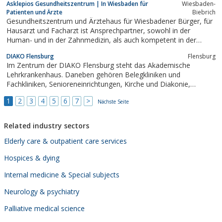
Asklepios Gesundheitszentrum | In Wiesbaden für
Wiesbaden-
Patienten und Ärzte
Biebrich
Gesundheitszentrum und Ärztehaus für Wiesbadener Bürger, für
Hausarzt und Facharzt ist Ansprechpartner, sowohl in der
Human- und in der Zahnmedizin, als auch kompetent in der
Behandlung und Versorgung von Erkrankungen.40 Fachärzte,
DIAKO Flensburg
Flensburg
medizinische Fachrichtungen und Therapien im Asklepios
Im Zentrum der DIAKO Flensburg steht das Akademische
Gesundheitszentrum Wiesbaden
Lehrkrankenhaus. Daneben gehören Belegkliniken und
Fachkliniken, Senioreneinrichtungen, Kirche und Diakonie,
Bildungszentren und eine KITA zur DIAKO.
1
2
3
4
5
6
7
>
Nächste Seite
Related industry sectors
Elderly care & outpatient care services
Hospices & dying
Internal medicine & Special subjects
Neurology & psychiatry
Palliative medical science