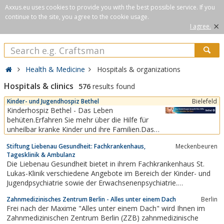
Axxus.eu uses cookies to provide you with the best possible service. If you
continue to the site, you agree to the cookie usage.
×
I agree.
Health & Medicine
Hospitals & organizations
Hospitals & clinics
576
results found
Kinder- und Jugendhospiz Bethel
Bielefeld
Kinderhospiz Bethel - Das Leben
behüten.Erfahren Sie mehr über die Hilfe für
unheilbar kranke Kinder und ihre Familien.Das
Sterben und der Tod gehören zum Leben. Ein
Stiftung Liebenau Gesundheit: Fachkrankenhaus,
Meckenbeuren
Satz wie ein Paukenschlag – wahr, ehrlich und
Tagesklinik & Ambulanz
trotzdem kein Trost für unheilbar kranke Kinder
Die Liebenau Gesundheit bietet in ihrem Fachkrankenhaus St.
und ihre Familien. In dieser Ausnahmesituation
Lukas-Klinik verschiedene Angebote im Bereich der Kinder- und
brauchen die...
Jugendpsychiatrie sowie der Erwachsenenpsychiatrie.
Sozialtherapeutische Heime an mehreren Standorten geben
Zahnmedizinisches Zentrum Berlin - Alles unter einem Dach
Berlin
dabei Menschen ein Zuhause, die eine längerfristige umfassende
Frei nach der Maxime "Alles unter einem Dach" wird Ihnen im
Begleitung benötigen.
Zahnmedizinischen Zentrum Berlin (ZZB) zahnmedizinische