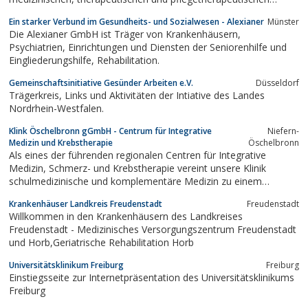
Angebot in der Trägerschaft des BDH.
Ein starker Verbund im Gesundheits- und Sozialwesen - Alexianer
Münster
Die Alexianer GmbH ist Träger von Krankenhäusern,
Psychiatrien, Einrichtungen und Diensten der Seniorenhilfe und
Eingliederungshilfe, Rehabilitation.
Gemeinschaftsinitiative Gesünder Arbeiten e.V.
Düsseldorf
Trägerkreis, Links und Aktivitäten der Intiative des Landes
Nordrhein-Westfalen.
Klink Öschelbronn gGmbH - Centrum für Integrative
Niefern-
Medizin und Krebstherapie
Öschelbronn
Als eines der führenden regionalen Centren für Integrative
Medizin, Schmerz- und Krebstherapie vereint unsere Klinik
schulmedizinische und komplementäre Medizin zu einem
integrativen Behandlungskonzept.
Krankenhäuser Landkreis Freudenstadt
Freudenstadt
Willkommen in den Krankenhäusern des Landkreises
Freudenstadt - Medizinisches Versorgungszentrum Freudenstadt
und Horb,Geriatrische Rehabilitation Horb
Universitätsklinikum Freiburg
Freiburg
Einstiegsseite zur Internetpräsentation des Universitätsklinikums
Freiburg