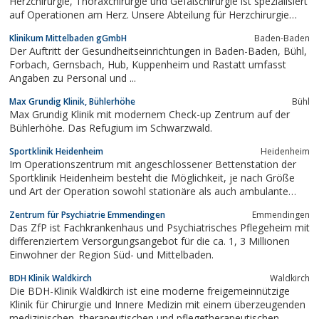
Herzchirurgie, Thoraxchirurgie und Gefäßchirurgie ist spezialisiert
auf Operationen am Herz. Unsere Abteilung für Herzchirurgie
bietet umfassende Patientenbetreuung.
Klinikum Mittelbaden gGmbH
Baden-Baden
Der Auftritt der Gesundheitseinrichtungen in Baden-Baden, Bühl,
Forbach, Gernsbach, Hub, Kuppenheim und Rastatt umfasst
Angaben zu Personal und ...
Max Grundig Klinik, Bühlerhöhe
Bühl
Max Grundig Klinik mit modernem Check-up Zentrum auf der
Bühlerhöhe. Das Refugium im Schwarzwald.
Sportklinik Heidenheim
Heidenheim
Im Operationszentrum mit angeschlossener Bettenstation der
Sportklinik Heidenheim besteht die Möglichkeit, je nach Größe
und Art der Operation sowohl stationäre als auch ambulante
Eingriffe durchzuführen.
Zentrum für Psychiatrie Emmendingen
Emmendingen
Das ZfP ist Fachkrankenhaus und Psychiatrisches Pflegeheim mit
differenziertem Versorgungsangebot für die ca. 1, 3 Millionen
Einwohner der Region Süd- und Mittelbaden.
BDH Klinik Waldkirch
Waldkirch
Die BDH-Klinik Waldkirch ist eine moderne freigemeinnützige
Klinik für Chirurgie und Innere Medizin mit einem überzeugenden
medizinischen, therapeutischen und pflegetherapeutischen