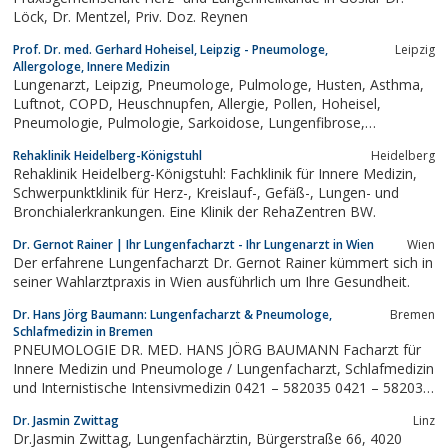
Löck, Dr. Mentzel, Priv. Doz. Reynen
Prof. Dr. med. Gerhard Hoheisel, Leipzig - Pneumologe,
Leipzig
Allergologe, Innere Medizin
Lungenarzt, Leipzig, Pneumologe, Pulmologe, Husten, Asthma,
Luftnot, COPD, Heuschnupfen, Allergie, Pollen, Hoheisel,
Pneumologie, Pulmologie, Sarkoidose, Lungenfibrose,
Brustschmerz, Bodyplethysmographie, Lungenfunktion,
Rehaklinik Heidelberg-Königstuhl
Heidelberg
Pricktest, Sauerstofftherapie, Sauerstoff, Milben,
Rehaklinik Heidelberg-Königstuhl: Fachklinik für Innere Medizin,
Desensibilisierung, NO, NIOX,...
Schwerpunktklinik für Herz-, Kreislauf-, Gefäß-, Lungen- und
Bronchialerkrankungen. Eine Klinik der RehaZentren BW.
Dr. Gernot Rainer | Ihr Lungenfacharzt - Ihr Lungenarzt in Wien
Wien
Der erfahrene Lungenfacharzt Dr. Gernot Rainer kümmert sich in
seiner Wahlarztpraxis in Wien ausführlich um Ihre Gesundheit.
Dr. Hans Jörg Baumann: Lungenfacharzt & Pneumologe,
Bremen
Schlafmedizin in Bremen
PNEUMOLOGIE DR. MED. HANS JÖRG BAUMANN Facharzt für
Innere Medizin und Pneumologe / Lungenfacharzt, Schlafmedizin
und Internistische Intensivmedizin 0421 – 582035 0421 – 582036
praxis@lunge-bremen.de Huchtinger Heerstr. 26 /2828259
Dr. Jasmin Zwittag
Linz
Bremen SPRECHZEITEN Montag 08 – 12 Uhr 15 – 18 Uhr
Dr.Jasmin Zwittag, Lungenfachärztin, Bürgerstraße 66, 4020
Dienstag 08 – 12 Uhr 15 – 18 Uhr...