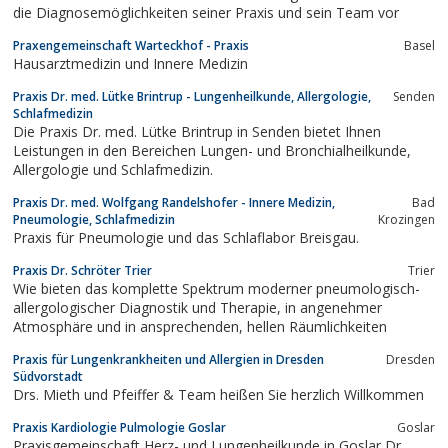
die Diagnosemöglichkeiten seiner Praxis und sein Team vor
Praxengemeinschaft Warteckhof - Praxis
Basel
Hausarztmedizin und Innere Medizin
Praxis Dr. med. Lütke Brintrup - Lungenheilkunde, Allergologie,
Senden
Schlafmedizin
Die Praxis Dr. med. Lütke Brintrup in Senden bietet Ihnen
Leistungen in den Bereichen Lungen- und Bronchialheilkunde,
Allergologie und Schlafmedizin.
Praxis Dr. med. Wolfgang Randelshofer - Innere Medizin,
Bad
Pneumologie, Schlafmedizin
Krozingen
Praxis für Pneumologie und das Schlaflabor Breisgau.
Praxis Dr. Schröter Trier
Trier
Wie bieten das komplette Spektrum moderner pneumologisch-
allergologischer Diagnostik und Therapie, in angenehmer
Atmosphäre und in ansprechenden, hellen Räumlichkeiten
Praxis für Lungenkrankheiten und Allergien in Dresden
Dresden
Südvorstadt
Drs. Mieth und Pfeiffer & Team heißen Sie herzlich Willkommen
Praxis Kardiologie Pulmologie Goslar
Goslar
Praxisgemeinschaft Herz- und Lungenheilkunde in Goslar Dr.