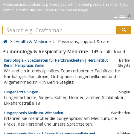
Axxus.eu uses cookies to provide you with the best possible service. If you
continue to the site, you agree to the cookie usage.
×
I agree.
Health & Medicine
Physicians, support & care
Pulmonology & Respiratory Medicine
145
results found
Kardiologie – Spezialisten für Herzkrankheiten | Herzinstitut
Berlin-
Berlin, Herzpraxis Berlin
Steglitz
Wir sind ein interdisziplinäres Team erfahrener Fachärzte für
Kardiologie, Radiologie, Orthopädie, Lungenheilkunde und
Allgemeinmedizin – in Berlin-Steglitz.
Lungenärzte Singen -
Singen
Lungenfachärzte, Singen, Kübler, Donner, Zimber, Schlaflabor,
Ekkehardstraße 18
Lungenpraxis Medicum-Wiesbaden
Wiesbaden
Erfahren Sie mehr über die Lungenpraxis am Medicum, die
Praxis, das Personal und unsere Sprechzeiten.
Lungenpraxis Wohlen | Praxis für Lungenmedizin und
Wohlen