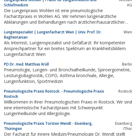
Schlafmedizin
AG
Die Lungenpraxis Wohlen ist eine pneumologische
Facharztpraxis in Wohlen AG. Wir nehmen lungenärztliche
Abklärungen und Behandlungen nach ärztlicher/hausärztlicher
Überweisung vor.
Lungenspezialist | Lungenfacharzt Wien | Univ. Prof. Dr.
Wien
Baghestanian
Als Internist, Lungenspezialist und Gefäßarzt: Ihr kompetenter
Ansprechpartner für ein breites Spektrum an Krankheitsbildern.
Lungenfacharzt Wien
PD Dr. med. Matthias Krüll
Berlin
Pneumologie, Lungen- und Bronchialheilkunde, Spiroergometrie,
Leistungsdiagnostik, COPD, Asthma bronchiale, Allergie,
Lungenfunktion, Sportmedizin
Pneumologische Praxis Rostock. - Pneumologische Praxis
Rostock
Rostock
Willkommen in Ihrer Pneumologischen Praxis in Rostock. Wir sind
eine internistische Facharztpraxis mit Schwerpunkt
Lungenheilkunde und Allergologie.
Pneumologische Praxis Torsten Wendt - Eisenberg,
Eisenberg
Thüringen
/Thür
Der Facharzt für Innere Medizin/Pneumologie Dr. Wendt stellt