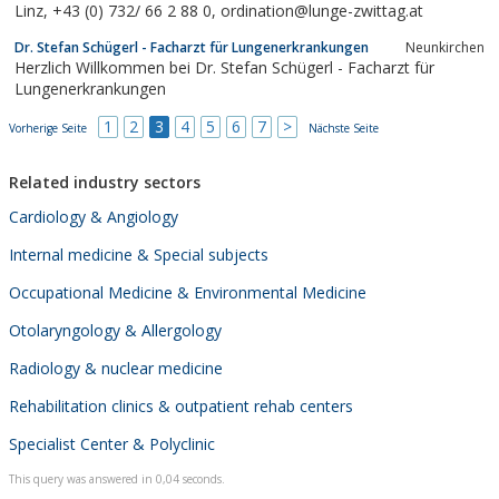
Linz, +43 (0) 732/ 66 2 88 0, ordination@lunge-zwittag.at
Dr. Stefan Schügerl - Facharzt für Lungenerkrankungen
Neunkirchen
Herzlich Willkommen bei Dr. Stefan Schügerl - Facharzt für
Lungenerkrankungen
1
2
3
4
5
6
7
>
Vorherige Seite
Nächste Seite
Related industry sectors
Cardiology & Angiology
Internal medicine & Special subjects
Occupational Medicine & Environmental Medicine
Otolaryngology & Allergology
Radiology & nuclear medicine
Rehabilitation clinics & outpatient rehab centers
Specialist Center & Polyclinic
This query was answered in 0,04 seconds.