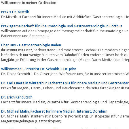
Willkommen in meiner Ordination
Praxis Dr. Mistrik
Dr.Mistri
Praxisgemeinschaft für Rheumatologie und Gastroenterologie in Cottbus
Willkommen auf der Homepage der Praxisgemeinschaft für Rheumatologie und 
Patientinnen und Patienten, ...
Über Uns - Gastroenterologie Baden
Ihr Institut mit Herz, Sachverstand und modernster Technik. Die modern eingerichtete Ambulante Gastroenterologie Baden
befindet sich nur wenige Minuten vom Bahnhof Baden entfernt. Unser hoch qual
langjährige Erfahrung in der Gastroenterologie (Magen-Darm-Medizin) und Hep
Willkommen! - Internist Dr. Schmidt + Dr. John
Dr. Elbisa Schmidt + Dr. Oliver John: Wir freue
Dr. Carl Oneta in Winterthur Facharzt FMH für Innere Medizin und Gastroenter
Praxis für Magen-, Darm-, Leber- und Bauchspeicheldrüsen-Erkrankungen i
Dr. Erich Kandutsch
Dr. Michael Malin, Facharzt für Innere Medizin, Internist, Dornbirn
Dr. Michael Malin ist Internist in Dornbirn (Vorarlberg). Er ist Spezialist für 
Magenspiegelungen (Gastroskopien).