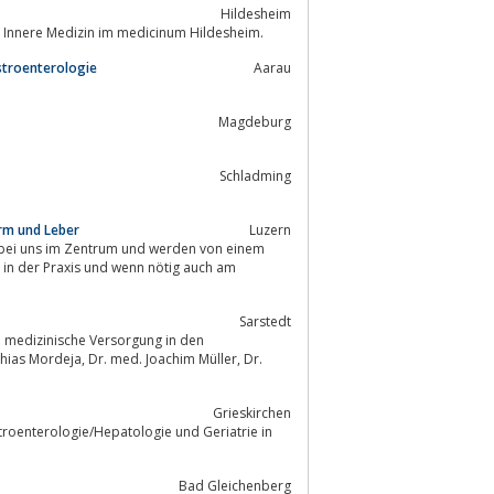
Hildesheim
r Innere Medizin im medicinum Hildesheim.
stroenterologie
Aarau
Magdeburg
Schladming
rm und Leber
Luzern
en bei uns im Zentrum und werden von einem
s in der Praxis und wenn nötig auch am
Sarstedt
 medizinische Versorgung in den
Joachim Müller, Dr.
Grieskirchen
stroenterologie/Hepatologie und Geriatrie in
Bad Gleichenberg