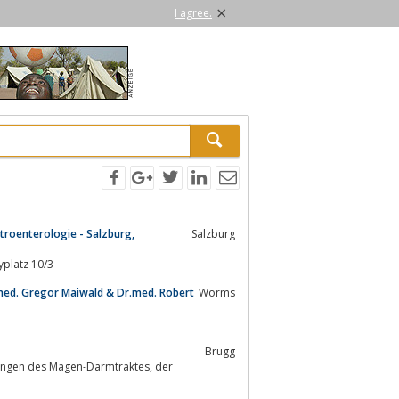
×
I agree.
stroenterologie - Salzburg,
Salzburg
harzt für Innere Medizin - Salzburg, Ginzkeyplatz 10/3
med. Gregor Maiwald & Dr.med. Robert
Worms
Brugg
gen des Magen-Darmtraktes, der