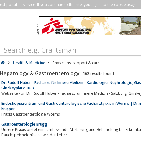
st possible service. If you continue to the site, you agree to the cookie usage.
Health & Medicine
Physicians, support & care
Hepatology & Gastroenterology
162
results found
Dr. Rudolf Huber - Facharzt für Innere Medizin - Kardiologie, Nephrologie, Ga
Ginzkeyplatz 10/3
Webseite von Dr. Rudolf Huber - Fac
Endoskopiezentrum und Gastroenterologische Facharztprxis in Worms | Dr.
Knipper
Praxis Gastroenterologie Worms
Gastroenterologie Brugg
Unsere Praxis bietet eine umfassende Abklärung und Behandlung bei Erkrankun
Bauchspeicheldrüse sowie der Leber.