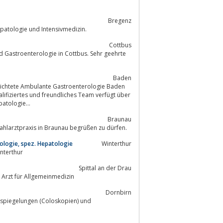
Bregenz
k ist Facharzt für Innere Medizin mit Additivfach Gastroenterologie, Hepatologie und Intensivmedizin.
Cottbus
Gastroenterologie in Cottbus. Sehr geehrte
Baden
ifiziertes und freundliches Team verfügt über
atologie...
Braunau
n uns, Sie in unserer Internisten Wahlarztpraxis in Braunau begrüßen zu dürfen.
ologie, spez. Hepatologie
Winterthur
n Winterthur
Spittal an der Drau
Facharzt für Innere Medizin, Zusatz-FA für Gastroenterologie und Hepatologie, Arzt für Allgemeinmedizin
Dornbirn
Darmspiegelungen (Coloskopien) und