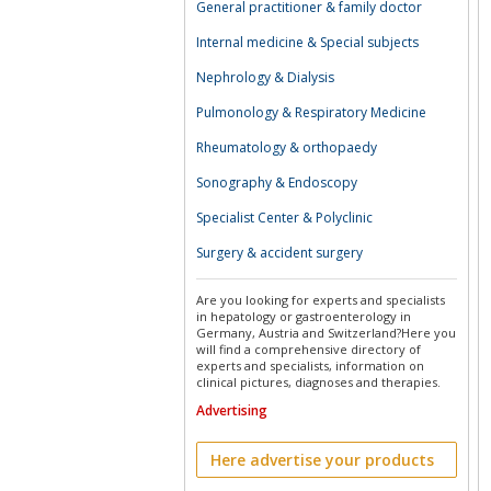
General practitioner & family doctor
Internal medicine & Special subjects
Nephrology & Dialysis
Pulmonology & Respiratory Medicine
Rheumatology & orthopaedy
Sonography & Endoscopy
Specialist Center & Polyclinic
Surgery & accident surgery
Are you looking for experts and specialists
in hepatology or gastroenterology in
Germany, Austria and Switzerland?Here you
will find a comprehensive directory of
experts and specialists, information on
clinical pictures, diagnoses and therapies.
Advertising
Here advertise your products