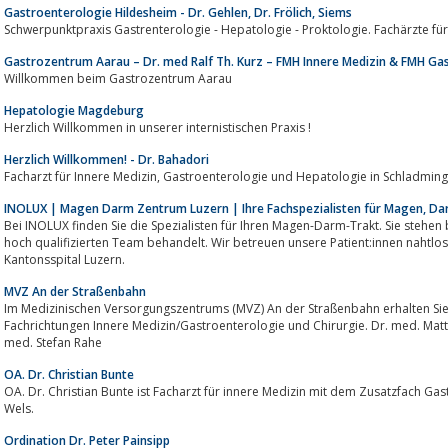
Gastroenterologie Hildesheim - Dr. Gehlen, Dr. Frölich, Siems
Schwerpunktpraxis Gastrenterologie - Hepatologie - Proktologie. Fachärzte fü
Gastrozentrum Aarau – Dr. med Ralf Th. Kurz – FMH Innere Medizin & FMH Ga
Willkommen beim Gastrozentrum Aarau
Hepatologie Magdeburg
Herzlich Willkommen in unserer internistischen Praxis !
Herzlich Willkommen! - Dr. Bahadori
Facharzt für Innere Medizin, Gastroenterologie und Hepatologie in Schladming
INOLUX | Magen Darm Zentrum Luzern | Ihre Fachspezialisten für Magen, Da
Bei INOLUX finden Sie die Spezialisten für Ihren Magen-Darm-Trakt. Sie steh
hoch qualifizierten Team behandelt. Wir betreuen unsere Patient:innen nahtlo
Kantonsspital Luzern.
MVZ An der Straßenbahn
Im Medizinischen Versorgungszentrums (MVZ) An der Straßenbahn erhalten Sie
Fachrichtungen Innere Medizin/Gastroenterologie und Chirurgie. Dr. med. Matthias Mordeja, Dr. med. 
med. Stefan Rahe
OA. Dr. Christian Bunte
OA. Dr. Christian Bunte ist Facharzt für innere Medizin mit dem Zusatzfach Ga
Wels.
Ordination Dr. Peter Painsipp